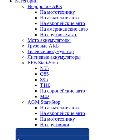
Категории
Недорогие АКБ
На мототехнику
На азиатские авто
На европейские авто
На американские авто
На грузовые авто
Мото аккумуляторы
Грузовые АКБ
Гелевый аккумулятор
Литиевые аккумуляторы
EFB Start-Stop
N55
Q85
S95
T110
На европейские авто
M42
AGM Start-Stop
На азиатские авто
На европейские авто
На мототехнику
На грузовики