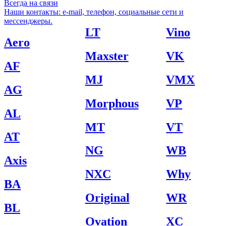
Всегда на связи
Наши контакты: e-mail, телефон, социальные сети и
мессенджеры.
LT
Vino
Aero
Maxster
VK
AF
MJ
VMX
AG
Morphous
VP
AL
MT
VT
AT
NG
WB
Axis
NXC
Why
BA
Original
WR
BL
Ovation
XC