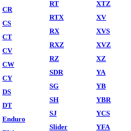
RT
XTZ
CR
RTX
XV
CS
RX
XVS
CT
RXZ
XVZ
CV
RZ
XZ
CW
SDR
YA
CY
SG
YB
DS
SH
YBR
DT
SJ
YCS
Enduro
Slider
YFA