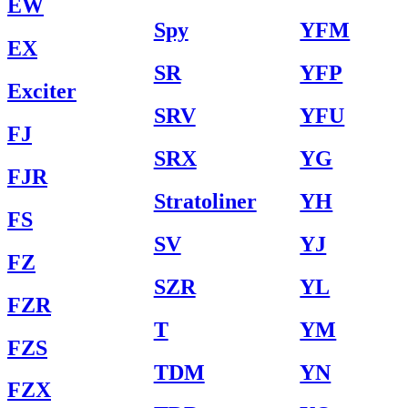
EW
Spy
YFM
EX
SR
YFP
Exciter
SRV
YFU
FJ
SRX
YG
FJR
Stratoliner
YH
FS
SV
YJ
FZ
SZR
YL
FZR
T
YM
FZS
TDM
YN
FZX