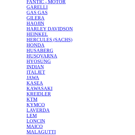
FANTIC - MOTOR
GARELLI
GAS GAS
GILERA
HAOJIN
HARLEY DAVIDSON
HEINKEL
HERCULES (SACHS)
HONDA
HUSABERG
HUSQVARNA
HYOSUNG
INDIAN
ITALJET
JAWA
KASEA
KAWASAKI
KREIDLER
KTM
KYMCO
LAVERDA
LEM
LONCIN
MAICO
MALAGUTTI