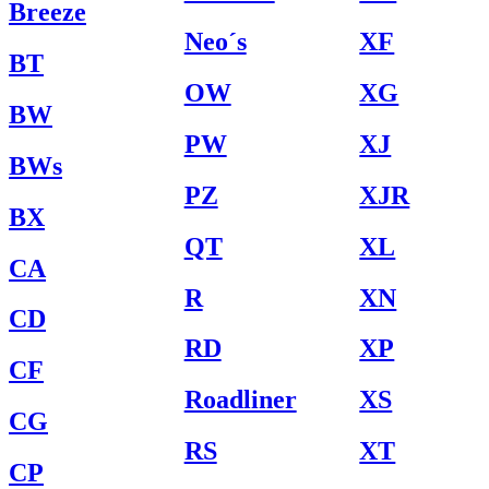
Breeze
Neo´s
XF
BT
OW
XG
BW
PW
XJ
BWs
PZ
XJR
BX
QT
XL
CA
R
XN
CD
RD
XP
CF
Roadliner
XS
CG
RS
XT
CP