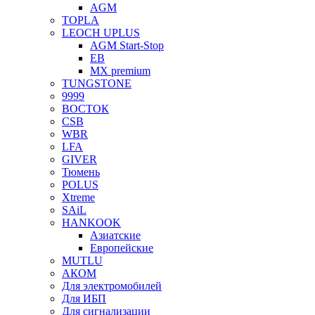
AGM
TOPLA
LEOCH UPLUS
AGM Start-Stop
EB
MX premium
TUNGSTONE
9999
ВОСТОК
CSB
WBR
LFA
GIVER
Тюмень
POLUS
Xtreme
SAiL
HANKOOK
Азиатские
Европейские
MUTLU
АКОМ
Для электромобилей
Для ИБП
Для сигнализации