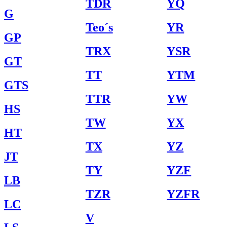
TDR
YQ
G
Teo´s
YR
GP
TRX
YSR
GT
TT
YTM
GTS
TTR
YW
HS
TW
YX
HT
TX
YZ
JT
TY
YZF
LB
TZR
YZFR
LC
V