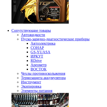
Сопутствующие товары
Автожидкости
Пуско-зарядно-диагностические приборы
Автоэлектрика
СОНАР
GS-YUASA
ИРКУТ
RDrive
Ареометр
ВОСТОК
Чехлы противоскольжения
Термозащита аккумулятора
Инструмент
Экипировка
Элементы питания