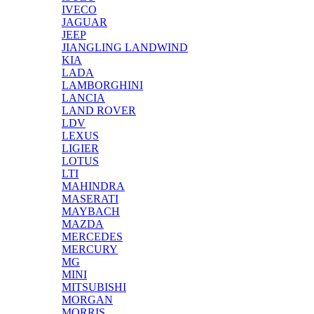
IVECO
JAGUAR
JEEP
JIANGLING LANDWIND
KIA
LADA
LAMBORGHINI
LANCIA
LAND ROVER
LDV
LEXUS
LIGIER
LOTUS
LTI
MAHINDRA
MASERATI
MAYBACH
MAZDA
MERCEDES
MERCURY
MG
MINI
MITSUBISHI
MORGAN
MORRIS