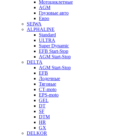
Мотоциклетные
AGM
Грузовые авто
Евро
SEIWA
ALPHALINE
Standard
ULTRA
Super Dynamic
EFB Start-Stop
AGM Start-Stop
DELTA
AGM Start-Stop
EFB
Лодочные
Тяговые
СТ-moto
EPS-moto
GEL
DT
SF
DTM
HR
GX
DELKOR