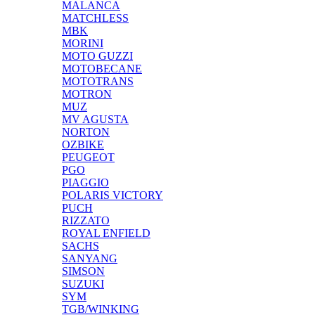
MALANCA
MATCHLESS
MBK
MORINI
MOTO GUZZI
MOTOBECANE
MOTOTRANS
MOTRON
MUZ
MV AGUSTA
NORTON
OZBIKE
PEUGEOT
PGO
PIAGGIO
POLARIS VICTORY
PUCH
RIZZATO
ROYAL ENFIELD
SACHS
SANYANG
SIMSON
SUZUKI
SYM
TGB/WINKING