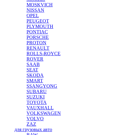
MOSKVICH
NISSAN
OPEL
PEUGEOT
PLYMOUTH
PONTIAC
PORSCHE
PROTON
RENAULT
ROLLS-ROYCE
ROVER
SAAB
SEAT
SKODA
SMART
SSANGYONG
SUBARU
SUZUKI
TOYOTA
VAUXHALL
VOLKSWAGEN
VOLVO
ZAZ
для грузовых авто
BAW