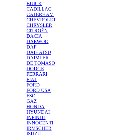
BUICK
CADILLAC
CATERHAM
CHEVROLET
CHRYSLER
CITROËN
DACIA
DAEWOO
DAF
DAIHATSU
DAIMLER
DE TOMASO
DODGE
FERRARI
FIAT
FORD
FORD USA
FSO
GAZ
HONDA
HYUNDAI
INFINITI
INNOCENTI
IRMSCHER
ISUZU