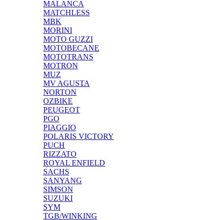
MALANCA
MATCHLESS
MBK
MORINI
MOTO GUZZI
MOTOBECANE
MOTOTRANS
MOTRON
MUZ
MV AGUSTA
NORTON
OZBIKE
PEUGEOT
PGO
PIAGGIO
POLARIS VICTORY
PUCH
RIZZATO
ROYAL ENFIELD
SACHS
SANYANG
SIMSON
SUZUKI
SYM
TGB/WINKING