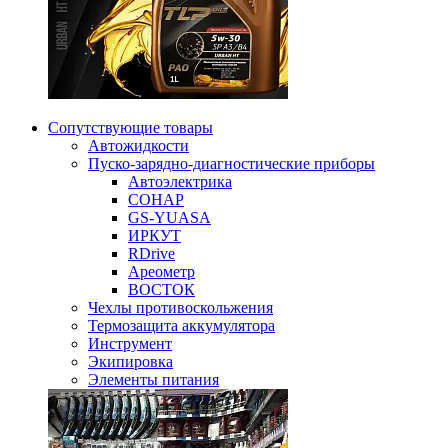
Сопутствующие товары
Автожидкости
Пуско-зарядно-диагностические приборы
Автоэлектрика
СОНАР
GS-YUASA
ИРКУТ
RDrive
Ареометр
ВОСТОК
Чехлы противоскольжения
Термозащита аккумулятора
Инструмент
Экипировка
Элементы питания