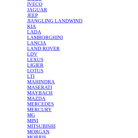
IVECO
JAGUAR
JEEP
JIANGLING LANDWIND
KIA
LADA
LAMBORGHINI
LANCIA
LAND ROVER
LDV
LEXUS
LIGIER
LOTUS
LTI
MAHINDRA
MASERATI
MAYBACH
MAZDA
MERCEDES
MERCURY
MG
MINI
MITSUBISHI
MORGAN
MORRIS