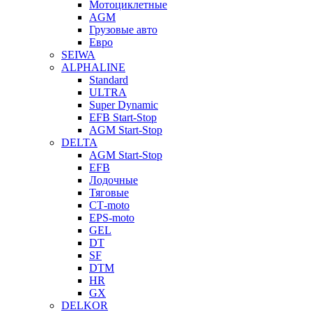
Мотоциклетные
AGM
Грузовые авто
Евро
SEIWA
ALPHALINE
Standard
ULTRA
Super Dynamic
EFB Start-Stop
AGM Start-Stop
DELTA
AGM Start-Stop
EFB
Лодочные
Тяговые
СТ-moto
EPS-moto
GEL
DT
SF
DTM
HR
GX
DELKOR