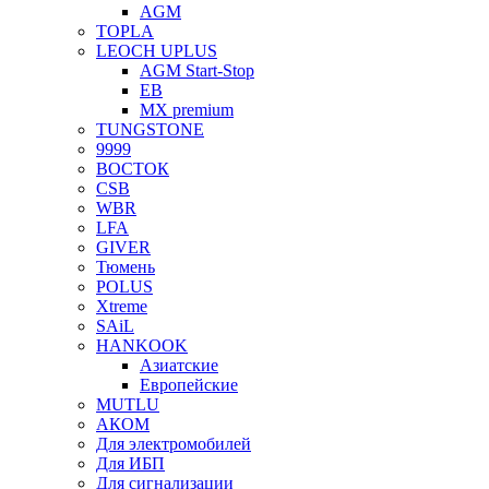
AGM
TOPLA
LEOCH UPLUS
AGM Start-Stop
EB
MX premium
TUNGSTONE
9999
ВОСТОК
CSB
WBR
LFA
GIVER
Тюмень
POLUS
Xtreme
SAiL
HANKOOK
Азиатские
Европейские
MUTLU
АКОМ
Для электромобилей
Для ИБП
Для сигнализации