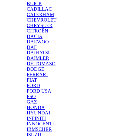
BUICK
CADILLAC
CATERHAM
CHEVROLET
CHRYSLER
CITROËN
DACIA
DAEWOO
DAF
DAIHATSU
DAIMLER
DE TOMASO
DODGE
FERRARI
FIAT
FORD
FORD USA
FSO
GAZ
HONDA
HYUNDAI
INFINITI
INNOCENTI
IRMSCHER
ISUZU