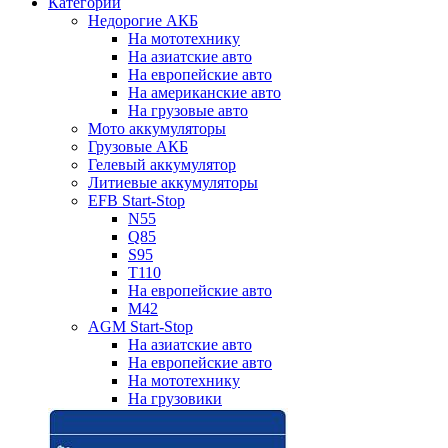
Категории
Недорогие АКБ
На мототехнику
На азиатские авто
На европейские авто
На американские авто
На грузовые авто
Мото аккумуляторы
Грузовые АКБ
Гелевый аккумулятор
Литиевые аккумуляторы
EFB Start-Stop
N55
Q85
S95
T110
На европейские авто
M42
AGM Start-Stop
На азиатские авто
На европейские авто
На мототехнику
На грузовики