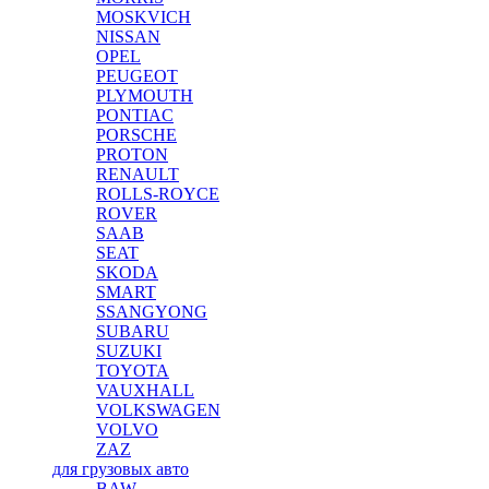
MOSKVICH
NISSAN
OPEL
PEUGEOT
PLYMOUTH
PONTIAC
PORSCHE
PROTON
RENAULT
ROLLS-ROYCE
ROVER
SAAB
SEAT
SKODA
SMART
SSANGYONG
SUBARU
SUZUKI
TOYOTA
VAUXHALL
VOLKSWAGEN
VOLVO
ZAZ
для грузовых авто
BAW