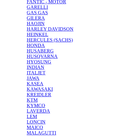
FANTIC - MOTOR
GARELLI
GAS GAS
GILERA
HAOJIN
HARLEY DAVIDSON
HEINKEL
HERCULES (SACHS)
HONDA
HUSABERG
HUSQVARNA
HYOSUNG
INDIAN
ITALJET
JAWA
KASEA
KAWASAKI
KREIDLER
KTM
KYMCO
LAVERDA
LEM
LONCIN
MAICO
MALAGUTTI