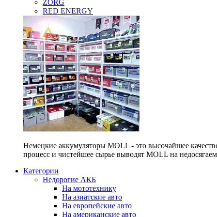
ZORG
RED ENERGY
Немецкие аккумуляторы MOLL - это высочайшее качество
процесс и чистейшее сырье выводят MOLL на недосягае
Категории
Недорогие АКБ
На мототехнику
На азиатские авто
На европейские авто
На американские авто