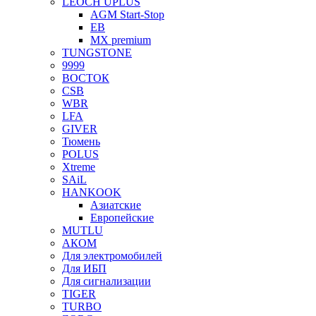
LEOCH UPLUS
AGM Start-Stop
EB
MX premium
TUNGSTONE
9999
ВОСТОК
CSB
WBR
LFA
GIVER
Тюмень
POLUS
Xtreme
SAiL
HANKOOK
Азиатские
Европейские
MUTLU
АКОМ
Для электромобилей
Для ИБП
Для сигнализации
TIGER
TURBO