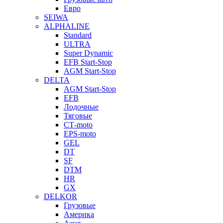
Евро
SEIWA
ALPHALINE
Standard
ULTRA
Super Dynamic
EFB Start-Stop
AGM Start-Stop
DELTA
AGM Start-Stop
EFB
Лодочные
Тяговые
СТ-moto
EPS-moto
GEL
DT
SF
DTM
HR
GX
DELKOR
Грузовые
Америка