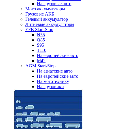
На грузовые авто
Мото аккумуляторы
Грузовые АКБ
Гелевый аккумулятор
Литиевые аккумуляторы
EFB Start-Stop
N55
Q85
S95
T110
На европейские авто
M42
AGM Start-Stop
На азиатские авто
На европейские авто
На мототехнику
На грузовики