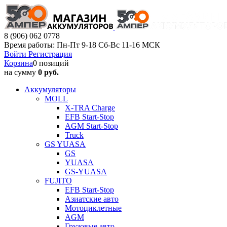
8 (906) 062 0778
Время работы: Пн-Пт 9-18 Сб-Вс 11-16 МСК
Войти
Регистрация
Корзина
0 позиций
на сумму
0 руб.
Аккумуляторы
MOLL
X-TRA Charge
EFB Start-Stop
AGM Start-Stop
Truck
GS YUASA
GS
YUASA
GS-YUASA
FUJITO
EFB Start-Stop
Азиатские авто
Мотоциклетные
AGM
Грузовые авто