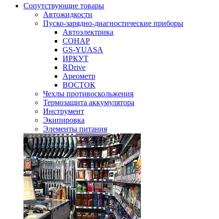
Сопутствующие товары
Автожидкости
Пуско-зарядно-диагностические приборы
Автоэлектрика
СОНАР
GS-YUASA
ИРКУТ
RDrive
Ареометр
ВОСТОК
Чехлы противоскольжения
Термозащита аккумулятора
Инструмент
Экипировка
Элементы питания