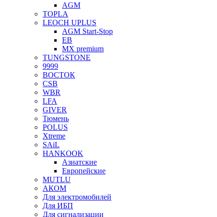
AGM
TOPLA
LEOCH UPLUS
AGM Start-Stop
EB
MX premium
TUNGSTONE
9999
ВОСТОК
CSB
WBR
LFA
GIVER
Тюмень
POLUS
Xtreme
SAiL
HANKOOK
Азиатские
Европейские
MUTLU
АКОМ
Для электромобилей
Для ИБП
Для сигнализации