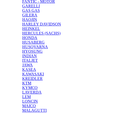
FANTIC - MOTOR
GARELLI
GAS GAS
GILERA
HAOJIN
HARLEY DAVIDSON
HEINKEL
HERCULES (SACHS)
HONDA
HUSABERG
HUSQVARNA
HYOSUNG
INDIAN
ITALJET
JAWA
KASEA
KAWASAKI
KREIDLER
KTM
KYMCO
LAVERDA
LEM
LONCIN
MAICO
MALAGUTTI