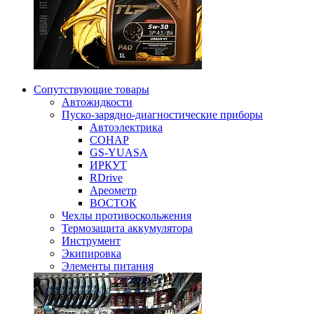
Сопутствующие товары
Автожидкости
Пуско-зарядно-диагностические приборы
Автоэлектрика
СОНАР
GS-YUASA
ИРКУТ
RDrive
Ареометр
ВОСТОК
Чехлы противоскольжения
Термозащита аккумулятора
Инструмент
Экипировка
Элементы питания