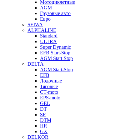
Мотоциклетные
AGM
Грузовые авто
Евро
SEIWA
ALPHALINE
Standard
ULTRA
Super Dynamic
EFB Start-Stop
AGM Start-Stop
DELTA
AGM Start-Stop
EFB
Лодочные
Тяговые
СТ-moto
EPS-moto
GEL
DT
SF
DTM
HR
GX
DELKOR