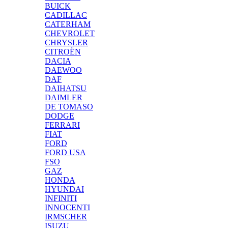
BUICK
CADILLAC
CATERHAM
CHEVROLET
CHRYSLER
CITROËN
DACIA
DAEWOO
DAF
DAIHATSU
DAIMLER
DE TOMASO
DODGE
FERRARI
FIAT
FORD
FORD USA
FSO
GAZ
HONDA
HYUNDAI
INFINITI
INNOCENTI
IRMSCHER
ISUZU