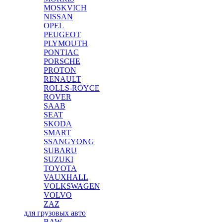
MOSKVICH
NISSAN
OPEL
PEUGEOT
PLYMOUTH
PONTIAC
PORSCHE
PROTON
RENAULT
ROLLS-ROYCE
ROVER
SAAB
SEAT
SKODA
SMART
SSANGYONG
SUBARU
SUZUKI
TOYOTA
VAUXHALL
VOLKSWAGEN
VOLVO
ZAZ
для грузовых авто
BAW