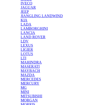
IVECO
JAGUAR
JEEP
JIANGLING LANDWIND
KIA
LADA
LAMBORGHINI
LANCIA
LAND ROVER
LDV
LEXUS
LIGIER
LOTUS
LTI
MAHINDRA
MASERATI
MAYBACH
MAZDA
MERCEDES
MERCURY
MG
MINI
MITSUBISHI
MORGAN
MORRIS