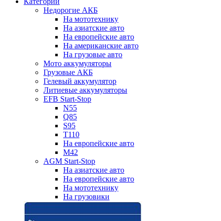
Категории
Недорогие АКБ
На мототехнику
На азиатские авто
На европейские авто
На американские авто
На грузовые авто
Мото аккумуляторы
Грузовые АКБ
Гелевый аккумулятор
Литиевые аккумуляторы
EFB Start-Stop
N55
Q85
S95
T110
На европейские авто
M42
AGM Start-Stop
На азиатские авто
На европейские авто
На мототехнику
На грузовики