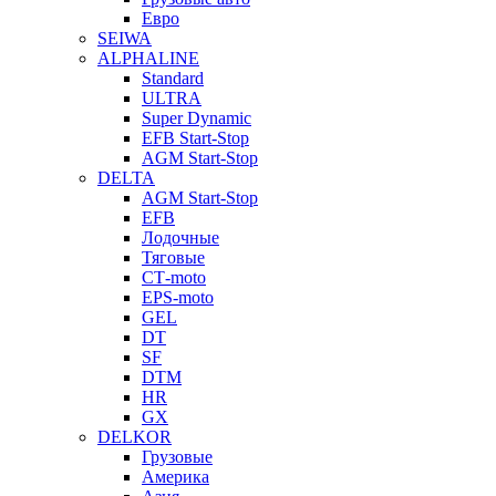
Евро
SEIWA
ALPHALINE
Standard
ULTRA
Super Dynamic
EFB Start-Stop
AGM Start-Stop
DELTA
AGM Start-Stop
EFB
Лодочные
Тяговые
СТ-moto
EPS-moto
GEL
DT
SF
DTM
HR
GX
DELKOR
Грузовые
Америка