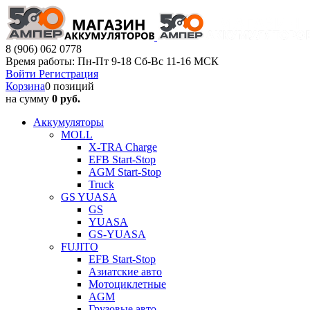
8 (906) 062 0778
Время работы: Пн-Пт 9-18 Сб-Вс 11-16 МСК
Войти
Регистрация
Корзина
0 позиций
на сумму
0 руб.
Аккумуляторы
MOLL
X-TRA Charge
EFB Start-Stop
AGM Start-Stop
Truck
GS YUASA
GS
YUASA
GS-YUASA
FUJITO
EFB Start-Stop
Азиатские авто
Мотоциклетные
AGM
Грузовые авто