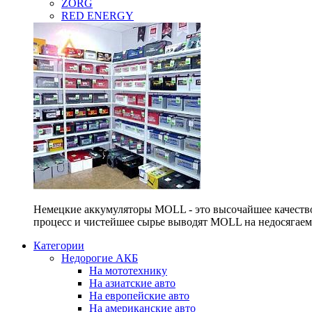
ZORG
RED ENERGY
Немецкие аккумуляторы MOLL - это высочайшее качество
процесс и чистейшее сырье выводят MOLL на недосягае
Категории
Недорогие АКБ
На мототехнику
На азиатские авто
На европейские авто
На американские авто