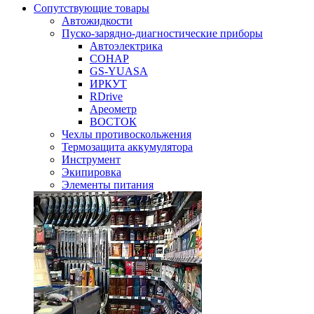
Сопутствующие товары
Автожидкости
Пуско-зарядно-диагностические приборы
Автоэлектрика
СОНАР
GS-YUASA
ИРКУТ
RDrive
Ареометр
ВОСТОК
Чехлы противоскольжения
Термозащита аккумулятора
Инструмент
Экипировка
Элементы питания