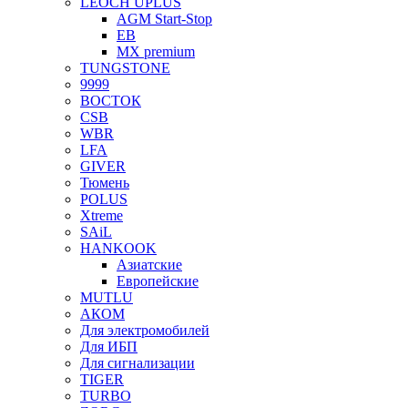
LEOCH UPLUS
AGM Start-Stop
EB
MX premium
TUNGSTONE
9999
ВОСТОК
CSB
WBR
LFA
GIVER
Тюмень
POLUS
Xtreme
SAiL
HANKOOK
Азиатские
Европейские
MUTLU
АКОМ
Для электромобилей
Для ИБП
Для сигнализации
TIGER
TURBO