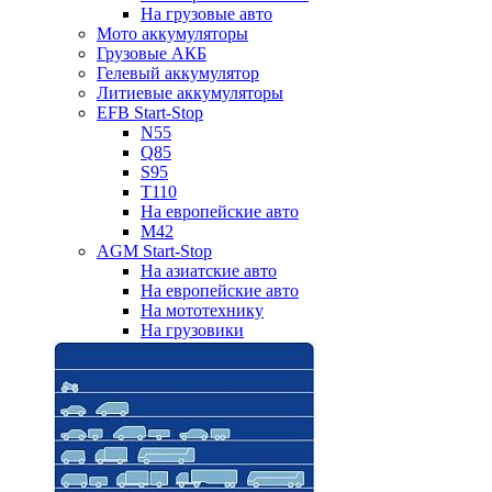
На грузовые авто
Мото аккумуляторы
Грузовые АКБ
Гелевый аккумулятор
Литиевые аккумуляторы
EFB Start-Stop
N55
Q85
S95
T110
На европейские авто
M42
AGM Start-Stop
На азиатские авто
На европейские авто
На мототехнику
На грузовики