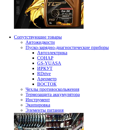
Сопутствующие товары
Автожидкости
Пуско-зарядно-диагностические приборы
Автоэлектрика
СОНАР
GS-YUASA
ИРКУТ
RDrive
Ареометр
ВОСТОК
Чехлы противоскольжения
Термозащита аккумулятора
Инструмент
Экипировка
Элементы питания