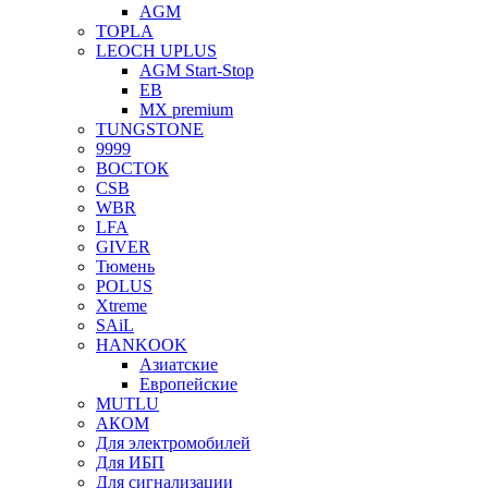
AGM
TOPLA
LEOCH UPLUS
AGM Start-Stop
EB
MX premium
TUNGSTONE
9999
ВОСТОК
CSB
WBR
LFA
GIVER
Тюмень
POLUS
Xtreme
SAiL
HANKOOK
Азиатские
Европейские
MUTLU
АКОМ
Для электромобилей
Для ИБП
Для сигнализации