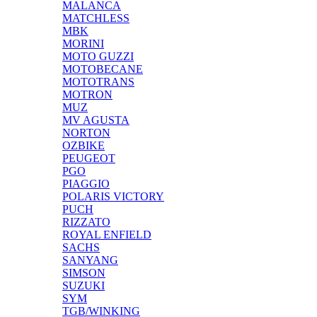
MALANCA
MATCHLESS
MBK
MORINI
MOTO GUZZI
MOTOBECANE
MOTOTRANS
MOTRON
MUZ
MV AGUSTA
NORTON
OZBIKE
PEUGEOT
PGO
PIAGGIO
POLARIS VICTORY
PUCH
RIZZATO
ROYAL ENFIELD
SACHS
SANYANG
SIMSON
SUZUKI
SYM
TGB/WINKING