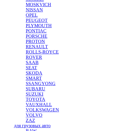
MOSKVICH
NISSAN
OPEL
PEUGEOT
PLYMOUTH
PONTIAC
PORSCHE
PROTON
RENAULT
ROLLS-ROYCE
ROVER
SAAB
SEAT
SKODA
SMART
SSANGYONG
SUBARU
SUZUKI
TOYOTA
VAUXHALL
VOLKSWAGEN
VOLVO
ZAZ
для грузовых авто
BAW