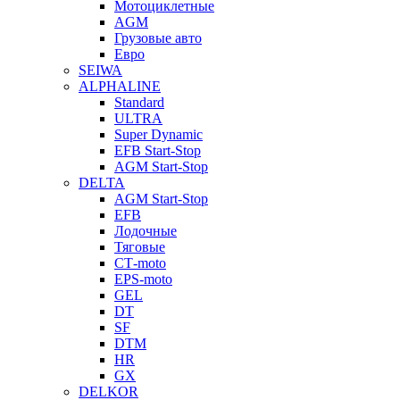
Мотоциклетные
AGM
Грузовые авто
Евро
SEIWA
ALPHALINE
Standard
ULTRA
Super Dynamic
EFB Start-Stop
AGM Start-Stop
DELTA
AGM Start-Stop
EFB
Лодочные
Тяговые
СТ-moto
EPS-moto
GEL
DT
SF
DTM
HR
GX
DELKOR