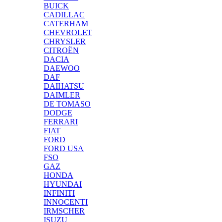
BUICK
CADILLAC
CATERHAM
CHEVROLET
CHRYSLER
CITROËN
DACIA
DAEWOO
DAF
DAIHATSU
DAIMLER
DE TOMASO
DODGE
FERRARI
FIAT
FORD
FORD USA
FSO
GAZ
HONDA
HYUNDAI
INFINITI
INNOCENTI
IRMSCHER
ISUZU