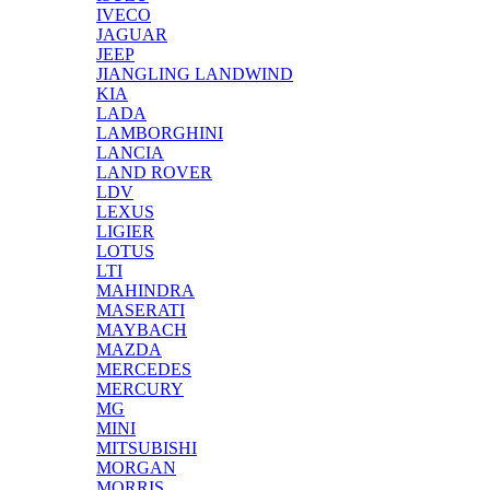
IVECO
JAGUAR
JEEP
JIANGLING LANDWIND
KIA
LADA
LAMBORGHINI
LANCIA
LAND ROVER
LDV
LEXUS
LIGIER
LOTUS
LTI
MAHINDRA
MASERATI
MAYBACH
MAZDA
MERCEDES
MERCURY
MG
MINI
MITSUBISHI
MORGAN
MORRIS