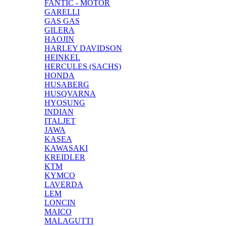
FANTIC - MOTOR
GARELLI
GAS GAS
GILERA
HAOJIN
HARLEY DAVIDSON
HEINKEL
HERCULES (SACHS)
HONDA
HUSABERG
HUSQVARNA
HYOSUNG
INDIAN
ITALJET
JAWA
KASEA
KAWASAKI
KREIDLER
KTM
KYMCO
LAVERDA
LEM
LONCIN
MAICO
MALAGUTTI