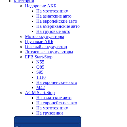
Категории
Недорогие АКБ
На мототехнику
На азиатские авто
На европейские авто
На американские авто
На грузовые авто
Мото аккумуляторы
Грузовые АКБ
Гелевый аккумулятор
Литиевые аккумуляторы
EFB Start-Stop
N55
Q85
S95
T110
На европейские авто
M42
AGM Start-Stop
На азиатские авто
На европейские авто
На мототехнику
На грузовики