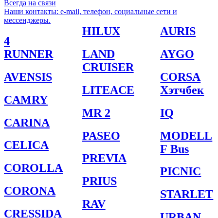
Всегда на связи
Наши контакты: e-mail, телефон, социальные сети и
мессенджеры.
HILUX
AURIS
4
RUNNER
LAND
AYGO
CRUISER
AVENSIS
CORSA
LITEACE
Хэтчбек
CAMRY
MR 2
IQ
CARINA
PASEO
MODELL
CELICA
F Bus
PREVIA
COROLLA
PICNIC
PRIUS
CORONA
STARLET
RAV
CRESSIDA
URBAN