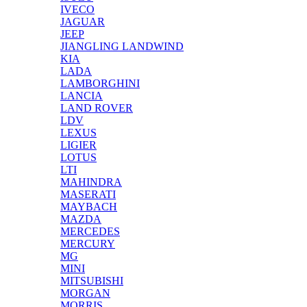
IVECO
JAGUAR
JEEP
JIANGLING LANDWIND
KIA
LADA
LAMBORGHINI
LANCIA
LAND ROVER
LDV
LEXUS
LIGIER
LOTUS
LTI
MAHINDRA
MASERATI
MAYBACH
MAZDA
MERCEDES
MERCURY
MG
MINI
MITSUBISHI
MORGAN
MORRIS