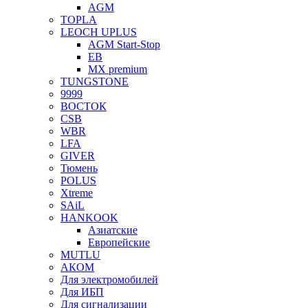
AGM
TOPLA
LEOCH UPLUS
AGM Start-Stop
EB
MX premium
TUNGSTONE
9999
ВОСТОК
CSB
WBR
LFA
GIVER
Тюмень
POLUS
Xtreme
SAiL
HANKOOK
Азиатские
Европейские
MUTLU
АКОМ
Для электромобилей
Для ИБП
Для сигнализации