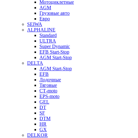
Мотоциклетные
AGM
Грузовые авто
Евро
SEIWA
ALPHALINE
Standard
ULTRA
Super Dynamic
EFB Start-Stop
AGM Start-Stop
DELTA
AGM Start-Stop
EFB
Лодочные
Тяговые
СТ-moto
EPS-moto
GEL
DT
SF
DTM
HR
GX
DELKOR