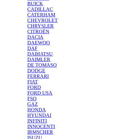
BUICK
CADILLAC
CATERHAM
CHEVROLET
CHRYSLER
CITROËN
DACIA
DAEWOO
DAF
DAIHATSU
DAIMLER
DE TOMASO
DODGE
FERRARI
FIAT
FORD
FORD USA
FSO
GAZ
HONDA
HYUNDAI
INFINITI
INNOCENTI
IRMSCHER
ISUZU