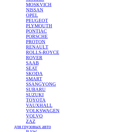
MOSKVICH
NISSAN
OPEL
PEUGEOT
PLYMOUTH
PONTIAC
PORSCHE
PROTON
RENAULT
ROLLS-ROYCE
ROVER
SAAB
SEAT
SKODA
SMART
SSANGYONG
SUBARU
SUZUKI
TOYOTA
VAUXHALL
VOLKSWAGEN
VOLVO
ZAZ
для грузовых авто
BAW