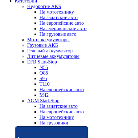
Категории
Недорогие АКБ
На мототехнику
На азиатские авто
На европейские авто
На американские авто
На грузовые авто
Мото аккумуляторы
Грузовые АКБ
Гелевый аккумулятор
Литиевые аккумуляторы
EFB Start-Stop
N55
Q85
S95
T110
На европейские авто
M42
AGM Start-Stop
На азиатские авто
На европейские авто
На мототехнику
На грузовики