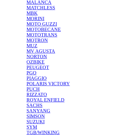
MALANCA
MATCHLESS
MBK
MORINI
MOTO GUZZI
MOTOBECANE
MOTOTRANS
MOTRON
MUZ
MV AGUSTA
NORTON
OZBIKE
PEUGEOT
PGO
PIAGGIO
POLARIS VICTORY
PUCH
RIZZATO
ROYAL ENFIELD
SACHS
SANYANG
SIMSON
SUZUKI
SYM
TGB/WINKING