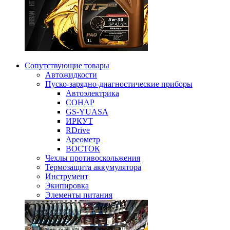
Сопутствующие товары
Автожидкости
Пуско-зарядно-диагностические приборы
Автоэлектрика
СОНАР
GS-YUASA
ИРКУТ
RDrive
Ареометр
ВОСТОК
Чехлы противоскольжения
Термозащита аккумулятора
Инструмент
Экипировка
Элементы питания