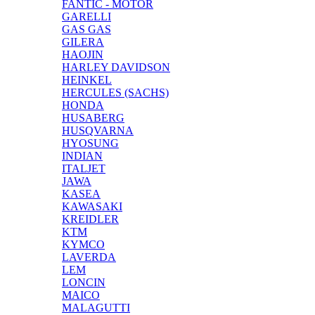
FANTIC - MOTOR
GARELLI
GAS GAS
GILERA
HAOJIN
HARLEY DAVIDSON
HEINKEL
HERCULES (SACHS)
HONDA
HUSABERG
HUSQVARNA
HYOSUNG
INDIAN
ITALJET
JAWA
KASEA
KAWASAKI
KREIDLER
KTM
KYMCO
LAVERDA
LEM
LONCIN
MAICO
MALAGUTTI