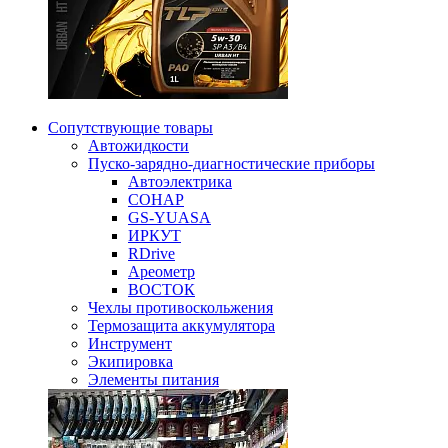
Сопутствующие товары
Автожидкости
Пуско-зарядно-диагностические приборы
Автоэлектрика
СОНАР
GS-YUASA
ИРКУТ
RDrive
Ареометр
ВОСТОК
Чехлы противоскольжения
Термозащита аккумулятора
Инструмент
Экипировка
Элементы питания