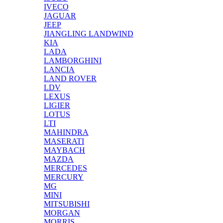
IVECO
JAGUAR
JEEP
JIANGLING LANDWIND
KIA
LADA
LAMBORGHINI
LANCIA
LAND ROVER
LDV
LEXUS
LIGIER
LOTUS
LTI
MAHINDRA
MASERATI
MAYBACH
MAZDA
MERCEDES
MERCURY
MG
MINI
MITSUBISHI
MORGAN
MORRIS