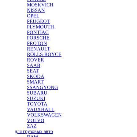
MOSKVICH
NISSAN
OPEL
PEUGEOT
PLYMOUTH
PONTIAC
PORSCHE
PROTON
RENAULT
ROLLS-ROYCE
ROVER
SAAB
SEAT
SKODA
SMART
SSANGYONG
SUBARU
SUZUKI
TOYOTA
VAUXHALL
VOLKSWAGEN
VOLVO
ZAZ
для грузовых авто
BAW