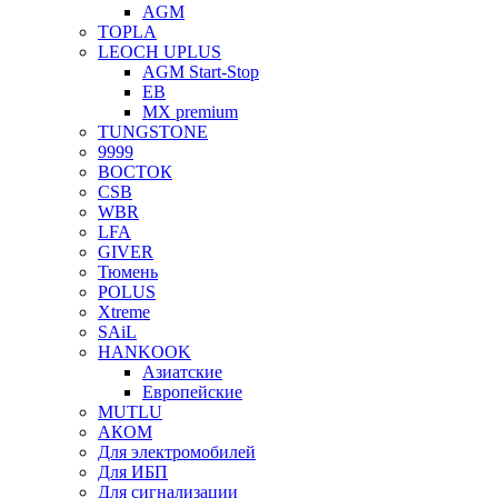
AGM
TOPLA
LEOCH UPLUS
AGM Start-Stop
EB
MX premium
TUNGSTONE
9999
ВОСТОК
CSB
WBR
LFA
GIVER
Тюмень
POLUS
Xtreme
SAiL
HANKOOK
Азиатские
Европейские
MUTLU
АКОМ
Для электромобилей
Для ИБП
Для сигнализации