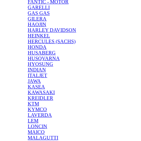
FANTIC - MOTOR
GARELLI
GAS GAS
GILERA
HAOJIN
HARLEY DAVIDSON
HEINKEL
HERCULES (SACHS)
HONDA
HUSABERG
HUSQVARNA
HYOSUNG
INDIAN
ITALJET
JAWA
KASEA
KAWASAKI
KREIDLER
KTM
KYMCO
LAVERDA
LEM
LONCIN
MAICO
MALAGUTTI