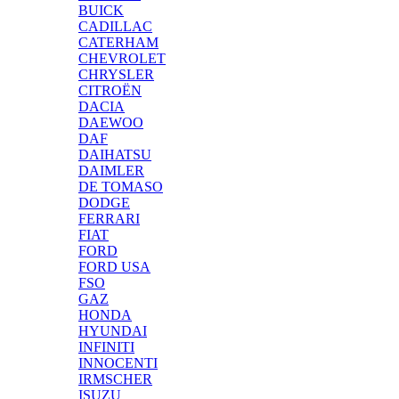
BUICK
CADILLAC
CATERHAM
CHEVROLET
CHRYSLER
CITROËN
DACIA
DAEWOO
DAF
DAIHATSU
DAIMLER
DE TOMASO
DODGE
FERRARI
FIAT
FORD
FORD USA
FSO
GAZ
HONDA
HYUNDAI
INFINITI
INNOCENTI
IRMSCHER
ISUZU