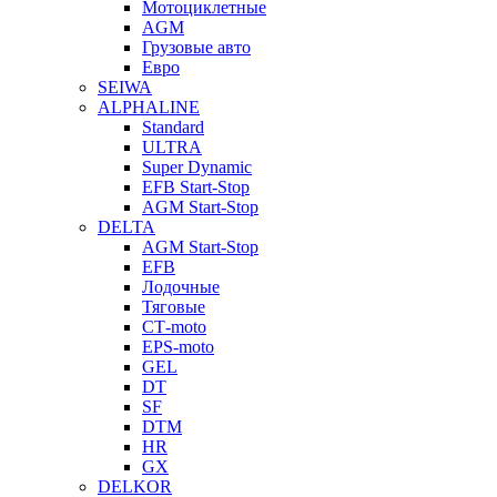
Мотоциклетные
AGM
Грузовые авто
Евро
SEIWA
ALPHALINE
Standard
ULTRA
Super Dynamic
EFB Start-Stop
AGM Start-Stop
DELTA
AGM Start-Stop
EFB
Лодочные
Тяговые
СТ-moto
EPS-moto
GEL
DT
SF
DTM
HR
GX
DELKOR