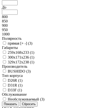
До
800
850
900
950
1000
Полярность
прямая [+ -] (
3
)
Габариты
259х168х233 (
1
)
300х171х236 (
1
)
329x172x238 (
1
)
Производитель
BUSHIDO (
3
)
Тип корпуса
D26R (
1
)
D31R (
1
)
D33F (
1
)
Обслуживание
Необслуживаемый (
3
)