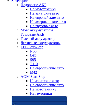
Категории
Недорогие АКБ
На мототехнику
На азиатские авто
На европейские авто
На американские авто
На грузовые авто
Мото аккумуляторы
Грузовые АКБ
Гелевый аккумулятор
Литиевые аккумуляторы
EFB Start-Stop
N55
Q85
S95
T110
На европейские авто
M42
AGM Start-Stop
На азиатские авто
На европейские авто
На мототехнику
На грузовики