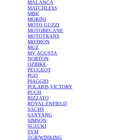
MALANCA
MATCHLESS
MBK
MORINI
MOTO GUZZI
MOTOBECANE
MOTOTRANS
MOTRON
MUZ
MV AGUSTA
NORTON
OZBIKE
PEUGEOT
PGO
PIAGGIO
POLARIS VICTORY
PUCH
RIZZATO
ROYAL ENFIELD
SACHS
SANYANG
SIMSON
SUZUKI
SYM
TGB/WINKING