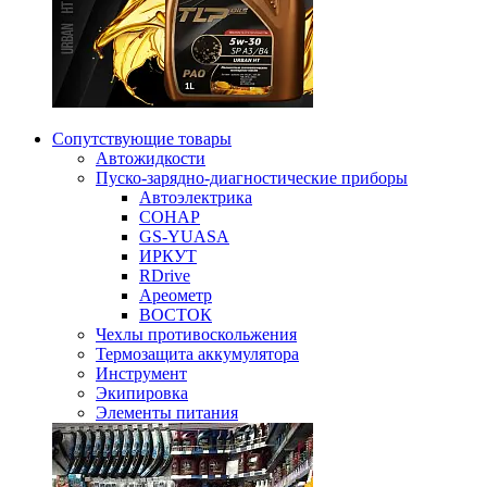
Сопутствующие товары
Автожидкости
Пуско-зарядно-диагностические приборы
Автоэлектрика
СОНАР
GS-YUASA
ИРКУТ
RDrive
Ареометр
ВОСТОК
Чехлы противоскольжения
Термозащита аккумулятора
Инструмент
Экипировка
Элементы питания