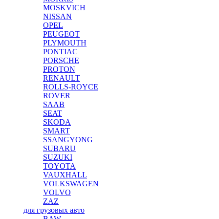
MOSKVICH
NISSAN
OPEL
PEUGEOT
PLYMOUTH
PONTIAC
PORSCHE
PROTON
RENAULT
ROLLS-ROYCE
ROVER
SAAB
SEAT
SKODA
SMART
SSANGYONG
SUBARU
SUZUKI
TOYOTA
VAUXHALL
VOLKSWAGEN
VOLVO
ZAZ
для грузовых авто
BAW