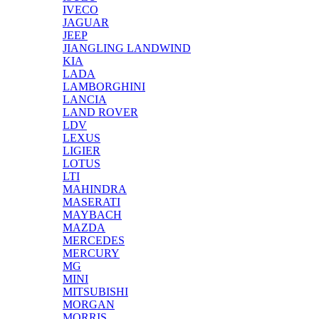
IVECO
JAGUAR
JEEP
JIANGLING LANDWIND
KIA
LADA
LAMBORGHINI
LANCIA
LAND ROVER
LDV
LEXUS
LIGIER
LOTUS
LTI
MAHINDRA
MASERATI
MAYBACH
MAZDA
MERCEDES
MERCURY
MG
MINI
MITSUBISHI
MORGAN
MORRIS