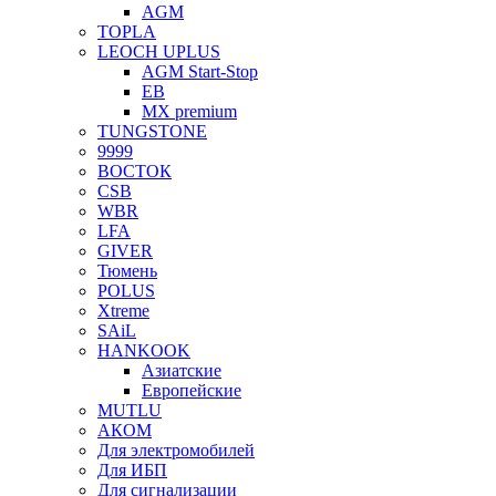
AGM
TOPLA
LEOCH UPLUS
AGM Start-Stop
EB
MX premium
TUNGSTONE
9999
ВОСТОК
CSB
WBR
LFA
GIVER
Тюмень
POLUS
Xtreme
SAiL
HANKOOK
Азиатские
Европейские
MUTLU
АКОМ
Для электромобилей
Для ИБП
Для сигнализации