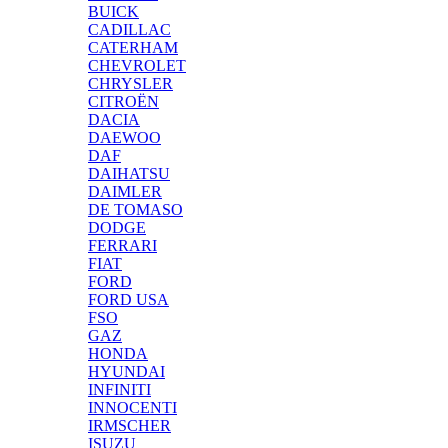
BUICK
CADILLAC
CATERHAM
CHEVROLET
CHRYSLER
CITROËN
DACIA
DAEWOO
DAF
DAIHATSU
DAIMLER
DE TOMASO
DODGE
FERRARI
FIAT
FORD
FORD USA
FSO
GAZ
HONDA
HYUNDAI
INFINITI
INNOCENTI
IRMSCHER
ISUZU