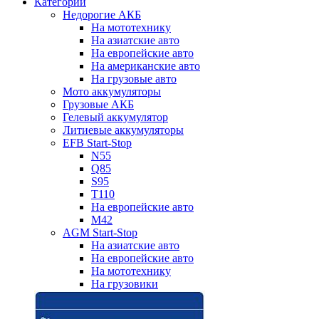
Категории
Недорогие АКБ
На мототехнику
На азиатские авто
На европейские авто
На американские авто
На грузовые авто
Мото аккумуляторы
Грузовые АКБ
Гелевый аккумулятор
Литиевые аккумуляторы
EFB Start-Stop
N55
Q85
S95
T110
На европейские авто
M42
AGM Start-Stop
На азиатские авто
На европейские авто
На мототехнику
На грузовики