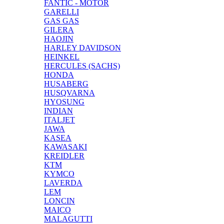
FANTIC - MOTOR
GARELLI
GAS GAS
GILERA
HAOJIN
HARLEY DAVIDSON
HEINKEL
HERCULES (SACHS)
HONDA
HUSABERG
HUSQVARNA
HYOSUNG
INDIAN
ITALJET
JAWA
KASEA
KAWASAKI
KREIDLER
KTM
KYMCO
LAVERDA
LEM
LONCIN
MAICO
MALAGUTTI