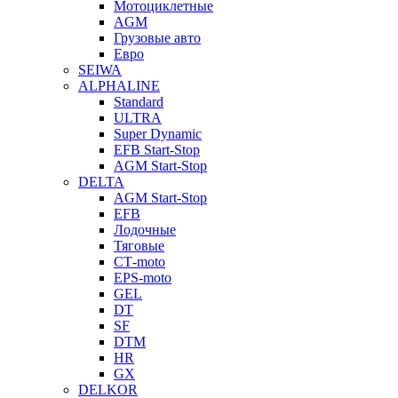
Мотоциклетные
AGM
Грузовые авто
Евро
SEIWA
ALPHALINE
Standard
ULTRA
Super Dynamic
EFB Start-Stop
AGM Start-Stop
DELTA
AGM Start-Stop
EFB
Лодочные
Тяговые
СТ-moto
EPS-moto
GEL
DT
SF
DTM
HR
GX
DELKOR