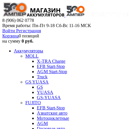
8 (906) 062 0778
Время работы: Пн-Пт 9-18 Сб-Вс 11-16 МСК
Войти
Регистрация
Корзина
0 позиций
на сумму
0 руб.
Аккумуляторы
MOLL
X-TRA Charge
EFB Start-Stop
AGM Start-Stop
Truck
GS YUASA
GS
YUASA
GS-YUASA
FUJITO
EFB Start-Stop
Азиатские авто
Мотоциклетные
AGM
Грузовые авто