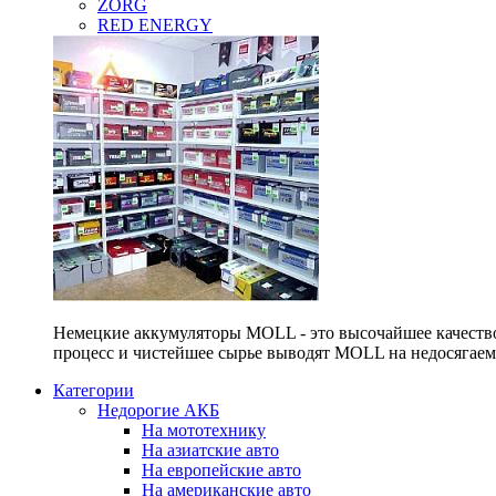
ZORG
RED ENERGY
Немецкие аккумуляторы MOLL - это высочайшее качество
процесс и чистейшее сырье выводят MOLL на недосягае
Категории
Недорогие АКБ
На мототехнику
На азиатские авто
На европейские авто
На американские авто