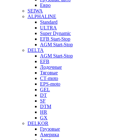
Евро
SEIWA
ALPHALINE
Standard
ULTRA
Super Dynamic
EFB Start-Stop
AGM Start-Stop
DELTA
AGM Start-Stop
EFB
Лодочные
Тяговые
СТ-moto
EPS-moto
GEL
DT
SF
DTM
HR
GX
DELKOR
Грузовые
Америка