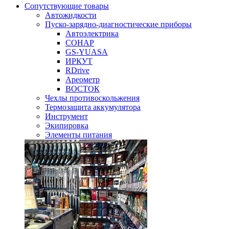
Сопутствующие товары
Автожидкости
Пуско-зарядно-диагностические приборы
Автоэлектрика
СОНАР
GS-YUASA
ИРКУТ
RDrive
Ареометр
ВОСТОК
Чехлы противоскольжения
Термозащита аккумулятора
Инструмент
Экипировка
Элементы питания