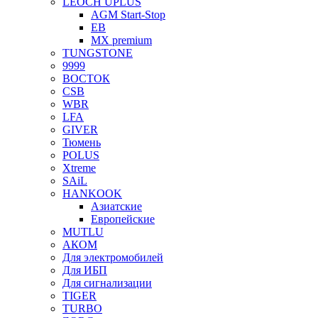
LEOCH UPLUS
AGM Start-Stop
EB
MX premium
TUNGSTONE
9999
ВОСТОК
CSB
WBR
LFA
GIVER
Тюмень
POLUS
Xtreme
SAiL
HANKOOK
Азиатские
Европейские
MUTLU
АКОМ
Для электромобилей
Для ИБП
Для сигнализации
TIGER
TURBO