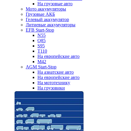
На грузовые авто
Мото аккумуляторы
Грузовые АКБ
Гелевый аккумулятор
Литиевые аккумуляторы
EFB Start-Stop
N55
Q85
S95
T110
На европейские авто
M42
AGM Start-Stop
На азиатские авто
На европейские авто
На мототехнику
На грузовики