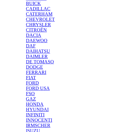
BUICK
CADILLAC
CATERHAM
CHEVROLET
CHRYSLER
CITROËN
DACIA
DAEWOO
DAF
DAIHATSU
DAIMLER
DE TOMASO
DODGE
FERRARI
FIAT
FORD
FORD USA
FSO
GAZ
HONDA
HYUNDAI
INFINITI
INNOCENTI
IRMSCHER
ISUZU