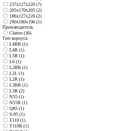
237x127x220 (
7
)
205x170x205 (
2
)
186x127x220 (
2
)
290х180х190 (
1
)
Производитель
Clarios (
36
)
Тип корпуса
L4BR (
1
)
L4R (
1
)
L5R (
1
)
L6 (
1
)
L2BR (
1
)
L2L (
1
)
L2R (
1
)
L3BR (
1
)
L3R (
2
)
N55 (
1
)
N55R (
1
)
Q85 (
1
)
S-95 (
1
)
T110 (
1
)
T110R (
1
)