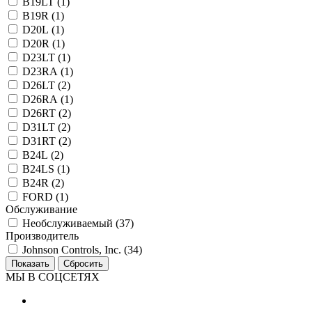
B19LT (
1
)
B19R (
1
)
D20L (
1
)
D20R (
1
)
D23LT (
1
)
D23RA (
1
)
D26LT (
2
)
D26RA (
1
)
D26RT (
2
)
D31LT (
2
)
D31RT (
2
)
B24L (
2
)
B24LS (
1
)
B24R (
2
)
FORD (
1
)
Обслуживание
Необслуживаемый (
37
)
Производитель
Johnson Controls, Inc. (
34
)
МЫ В СОЦСЕТЯХ