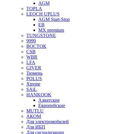
AGM
TOPLA
LEOCH UPLUS
AGM Start-Stop
EB
MX premium
TUNGSTONE
9999
ВОСТОК
CSB
WBR
LFA
GIVER
Тюмень
POLUS
Xtreme
SAiL
HANKOOK
Азиатские
Европейские
MUTLU
АКОМ
Для электромобилей
Для ИБП
Для сигнализации