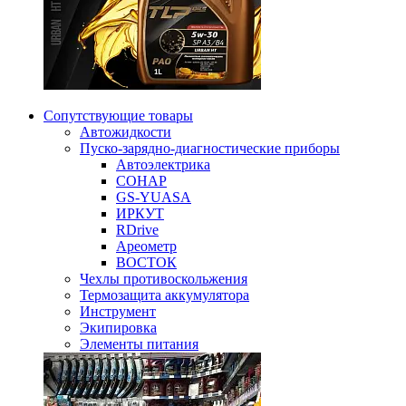
Сопутствующие товары
Автожидкости
Пуско-зарядно-диагностические приборы
Автоэлектрика
СОНАР
GS-YUASA
ИРКУТ
RDrive
Ареометр
ВОСТОК
Чехлы противоскольжения
Термозащита аккумулятора
Инструмент
Экипировка
Элементы питания