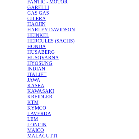
FANTIC - MOTOR
GARELLI
GAS GAS
GILERA
HAOJIN
HARLEY DAVIDSON
HEINKEL
HERCULES (SACHS)
HONDA
HUSABERG
HUSQVARNA
HYOSUNG
INDIAN
ITALJET
JAWA
KASEA
KAWASAKI
KREIDLER
KTM
KYMCO
LAVERDA
LEM
LONCIN
MAICO
MALAGUTTI