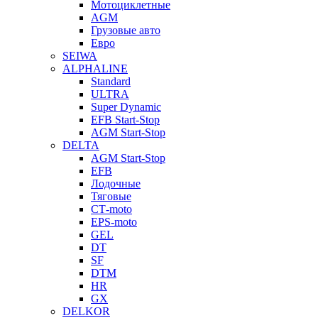
Мотоциклетные
AGM
Грузовые авто
Евро
SEIWA
ALPHALINE
Standard
ULTRA
Super Dynamic
EFB Start-Stop
AGM Start-Stop
DELTA
AGM Start-Stop
EFB
Лодочные
Тяговые
СТ-moto
EPS-moto
GEL
DT
SF
DTM
HR
GX
DELKOR