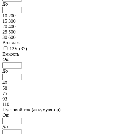
До
10 200
15 300
20 400
25 500
30 600
Вольтаж
12V (
37
)
Емкость
От
До
40
58
75
93
110
Пусковой ток (аккумулятор)
От
До