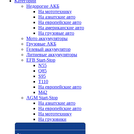
Категории
Недорогие АКБ
На мототехнику
На азиатские авто
На европейские авто
На американские авто
На грузовые авто
Мото аккумуляторы
Грузовые АКБ
Гелевый аккумулятор
Литиевые аккумуляторы
EFB Start-Stop
N55
Q85
S95
T110
На европейские авто
M42
AGM Start-Stop
На азиатские авто
На европейские авто
На мототехнику
На грузовики