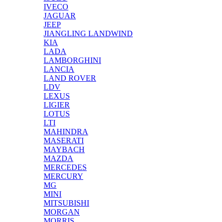
IVECO
JAGUAR
JEEP
JIANGLING LANDWIND
KIA
LADA
LAMBORGHINI
LANCIA
LAND ROVER
LDV
LEXUS
LIGIER
LOTUS
LTI
MAHINDRA
MASERATI
MAYBACH
MAZDA
MERCEDES
MERCURY
MG
MINI
MITSUBISHI
MORGAN
MORRIS