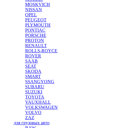
MOSKVICH
NISSAN
OPEL
PEUGEOT
PLYMOUTH
PONTIAC
PORSCHE
PROTON
RENAULT
ROLLS-ROYCE
ROVER
SAAB
SEAT
SKODA
SMART
SSANGYONG
SUBARU
SUZUKI
TOYOTA
VAUXHALL
VOLKSWAGEN
VOLVO
ZAZ
для грузовых авто
BAW