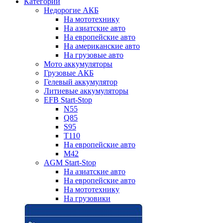
Категории
Недорогие АКБ
На мототехнику
На азиатские авто
На европейские авто
На американские авто
На грузовые авто
Мото аккумуляторы
Грузовые АКБ
Гелевый аккумулятор
Литиевые аккумуляторы
EFB Start-Stop
N55
Q85
S95
T110
На европейские авто
M42
AGM Start-Stop
На азиатские авто
На европейские авто
На мототехнику
На грузовики