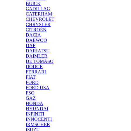
BUICK
CADILLAC
CATERHAM
CHEVROLET
CHRYSLER
CITROËN
DACIA
DAEWOO
DAF
DAIHATSU
DAIMLER
DE TOMASO
DODGE
FERRARI
FIAT
FORD
FORD USA
FSO
GAZ
HONDA
HYUNDAI
INFINITI
INNOCENTI
IRMSCHER
ISUZU