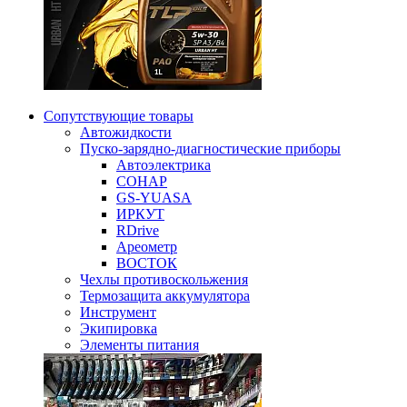
Сопутствующие товары
Автожидкости
Пуско-зарядно-диагностические приборы
Автоэлектрика
СОНАР
GS-YUASA
ИРКУТ
RDrive
Ареометр
ВОСТОК
Чехлы противоскольжения
Термозащита аккумулятора
Инструмент
Экипировка
Элементы питания