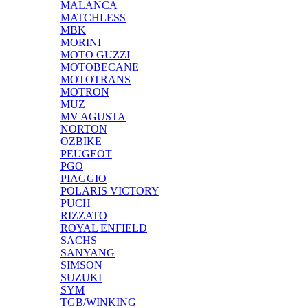
MALANCA
MATCHLESS
MBK
MORINI
MOTO GUZZI
MOTOBECANE
MOTOTRANS
MOTRON
MUZ
MV AGUSTA
NORTON
OZBIKE
PEUGEOT
PGO
PIAGGIO
POLARIS VICTORY
PUCH
RIZZATO
ROYAL ENFIELD
SACHS
SANYANG
SIMSON
SUZUKI
SYM
TGB/WINKING