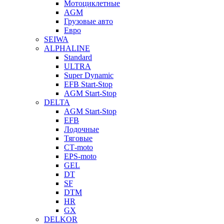
Мотоциклетные
AGM
Грузовые авто
Евро
SEIWA
ALPHALINE
Standard
ULTRA
Super Dynamic
EFB Start-Stop
AGM Start-Stop
DELTA
AGM Start-Stop
EFB
Лодочные
Тяговые
СТ-moto
EPS-moto
GEL
DT
SF
DTM
HR
GX
DELKOR