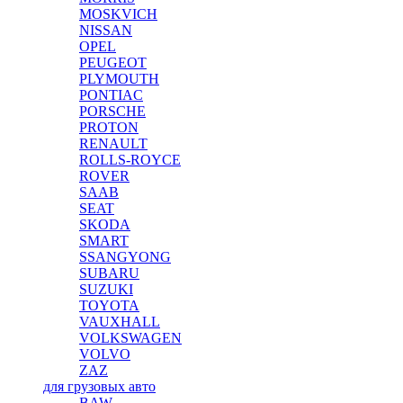
MOSKVICH
NISSAN
OPEL
PEUGEOT
PLYMOUTH
PONTIAC
PORSCHE
PROTON
RENAULT
ROLLS-ROYCE
ROVER
SAAB
SEAT
SKODA
SMART
SSANGYONG
SUBARU
SUZUKI
TOYOTA
VAUXHALL
VOLKSWAGEN
VOLVO
ZAZ
для грузовых авто
BAW