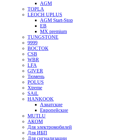
AGM
TOPLA
LEOCH UPLUS
AGM Start-Stop
EB
MX premium
TUNGSTONE
9999
ВОСТОК
CSB
WBR
LFA
GIVER
Тюмень
POLUS
Xtreme
SAiL
HANKOOK
Азиатские
Европейские
MUTLU
АКОМ
Для электромобилей
Для ИБП
Для сигнализации