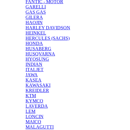
FANTIC - MOTOR
GARELLI
GAS GAS
GILERA
HAOJIN
HARLEY DAVIDSON
HEINKEL
HERCULES (SACHS)
HONDA
HUSABERG
HUSQVARNA
HYOSUNG
INDIAN
ITALJET
JAWA
KASEA
KAWASAKI
KREIDLER
KTM
KYMCO
LAVERDA
LEM
LONCIN
MAICO
MALAGUTTI