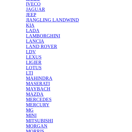
IVECO
JAGUAR
JEEP
JIANGLING LANDWIND
KIA
LADA
LAMBORGHINI
LANCIA
LAND ROVER
LDV
LEXUS
LIGIER
LOTUS
LTI
MAHINDRA
MASERATI
MAYBACH
MAZDA
MERCEDES
MERCURY
MG
MINI
MITSUBISHI
MORGAN
MORRIS