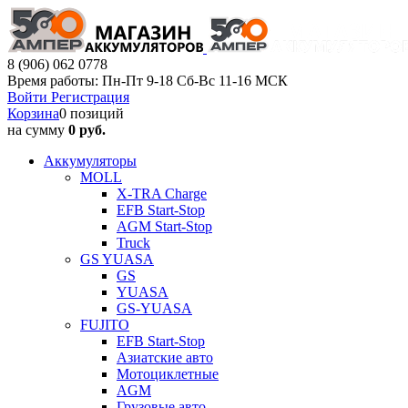
8 (906) 062 0778
Время работы: Пн-Пт 9-18 Сб-Вс 11-16 МСК
Войти
Регистрация
Корзина
0 позиций
на сумму
0 руб.
Аккумуляторы
MOLL
X-TRA Charge
EFB Start-Stop
AGM Start-Stop
Truck
GS YUASA
GS
YUASA
GS-YUASA
FUJITO
EFB Start-Stop
Азиатские авто
Мотоциклетные
AGM
Грузовые авто