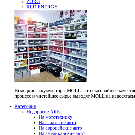
ZORG
RED ENERGY
Немецкие аккумуляторы MOLL - это высочайшее качество
процесс и чистейшее сырье выводят MOLL на недосягае
Категории
Недорогие АКБ
На мототехнику
На азиатские авто
На европейские авто
На американские авто