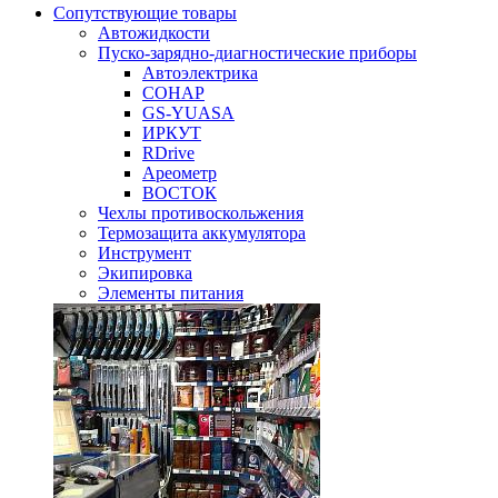
Сопутствующие товары
Автожидкости
Пуско-зарядно-диагностические приборы
Автоэлектрика
СОНАР
GS-YUASA
ИРКУТ
RDrive
Ареометр
ВОСТОК
Чехлы противоскольжения
Термозащита аккумулятора
Инструмент
Экипировка
Элементы питания