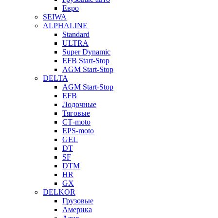
Евро
SEIWA
ALPHALINE
Standard
ULTRA
Super Dynamic
EFB Start-Stop
AGM Start-Stop
DELTA
AGM Start-Stop
EFB
Лодочные
Тяговые
СТ-moto
EPS-moto
GEL
DT
SF
DTM
HR
GX
DELKOR
Грузовые
Америка