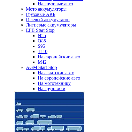
На грузовые авто
Мото аккумуляторы
Грузовые АКБ
Гелевый аккумулятор
Литиевые аккумуляторы
EFB Start-Stop
N55
Q85
S95
T110
На европейские авто
M42
AGM Start-Stop
На азиатские авто
На европейские авто
На мототехнику
На грузовики