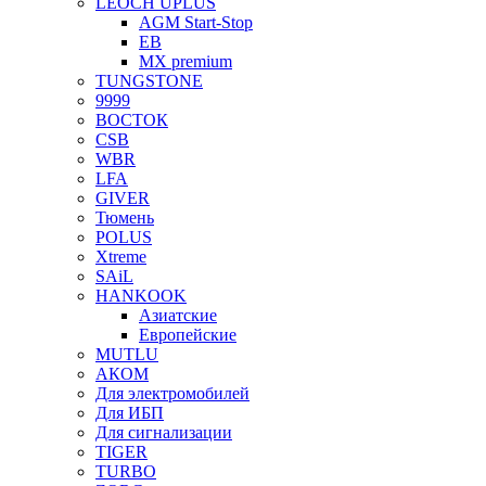
LEOCH UPLUS
AGM Start-Stop
EB
MX premium
TUNGSTONE
9999
ВОСТОК
CSB
WBR
LFA
GIVER
Тюмень
POLUS
Xtreme
SAiL
HANKOOK
Азиатские
Европейские
MUTLU
АКОМ
Для электромобилей
Для ИБП
Для сигнализации
TIGER
TURBO