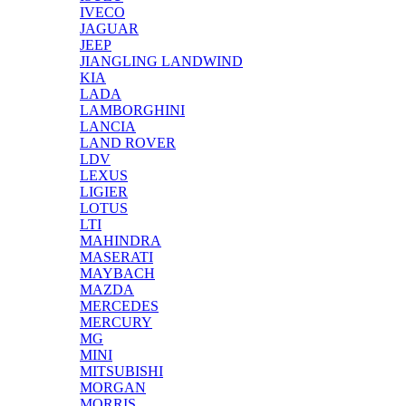
IVECO
JAGUAR
JEEP
JIANGLING LANDWIND
KIA
LADA
LAMBORGHINI
LANCIA
LAND ROVER
LDV
LEXUS
LIGIER
LOTUS
LTI
MAHINDRA
MASERATI
MAYBACH
MAZDA
MERCEDES
MERCURY
MG
MINI
MITSUBISHI
MORGAN
MORRIS