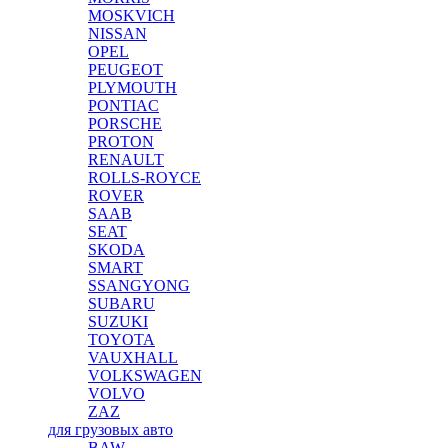
MOSKVICH
NISSAN
OPEL
PEUGEOT
PLYMOUTH
PONTIAC
PORSCHE
PROTON
RENAULT
ROLLS-ROYCE
ROVER
SAAB
SEAT
SKODA
SMART
SSANGYONG
SUBARU
SUZUKI
TOYOTA
VAUXHALL
VOLKSWAGEN
VOLVO
ZAZ
для грузовых авто
BAW