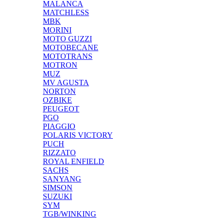
MALANCA
MATCHLESS
MBK
MORINI
MOTO GUZZI
MOTOBECANE
MOTOTRANS
MOTRON
MUZ
MV AGUSTA
NORTON
OZBIKE
PEUGEOT
PGO
PIAGGIO
POLARIS VICTORY
PUCH
RIZZATO
ROYAL ENFIELD
SACHS
SANYANG
SIMSON
SUZUKI
SYM
TGB/WINKING