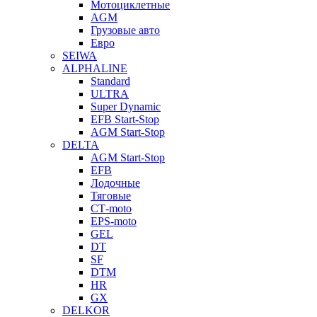
Мотоциклетные
AGM
Грузовые авто
Евро
SEIWA
ALPHALINE
Standard
ULTRA
Super Dynamic
EFB Start-Stop
AGM Start-Stop
DELTA
AGM Start-Stop
EFB
Лодочные
Тяговые
СТ-moto
EPS-moto
GEL
DT
SF
DTM
HR
GX
DELKOR