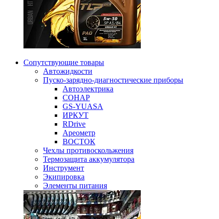
Сопутствующие товары
Автожидкости
Пуско-зарядно-диагностические приборы
Автоэлектрика
СОНАР
GS-YUASA
ИРКУТ
RDrive
Ареометр
ВОСТОК
Чехлы противоскольжения
Термозащита аккумулятора
Инструмент
Экипировка
Элементы питания