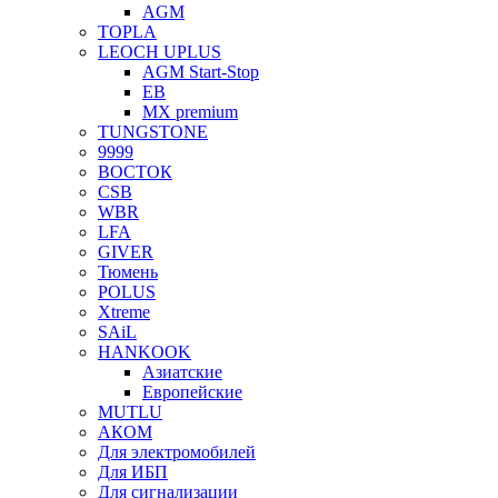
AGM
TOPLA
LEOCH UPLUS
AGM Start-Stop
EB
MX premium
TUNGSTONE
9999
ВОСТОК
CSB
WBR
LFA
GIVER
Тюмень
POLUS
Xtreme
SAiL
HANKOOK
Азиатские
Европейские
MUTLU
АКОМ
Для электромобилей
Для ИБП
Для сигнализации