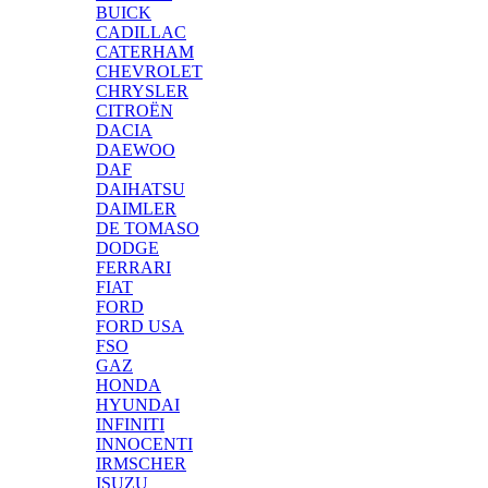
BUICK
CADILLAC
CATERHAM
CHEVROLET
CHRYSLER
CITROËN
DACIA
DAEWOO
DAF
DAIHATSU
DAIMLER
DE TOMASO
DODGE
FERRARI
FIAT
FORD
FORD USA
FSO
GAZ
HONDA
HYUNDAI
INFINITI
INNOCENTI
IRMSCHER
ISUZU