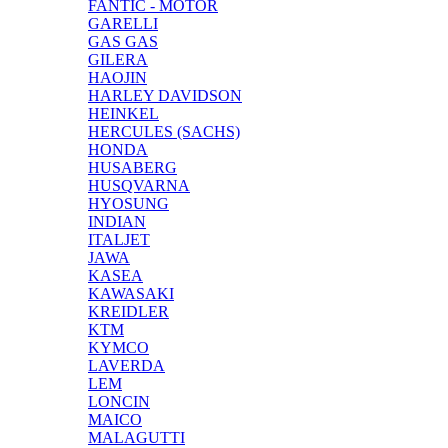
FANTIC - MOTOR
GARELLI
GAS GAS
GILERA
HAOJIN
HARLEY DAVIDSON
HEINKEL
HERCULES (SACHS)
HONDA
HUSABERG
HUSQVARNA
HYOSUNG
INDIAN
ITALJET
JAWA
KASEA
KAWASAKI
KREIDLER
KTM
KYMCO
LAVERDA
LEM
LONCIN
MAICO
MALAGUTTI