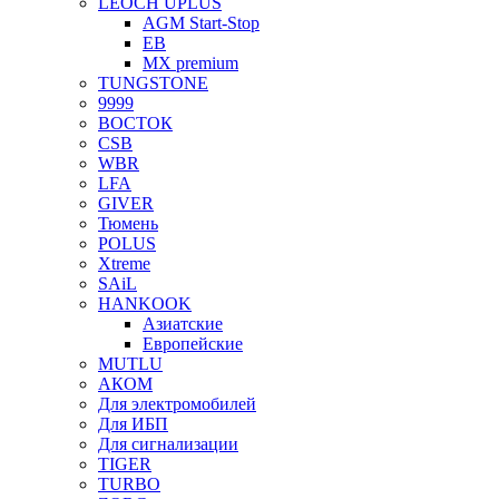
LEOCH UPLUS
AGM Start-Stop
EB
MX premium
TUNGSTONE
9999
ВОСТОК
CSB
WBR
LFA
GIVER
Тюмень
POLUS
Xtreme
SAiL
HANKOOK
Азиатские
Европейские
MUTLU
АКОМ
Для электромобилей
Для ИБП
Для сигнализации
TIGER
TURBO