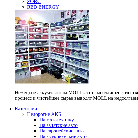
ZORG
RED ENERGY
Немецкие аккумуляторы MOLL - это высочайшее качество
процесс и чистейшее сырье выводят MOLL на недосягае
Категории
Недорогие АКБ
На мототехнику
На азиатские авто
На европейские авто
На американские авто