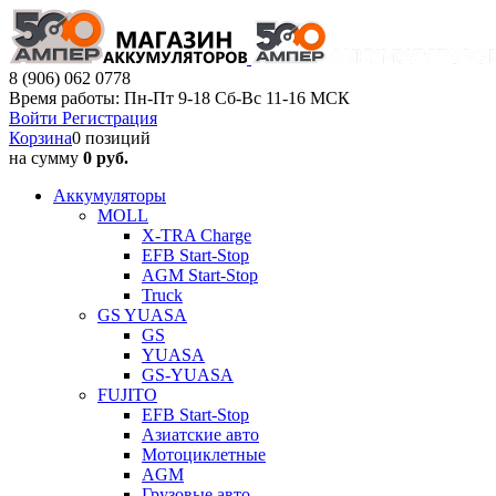
8 (906) 062 0778
Время работы: Пн-Пт 9-18 Сб-Вс 11-16 МСК
Войти
Регистрация
Корзина
0 позиций
на сумму
0 руб.
Аккумуляторы
MOLL
X-TRA Charge
EFB Start-Stop
AGM Start-Stop
Truck
GS YUASA
GS
YUASA
GS-YUASA
FUJITO
EFB Start-Stop
Азиатские авто
Мотоциклетные
AGM
Грузовые авто