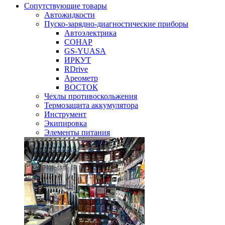
Сопутствующие товары
Автожидкости
Пуско-зарядно-диагностические приборы
Автоэлектрика
СОНАР
GS-YUASA
ИРКУТ
RDrive
Ареометр
ВОСТОК
Чехлы противоскольжения
Термозащита аккумулятора
Инструмент
Экипировка
Элементы питания