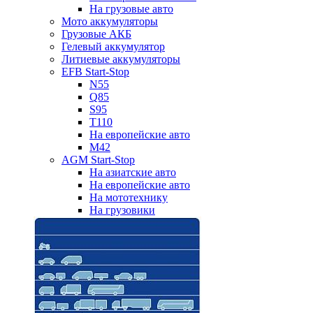
На грузовые авто
Мото аккумуляторы
Грузовые АКБ
Гелевый аккумулятор
Литиевые аккумуляторы
EFB Start-Stop
N55
Q85
S95
T110
На европейские авто
M42
AGM Start-Stop
На азиатские авто
На европейские авто
На мототехнику
На грузовики