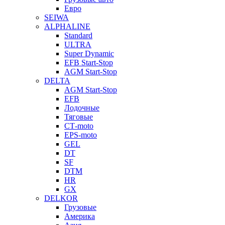
Евро
SEIWA
ALPHALINE
Standard
ULTRA
Super Dynamic
EFB Start-Stop
AGM Start-Stop
DELTA
AGM Start-Stop
EFB
Лодочные
Тяговые
СТ-moto
EPS-moto
GEL
DT
SF
DTM
HR
GX
DELKOR
Грузовые
Америка