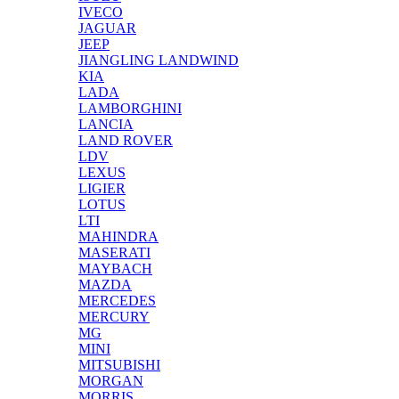
IVECO
JAGUAR
JEEP
JIANGLING LANDWIND
KIA
LADA
LAMBORGHINI
LANCIA
LAND ROVER
LDV
LEXUS
LIGIER
LOTUS
LTI
MAHINDRA
MASERATI
MAYBACH
MAZDA
MERCEDES
MERCURY
MG
MINI
MITSUBISHI
MORGAN
MORRIS