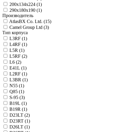
200х134х224 (
1
)
290х180х190 (
1
)
Производитель
AtlasBX Co. Ltd. (
15
)
Camel Group Ltd (
3
)
Тип корпуса
L3RF (
1
)
L4RF (
1
)
L5R (
1
)
L5RF (
2
)
L6 (
2
)
E41L (
1
)
L2RF (
1
)
L3BR (
1
)
N55 (
1
)
Q85 (
1
)
S-95 (
3
)
B19L (
1
)
B19R (
1
)
D23LT (
2
)
D23RT (
1
)
D26LT (
1
)