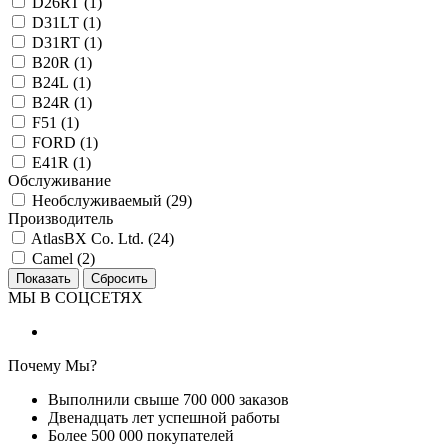
D26RT (
1
)
D31LT (
1
)
D31RT (
1
)
B20R (
1
)
B24L (
1
)
B24R (
1
)
F51 (
1
)
FORD (
1
)
E41R (
1
)
Обслуживание
Необслуживаемый (
29
)
Производитель
AtlasBX Co. Ltd. (
24
)
Camel (
2
)
МЫ В СОЦСЕТЯХ
Почему Мы?
Выполнили свыше 700 000 заказов
Двенадцать лет успешной работы
Более 500 000 покупателей