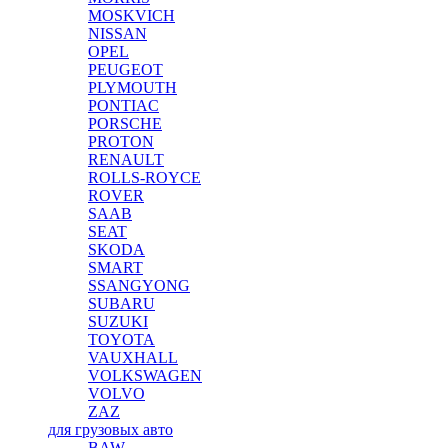
MOSKVICH
NISSAN
OPEL
PEUGEOT
PLYMOUTH
PONTIAC
PORSCHE
PROTON
RENAULT
ROLLS-ROYCE
ROVER
SAAB
SEAT
SKODA
SMART
SSANGYONG
SUBARU
SUZUKI
TOYOTA
VAUXHALL
VOLKSWAGEN
VOLVO
ZAZ
для грузовых авто
BAW