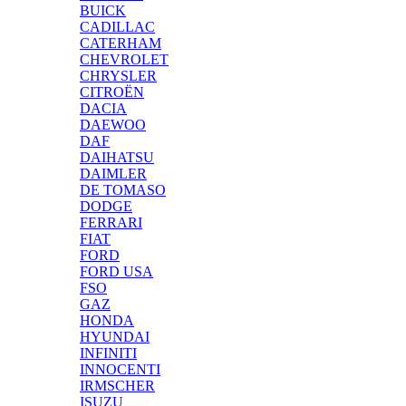
BUICK
CADILLAC
CATERHAM
CHEVROLET
CHRYSLER
CITROËN
DACIA
DAEWOO
DAF
DAIHATSU
DAIMLER
DE TOMASO
DODGE
FERRARI
FIAT
FORD
FORD USA
FSO
GAZ
HONDA
HYUNDAI
INFINITI
INNOCENTI
IRMSCHER
ISUZU