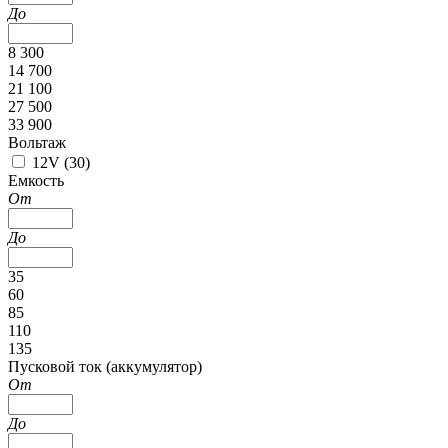
До
8 300
14 700
21 100
27 500
33 900
Вольтаж
12V (
30
)
Емкость
От
До
35
60
85
110
135
Пусковой ток (аккумулятор)
От
До