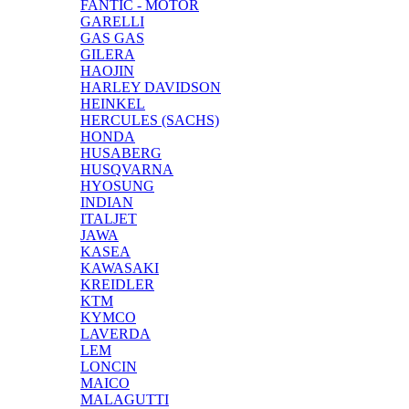
FANTIC - MOTOR
GARELLI
GAS GAS
GILERA
HAOJIN
HARLEY DAVIDSON
HEINKEL
HERCULES (SACHS)
HONDA
HUSABERG
HUSQVARNA
HYOSUNG
INDIAN
ITALJET
JAWA
KASEA
KAWASAKI
KREIDLER
KTM
KYMCO
LAVERDA
LEM
LONCIN
MAICO
MALAGUTTI