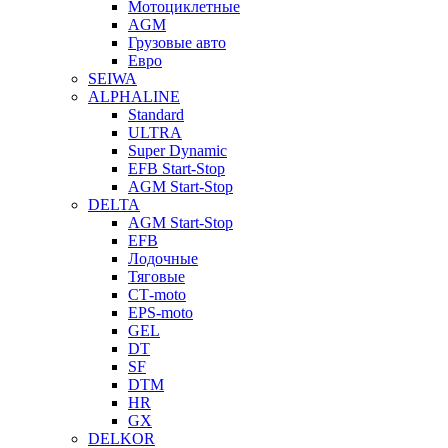
Мотоциклетные
AGM
Грузовые авто
Евро
SEIWA
ALPHALINE
Standard
ULTRA
Super Dynamic
EFB Start-Stop
AGM Start-Stop
DELTA
AGM Start-Stop
EFB
Лодочные
Тяговые
СТ-moto
EPS-moto
GEL
DT
SF
DTM
HR
GX
DELKOR