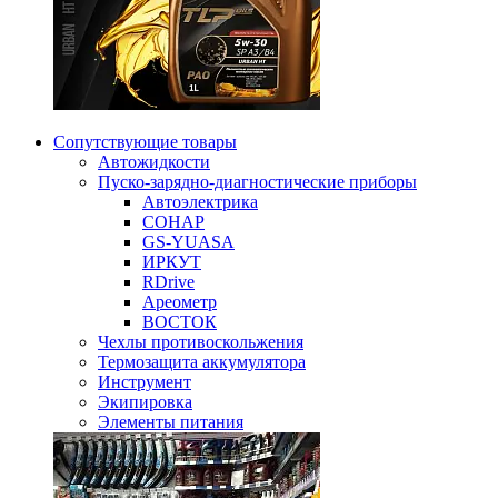
Сопутствующие товары
Автожидкости
Пуско-зарядно-диагностические приборы
Автоэлектрика
СОНАР
GS-YUASA
ИРКУТ
RDrive
Ареометр
ВОСТОК
Чехлы противоскольжения
Термозащита аккумулятора
Инструмент
Экипировка
Элементы питания