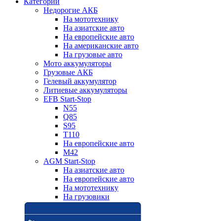
Категории
Недорогие АКБ
На мототехнику
На азиатские авто
На европейские авто
На американские авто
На грузовые авто
Мото аккумуляторы
Грузовые АКБ
Гелевый аккумулятор
Литиевые аккумуляторы
EFB Start-Stop
N55
Q85
S95
T110
На европейские авто
M42
AGM Start-Stop
На азиатские авто
На европейские авто
На мототехнику
На грузовики