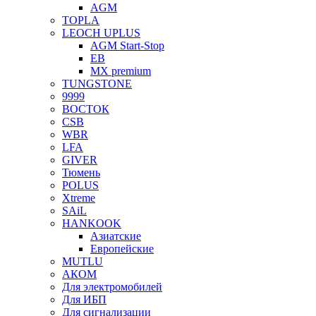
AGM
TOPLA
LEOCH UPLUS
AGM Start-Stop
EB
MX premium
TUNGSTONE
9999
ВОСТОК
CSB
WBR
LFA
GIVER
Тюмень
POLUS
Xtreme
SAiL
HANKOOK
Азиатские
Европейские
MUTLU
АКОМ
Для электромобилей
Для ИБП
Для сигнализации