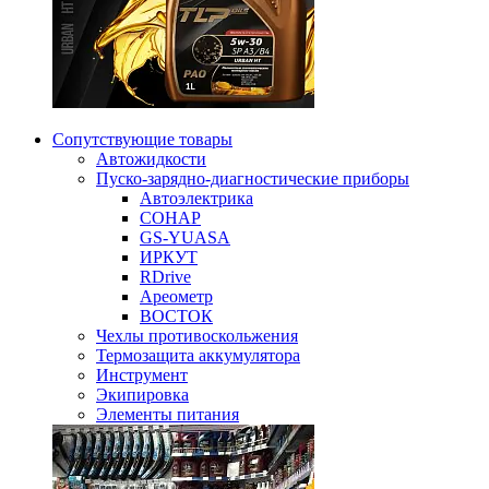
Сопутствующие товары
Автожидкости
Пуско-зарядно-диагностические приборы
Автоэлектрика
СОНАР
GS-YUASA
ИРКУТ
RDrive
Ареометр
ВОСТОК
Чехлы противоскольжения
Термозащита аккумулятора
Инструмент
Экипировка
Элементы питания