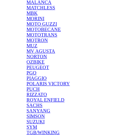
MALANCA
MATCHLESS
MBK
MORINI
MOTO GUZZI
MOTOBECANE
MOTOTRANS
MOTRON
MUZ
MV AGUSTA
NORTON
OZBIKE
PEUGEOT
PGO
PIAGGIO
POLARIS VICTORY
PUCH
RIZZATO
ROYAL ENFIELD
SACHS
SANYANG
SIMSON
SUZUKI
SYM
TGB/WINKING