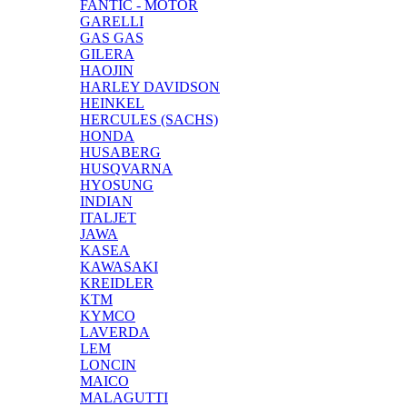
FANTIC - MOTOR
GARELLI
GAS GAS
GILERA
HAOJIN
HARLEY DAVIDSON
HEINKEL
HERCULES (SACHS)
HONDA
HUSABERG
HUSQVARNA
HYOSUNG
INDIAN
ITALJET
JAWA
KASEA
KAWASAKI
KREIDLER
KTM
KYMCO
LAVERDA
LEM
LONCIN
MAICO
MALAGUTTI