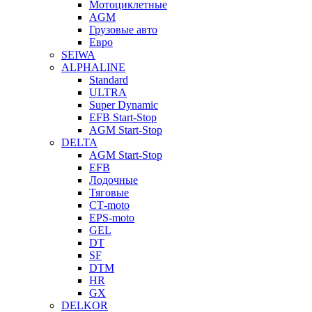
Мотоциклетные
AGM
Грузовые авто
Евро
SEIWA
ALPHALINE
Standard
ULTRA
Super Dynamic
EFB Start-Stop
AGM Start-Stop
DELTA
AGM Start-Stop
EFB
Лодочные
Тяговые
СТ-moto
EPS-moto
GEL
DT
SF
DTM
HR
GX
DELKOR