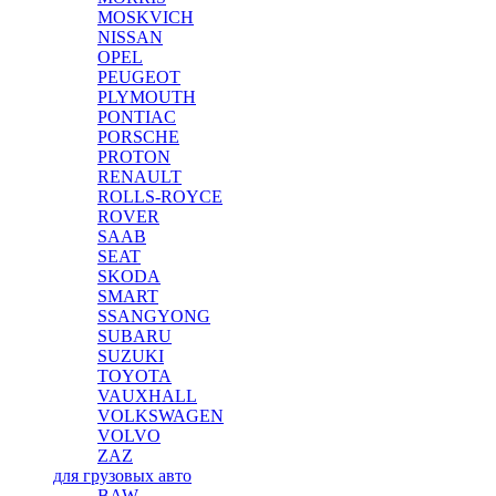
MOSKVICH
NISSAN
OPEL
PEUGEOT
PLYMOUTH
PONTIAC
PORSCHE
PROTON
RENAULT
ROLLS-ROYCE
ROVER
SAAB
SEAT
SKODA
SMART
SSANGYONG
SUBARU
SUZUKI
TOYOTA
VAUXHALL
VOLKSWAGEN
VOLVO
ZAZ
для грузовых авто
BAW