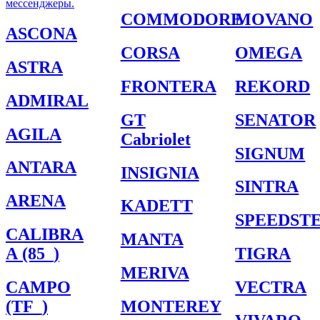
мессенджеры.
COMMODORE
MOVANO
ASCONA
CORSA
OMEGA
ASTRA
FRONTERA
REKORD
ADMIRAL
GT
SENATOR
AGILA
Cabriolet
SIGNUM
ANTARA
INSIGNIA
SINTRA
ARENA
KADETT
SPEEDST
CALIBRA
MANTA
A (85_)
TIGRA
MERIVA
CAMPO
VECTRA
(TF_)
MONTEREY