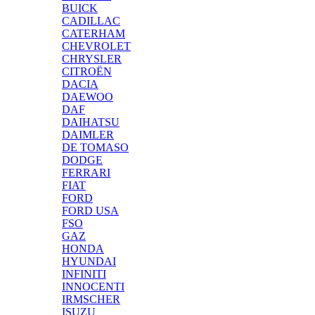
BUICK
CADILLAC
CATERHAM
CHEVROLET
CHRYSLER
CITROËN
DACIA
DAEWOO
DAF
DAIHATSU
DAIMLER
DE TOMASO
DODGE
FERRARI
FIAT
FORD
FORD USA
FSO
GAZ
HONDA
HYUNDAI
INFINITI
INNOCENTI
IRMSCHER
ISUZU