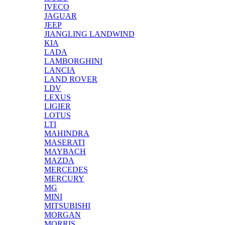
IVECO
JAGUAR
JEEP
JIANGLING LANDWIND
KIA
LADA
LAMBORGHINI
LANCIA
LAND ROVER
LDV
LEXUS
LIGIER
LOTUS
LTI
MAHINDRA
MASERATI
MAYBACH
MAZDA
MERCEDES
MERCURY
MG
MINI
MITSUBISHI
MORGAN
MORRIS