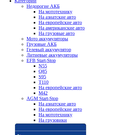
Категории
Недорогие АКБ
На мототехнику
На азиатские авто
На европейские авто
На американские авто
На грузовые авто
Мото аккумуляторы
Грузовые АКБ
Гелевый аккумулятор
Литиевые аккумуляторы
EFB Start-Stop
N55
Q85
S95
T110
На европейские авто
M42
AGM Start-Stop
На азиатские авто
На европейские авто
На мототехнику
На грузовики