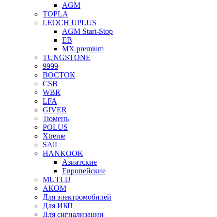
AGM
TOPLA
LEOCH UPLUS
AGM Start-Stop
EB
MX premium
TUNGSTONE
9999
ВОСТОК
CSB
WBR
LFA
GIVER
Тюмень
POLUS
Xtreme
SAiL
HANKOOK
Азиатские
Европейские
MUTLU
АКОМ
Для электромобилей
Для ИБП
Для сигнализации