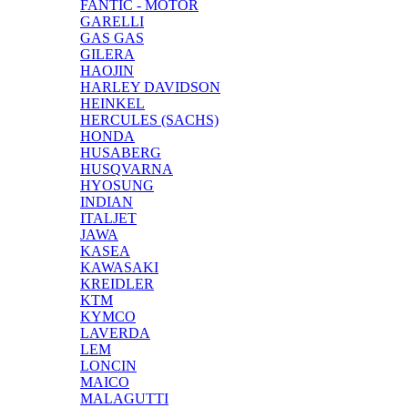
FANTIC - MOTOR
GARELLI
GAS GAS
GILERA
HAOJIN
HARLEY DAVIDSON
HEINKEL
HERCULES (SACHS)
HONDA
HUSABERG
HUSQVARNA
HYOSUNG
INDIAN
ITALJET
JAWA
KASEA
KAWASAKI
KREIDLER
KTM
KYMCO
LAVERDA
LEM
LONCIN
MAICO
MALAGUTTI