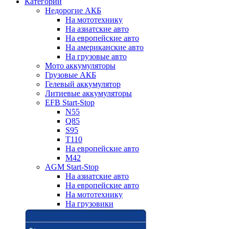
Категории
Недорогие АКБ
На мототехнику
На азиатские авто
На европейские авто
На американские авто
На грузовые авто
Мото аккумуляторы
Грузовые АКБ
Гелевый аккумулятор
Литиевые аккумуляторы
EFB Start-Stop
N55
Q85
S95
T110
На европейские авто
M42
AGM Start-Stop
На азиатские авто
На европейские авто
На мототехнику
На грузовики