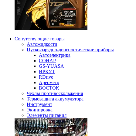
Сопутствующие товары
Автожидкости
Пуско-зарядно-диагностические приборы
Автоэлектрика
СОНАР
GS-YUASA
ИРКУТ
RDrive
Ареометр
ВОСТОК
Чехлы противоскольжения
Термозащита аккумулятора
Инструмент
Экипировка
Элементы питания