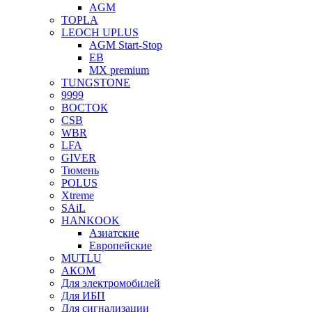
AGM
TOPLA
LEOCH UPLUS
AGM Start-Stop
EB
MX premium
TUNGSTONE
9999
ВОСТОК
CSB
WBR
LFA
GIVER
Тюмень
POLUS
Xtreme
SAiL
HANKOOK
Азиатские
Европейские
MUTLU
АКОМ
Для электромобилей
Для ИБП
Для сигнализации