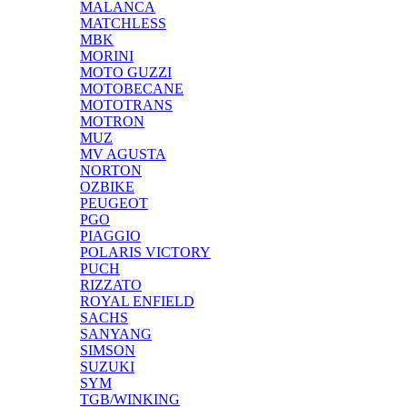
MALANCA
MATCHLESS
MBK
MORINI
MOTO GUZZI
MOTOBECANE
MOTOTRANS
MOTRON
MUZ
MV AGUSTA
NORTON
OZBIKE
PEUGEOT
PGO
PIAGGIO
POLARIS VICTORY
PUCH
RIZZATO
ROYAL ENFIELD
SACHS
SANYANG
SIMSON
SUZUKI
SYM
TGB/WINKING