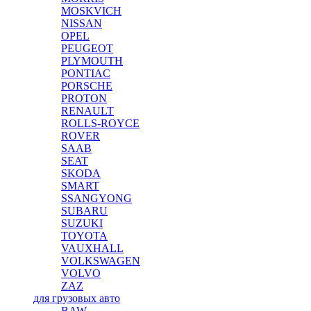
MOSKVICH
NISSAN
OPEL
PEUGEOT
PLYMOUTH
PONTIAC
PORSCHE
PROTON
RENAULT
ROLLS-ROYCE
ROVER
SAAB
SEAT
SKODA
SMART
SSANGYONG
SUBARU
SUZUKI
TOYOTA
VAUXHALL
VOLKSWAGEN
VOLVO
ZAZ
для грузовых авто
BAW