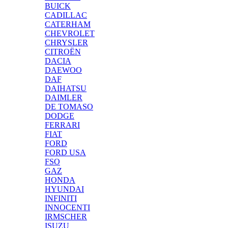
BUICK
CADILLAC
CATERHAM
CHEVROLET
CHRYSLER
CITROËN
DACIA
DAEWOO
DAF
DAIHATSU
DAIMLER
DE TOMASO
DODGE
FERRARI
FIAT
FORD
FORD USA
FSO
GAZ
HONDA
HYUNDAI
INFINITI
INNOCENTI
IRMSCHER
ISUZU