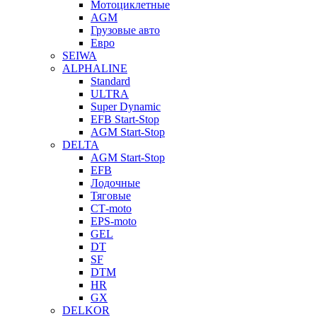
Мотоциклетные
AGM
Грузовые авто
Евро
SEIWA
ALPHALINE
Standard
ULTRA
Super Dynamic
EFB Start-Stop
AGM Start-Stop
DELTA
AGM Start-Stop
EFB
Лодочные
Тяговые
СТ-moto
EPS-moto
GEL
DT
SF
DTM
HR
GX
DELKOR