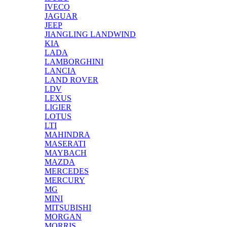
IVECO
JAGUAR
JEEP
JIANGLING LANDWIND
KIA
LADA
LAMBORGHINI
LANCIA
LAND ROVER
LDV
LEXUS
LIGIER
LOTUS
LTI
MAHINDRA
MASERATI
MAYBACH
MAZDA
MERCEDES
MERCURY
MG
MINI
MITSUBISHI
MORGAN
MORRIS