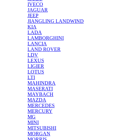
IVECO
JAGUAR
JEEP
JIANGLING LANDWIND
KIA
LADA
LAMBORGHINI
LANCIA
LAND ROVER
LDV
LEXUS
LIGIER
LOTUS
LTI
MAHINDRA
MASERATI
MAYBACH
MAZDA
MERCEDES
MERCURY
MG
MINI
MITSUBISHI
MORGAN
MORRIS