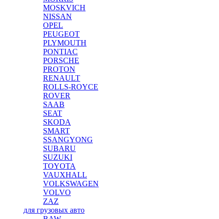
MOSKVICH
NISSAN
OPEL
PEUGEOT
PLYMOUTH
PONTIAC
PORSCHE
PROTON
RENAULT
ROLLS-ROYCE
ROVER
SAAB
SEAT
SKODA
SMART
SSANGYONG
SUBARU
SUZUKI
TOYOTA
VAUXHALL
VOLKSWAGEN
VOLVO
ZAZ
для грузовых авто
BAW