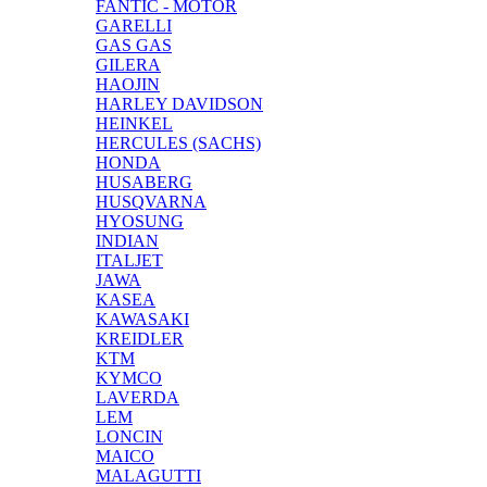
FANTIC - MOTOR
GARELLI
GAS GAS
GILERA
HAOJIN
HARLEY DAVIDSON
HEINKEL
HERCULES (SACHS)
HONDA
HUSABERG
HUSQVARNA
HYOSUNG
INDIAN
ITALJET
JAWA
KASEA
KAWASAKI
KREIDLER
KTM
KYMCO
LAVERDA
LEM
LONCIN
MAICO
MALAGUTTI