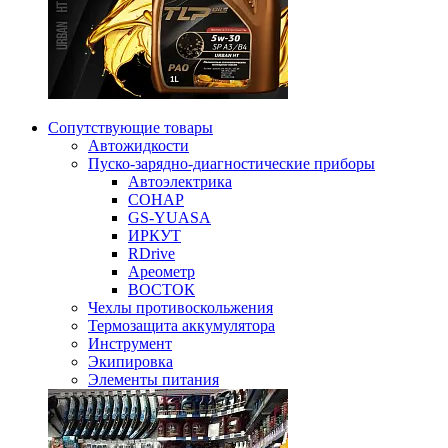
Сопутствующие товары
Автожидкости
Пуско-зарядно-диагностические приборы
Автоэлектрика
СОНАР
GS-YUASA
ИРКУТ
RDrive
Ареометр
ВОСТОК
Чехлы противоскольжения
Термозащита аккумулятора
Инструмент
Экипировка
Элементы питания