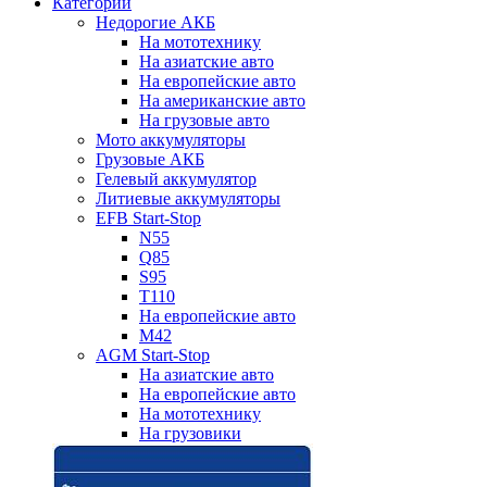
Категории
Недорогие АКБ
На мототехнику
На азиатские авто
На европейские авто
На американские авто
На грузовые авто
Мото аккумуляторы
Грузовые АКБ
Гелевый аккумулятор
Литиевые аккумуляторы
EFB Start-Stop
N55
Q85
S95
T110
На европейские авто
M42
AGM Start-Stop
На азиатские авто
На европейские авто
На мототехнику
На грузовики