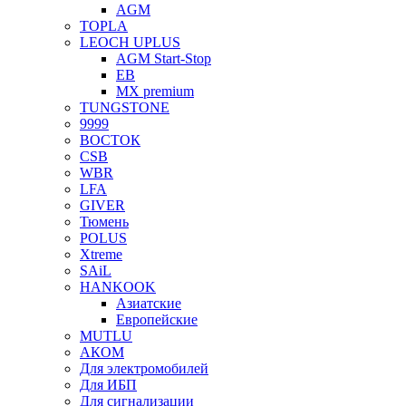
AGM
TOPLA
LEOCH UPLUS
AGM Start-Stop
EB
MX premium
TUNGSTONE
9999
ВОСТОК
CSB
WBR
LFA
GIVER
Тюмень
POLUS
Xtreme
SAiL
HANKOOK
Азиатские
Европейские
MUTLU
АКОМ
Для электромобилей
Для ИБП
Для сигнализации