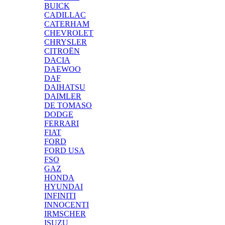
BUICK
CADILLAC
CATERHAM
CHEVROLET
CHRYSLER
CITROËN
DACIA
DAEWOO
DAF
DAIHATSU
DAIMLER
DE TOMASO
DODGE
FERRARI
FIAT
FORD
FORD USA
FSO
GAZ
HONDA
HYUNDAI
INFINITI
INNOCENTI
IRMSCHER
ISUZU