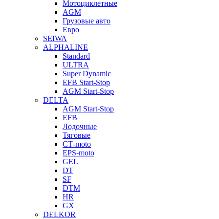
Мотоциклетные
AGM
Грузовые авто
Евро
SEIWA
ALPHALINE
Standard
ULTRA
Super Dynamic
EFB Start-Stop
AGM Start-Stop
DELTA
AGM Start-Stop
EFB
Лодочные
Тяговые
СТ-moto
EPS-moto
GEL
DT
SF
DTM
HR
GX
DELKOR