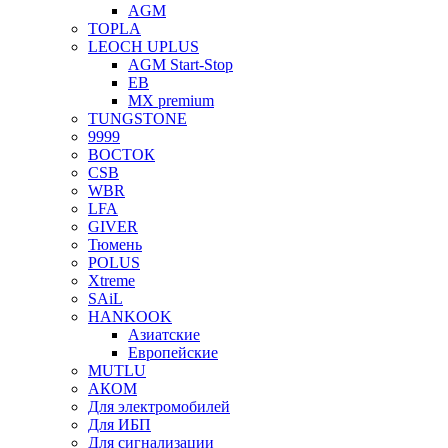
AGM
TOPLA
LEOCH UPLUS
AGM Start-Stop
EB
MX premium
TUNGSTONE
9999
ВОСТОК
CSB
WBR
LFA
GIVER
Тюмень
POLUS
Xtreme
SAiL
HANKOOK
Азиатские
Европейские
MUTLU
АКОМ
Для электромобилей
Для ИБП
Для сигнализации