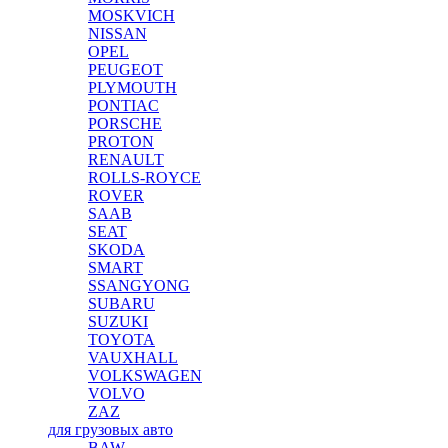
MOSKVICH
NISSAN
OPEL
PEUGEOT
PLYMOUTH
PONTIAC
PORSCHE
PROTON
RENAULT
ROLLS-ROYCE
ROVER
SAAB
SEAT
SKODA
SMART
SSANGYONG
SUBARU
SUZUKI
TOYOTA
VAUXHALL
VOLKSWAGEN
VOLVO
ZAZ
для грузовых авто
BAW