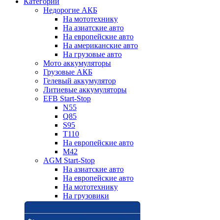
Категории
Недорогие АКБ
На мототехнику
На азиатские авто
На европейские авто
На американские авто
На грузовые авто
Мото аккумуляторы
Грузовые АКБ
Гелевый аккумулятор
Литиевые аккумуляторы
EFB Start-Stop
N55
Q85
S95
T110
На европейские авто
M42
AGM Start-Stop
На азиатские авто
На европейские авто
На мототехнику
На грузовики