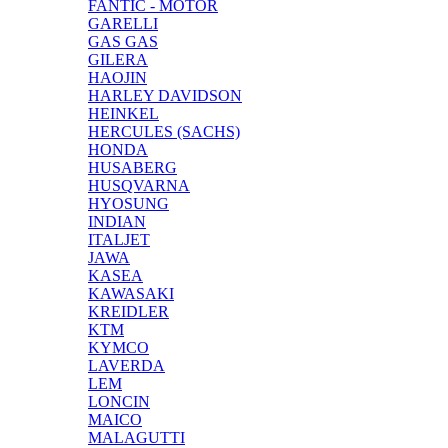
FANTIC - MOTOR
GARELLI
GAS GAS
GILERA
HAOJIN
HARLEY DAVIDSON
HEINKEL
HERCULES (SACHS)
HONDA
HUSABERG
HUSQVARNA
HYOSUNG
INDIAN
ITALJET
JAWA
KASEA
KAWASAKI
KREIDLER
KTM
KYMCO
LAVERDA
LEM
LONCIN
MAICO
MALAGUTTI