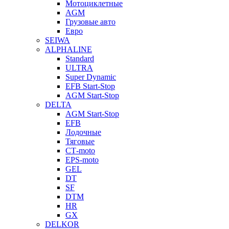
Мотоциклетные
AGM
Грузовые авто
Евро
SEIWA
ALPHALINE
Standard
ULTRA
Super Dynamic
EFB Start-Stop
AGM Start-Stop
DELTA
AGM Start-Stop
EFB
Лодочные
Тяговые
СТ-moto
EPS-moto
GEL
DT
SF
DTM
HR
GX
DELKOR