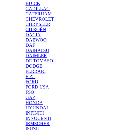
BUICK
CADILLAC
CATERHAM
CHEVROLET
CHRYSLER
CITROËN
DACIA
DAEWOO
DAF
DAIHATSU
DAIMLER
DE TOMASO
DODGE
FERRARI
FIAT
FORD
FORD USA
FSO
GAZ
HONDA
HYUNDAI
INFINITI
INNOCENTI
IRMSCHER
ISUZU