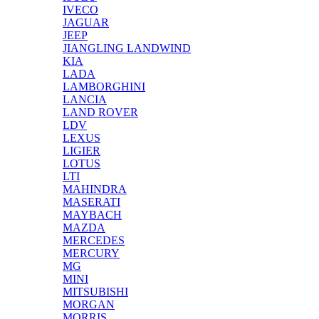
IVECO
JAGUAR
JEEP
JIANGLING LANDWIND
KIA
LADA
LAMBORGHINI
LANCIA
LAND ROVER
LDV
LEXUS
LIGIER
LOTUS
LTI
MAHINDRA
MASERATI
MAYBACH
MAZDA
MERCEDES
MERCURY
MG
MINI
MITSUBISHI
MORGAN
MORRIS