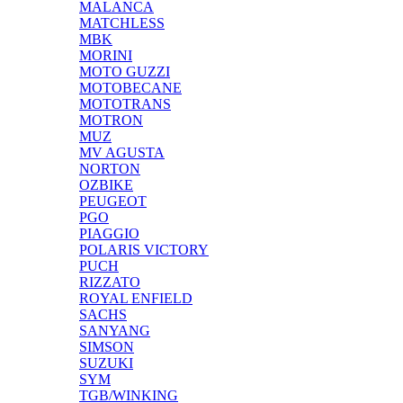
MALANCA
MATCHLESS
MBK
MORINI
MOTO GUZZI
MOTOBECANE
MOTOTRANS
MOTRON
MUZ
MV AGUSTA
NORTON
OZBIKE
PEUGEOT
PGO
PIAGGIO
POLARIS VICTORY
PUCH
RIZZATO
ROYAL ENFIELD
SACHS
SANYANG
SIMSON
SUZUKI
SYM
TGB/WINKING