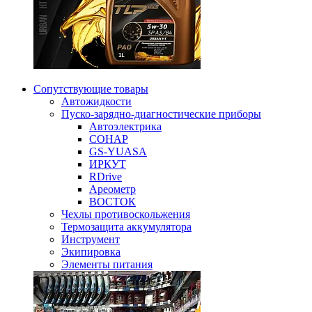
Сопутствующие товары
Автожидкости
Пуско-зарядно-диагностические приборы
Автоэлектрика
СОНАР
GS-YUASA
ИРКУТ
RDrive
Ареометр
ВОСТОК
Чехлы противоскольжения
Термозащита аккумулятора
Инструмент
Экипировка
Элементы питания