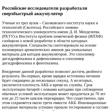
Российские исследователи разработали
сверхбыстрый аккумулятор
Ученые из трех вузов – Сколковского института науки и
технологий (Сколтеха), Российского химико-
технологического университета имени Д. И. Менделеева
(РХТУ) и Института проблем химической физики (ИПХФ)
сообщили о новой разработке в области катодных
аккумуляторов. Специалисты синтезировали на основе
полимерных ароматических аминов два уникальных
материала для катодов аккумуляторов. Это сополимер
дигидрофеназина и дифениламина и сополимер
дигидрофеназина и фенотиазина.
Внедрение данной разработки позволит достичь двойного
результата. Во-первых, время зарядки источника питания
будет сокращено до нескольких секунд. А во-вторых,
увеличится плотность АКБ и время их службы. Срок
эксплуатации батарей с новыми катодами при соблюдении
обычных условий эксплуатации может продлиться до 70 лет
или до 25 тысяч циклов перезарядки. Что существенно, при
этом сохраняется около трети емкости АКБ. Инновационные
катодные материалы успешно прошли тестирование в составе