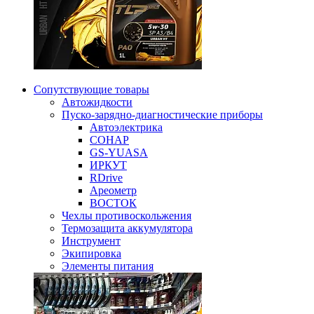
Сопутствующие товары
Автожидкости
Пуско-зарядно-диагностические приборы
Автоэлектрика
СОНАР
GS-YUASA
ИРКУТ
RDrive
Ареометр
ВОСТОК
Чехлы противоскольжения
Термозащита аккумулятора
Инструмент
Экипировка
Элементы питания