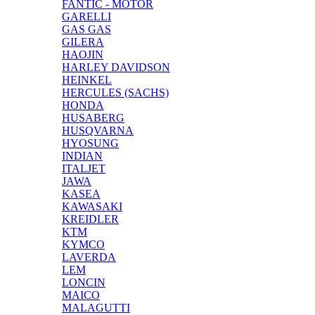
FANTIC - MOTOR
GARELLI
GAS GAS
GILERA
HAOJIN
HARLEY DAVIDSON
HEINKEL
HERCULES (SACHS)
HONDA
HUSABERG
HUSQVARNA
HYOSUNG
INDIAN
ITALJET
JAWA
KASEA
KAWASAKI
KREIDLER
KTM
KYMCO
LAVERDA
LEM
LONCIN
MAICO
MALAGUTTI