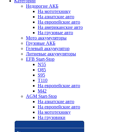
Категории
Недорогие АКБ
На мототехнику
На азиатские авто
На европейские авто
На американские авто
На грузовые авто
Мото аккумуляторы
Грузовые АКБ
Гелевый аккумулятор
Литиевые аккумуляторы
EFB Start-Stop
N55
Q85
S95
T110
На европейские авто
M42
AGM Start-Stop
На азиатские авто
На европейские авто
На мототехнику
На грузовики