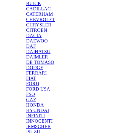
BUICK
CADILLAC
CATERHAM
CHEVROLET
CHRYSLER
CITROËN
DACIA
DAEWOO
DAF
DAIHATSU
DAIMLER
DE TOMASO
DODGE
FERRARI
FIAT
FORD
FORD USA
FSO
GAZ
HONDA
HYUNDAI
INFINITI
INNOCENTI
IRMSCHER
ISUZU