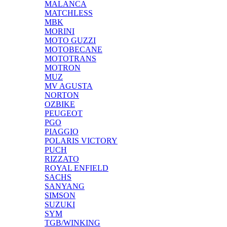
MALANCA
MATCHLESS
MBK
MORINI
MOTO GUZZI
MOTOBECANE
MOTOTRANS
MOTRON
MUZ
MV AGUSTA
NORTON
OZBIKE
PEUGEOT
PGO
PIAGGIO
POLARIS VICTORY
PUCH
RIZZATO
ROYAL ENFIELD
SACHS
SANYANG
SIMSON
SUZUKI
SYM
TGB/WINKING