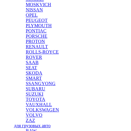
MOSKVICH
NISSAN
OPEL
PEUGEOT
PLYMOUTH
PONTIAC
PORSCHE
PROTON
RENAULT
ROLLS-ROYCE
ROVER
SAAB
SEAT
SKODA
SMART
SSANGYONG
SUBARU
SUZUKI
TOYOTA
VAUXHALL
VOLKSWAGEN
VOLVO
ZAZ
для грузовых авто
BAW