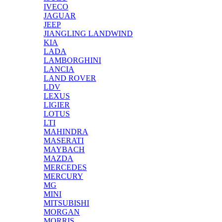
IVECO
JAGUAR
JEEP
JIANGLING LANDWIND
KIA
LADA
LAMBORGHINI
LANCIA
LAND ROVER
LDV
LEXUS
LIGIER
LOTUS
LTI
MAHINDRA
MASERATI
MAYBACH
MAZDA
MERCEDES
MERCURY
MG
MINI
MITSUBISHI
MORGAN
MORRIS