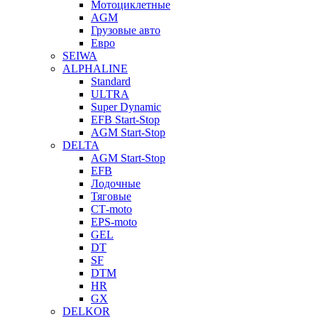
Мотоциклетные
AGM
Грузовые авто
Евро
SEIWA
ALPHALINE
Standard
ULTRA
Super Dynamic
EFB Start-Stop
AGM Start-Stop
DELTA
AGM Start-Stop
EFB
Лодочные
Тяговые
СТ-moto
EPS-moto
GEL
DT
SF
DTM
HR
GX
DELKOR