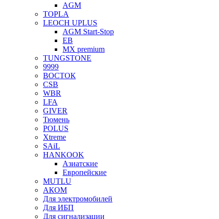
AGM
TOPLA
LEOCH UPLUS
AGM Start-Stop
EB
MX premium
TUNGSTONE
9999
ВОСТОК
CSB
WBR
LFA
GIVER
Тюмень
POLUS
Xtreme
SAiL
HANKOOK
Азиатские
Европейские
MUTLU
АКОМ
Для электромобилей
Для ИБП
Для сигнализации