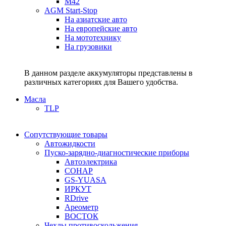
M42
AGM Start-Stop
На азиатские авто
На европейские авто
На мототехнику
На грузовики
В данном разделе аккумуляторы представлены в
различных категориях для Вашего удобства.
Масла
TLP
Сопутствующие товары
Автожидкости
Пуско-зарядно-диагностические приборы
Автоэлектрика
СОНАР
GS-YUASA
ИРКУТ
RDrive
Ареометр
ВОСТОК
Чехлы противоскольжения