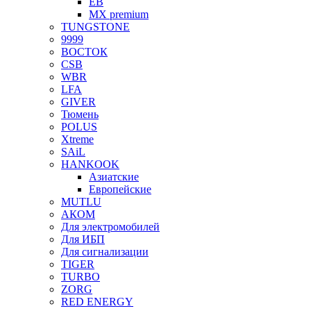
EB
MX premium
TUNGSTONE
9999
ВОСТОК
CSB
WBR
LFA
GIVER
Тюмень
POLUS
Xtreme
SAiL
HANKOOK
Азиатские
Европейские
MUTLU
АКОМ
Для электромобилей
Для ИБП
Для сигнализации
TIGER
TURBO
ZORG
RED ENERGY