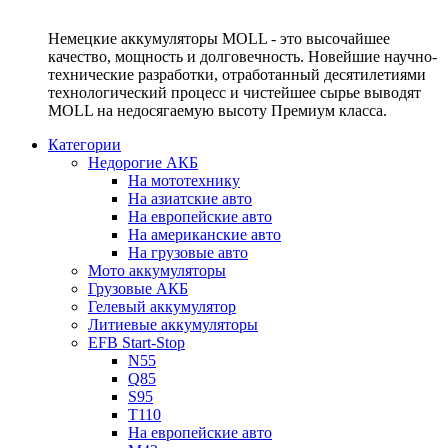
Немецкие аккумуляторы MOLL - это высочайшее
качество, мощность и долговечность. Новейшие научно-
технические разработки, отработанный десятилетиями
технологический процесс и чистейшее сырье выводят
MOLL на недосягаемую высоту Премиум класса.
Категории
Недорогие АКБ
На мототехнику
На азиатские авто
На европейские авто
На американские авто
На грузовые авто
Мото аккумуляторы
Грузовые АКБ
Гелевый аккумулятор
Литиевые аккумуляторы
EFB Start-Stop
N55
Q85
S95
T110
На европейские авто