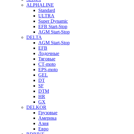
ALPHALINE
Standard
ULTRA
Super Dynamic
EFB Start-Stop
AGM Start-Stop
DELTA
AGM Start-Stop
EFB
Лодочные
Тяговые
СТ-moto
EPS-moto
GEL
DT
SF
DTM
HR
GX
DELKOR
Грузовые
Америка
Азия
Евро