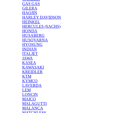
GAS GAS
GILERA
HAOJIN
HARLEY DAVIDSON
HEINKEL
HERCULES (SACHS)
HONDA
HUSABERG
HUSQVARNA
HYOSUNG
INDIAN
ITALJET
JAWA
KASEA
KAWASAKI
KREIDLER
KTM
KYMCO
LAVERDA
LEM
LONCIN
MAICO
MALAGUTTI
MALANCA
MATCHLESS