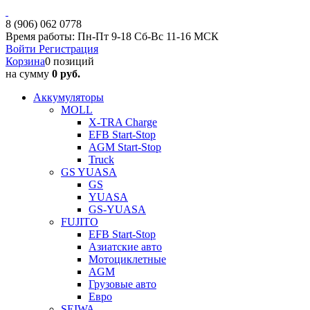
8 (906) 062 0778
Время работы: Пн-Пт 9-18 Сб-Вс 11-16 МСК
Войти
Регистрация
Корзина
0 позиций
на сумму
0 руб.
Аккумуляторы
MOLL
X-TRA Charge
EFB Start-Stop
AGM Start-Stop
Truck
GS YUASA
GS
YUASA
GS-YUASA
FUJITO
EFB Start-Stop
Азиатские авто
Мотоциклетные
AGM
Грузовые авто
Евро
SEIWA