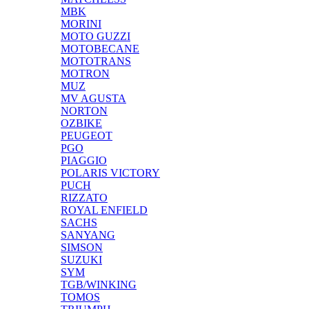
MBK
MORINI
MOTO GUZZI
MOTOBECANE
MOTOTRANS
MOTRON
MUZ
MV AGUSTA
NORTON
OZBIKE
PEUGEOT
PGO
PIAGGIO
POLARIS VICTORY
PUCH
RIZZATO
ROYAL ENFIELD
SACHS
SANYANG
SIMSON
SUZUKI
SYM
TGB/WINKING
TOMOS