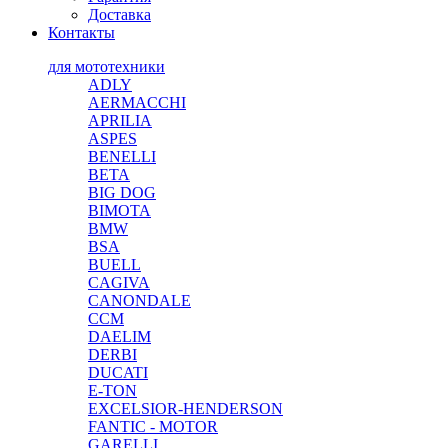
Доставка
Контакты
для мототехники
ADLY
AERMACCHI
APRILIA
ASPES
BENELLI
BETA
BIG DOG
BIMOTA
BMW
BSA
BUELL
CAGIVA
CANONDALE
CCM
DAELIM
DERBI
DUCATI
E-TON
EXCELSIOR-HENDERSON
FANTIC - MOTOR
GARELLI