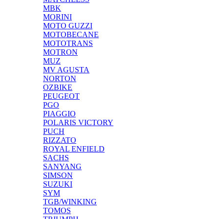
MBK
MORINI
MOTO GUZZI
MOTOBECANE
MOTOTRANS
MOTRON
MUZ
MV AGUSTA
NORTON
OZBIKE
PEUGEOT
PGO
PIAGGIO
POLARIS VICTORY
PUCH
RIZZATO
ROYAL ENFIELD
SACHS
SANYANG
SIMSON
SUZUKI
SYM
TGB/WINKING
TOMOS