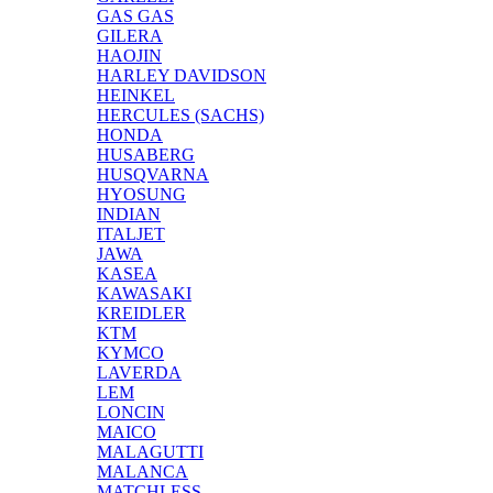
GAS GAS
GILERA
HAOJIN
HARLEY DAVIDSON
HEINKEL
HERCULES (SACHS)
HONDA
HUSABERG
HUSQVARNA
HYOSUNG
INDIAN
ITALJET
JAWA
KASEA
KAWASAKI
KREIDLER
KTM
KYMCO
LAVERDA
LEM
LONCIN
MAICO
MALAGUTTI
MALANCA
MATCHLESS