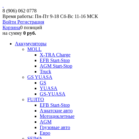
8 (906) 062 0778
Время работы: Пн-Пт 9-18 Сб-Вс 11-16 МСК
Войти
Регистрация
Корзина
0 позиций
на сумму
0 руб.
Аккумуляторы
MOLL
X-TRA Charge
EFB Start-Stop
AGM Start-Stop
Truck
GS YUASA
GS
YUASA
GS-YUASA
FUJITO
EFB Start-Stop
Азиатские авто
Мотоциклетные
AGM
Грузовые авто
Евро
SEIWA