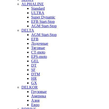
ALPHALINE
Standard
ULTRA
Super Dynamic
EFB Start-Stop
AGM Start-Stop
DELTA
AGM Start-Stop
EFB
Лодочные
Тяговые
СТ-moto
EPS-moto
GEL
DT
SF
DTM
HR
GX
DELKOR
Грузовые
Америка
Азия
Евро