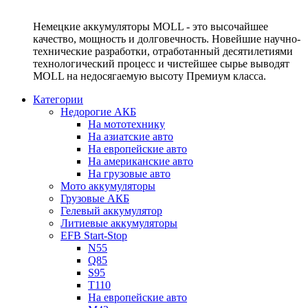
Немецкие аккумуляторы MOLL - это высочайшее
качество, мощность и долговечность. Новейшие научно-
технические разработки, отработанный десятилетиями
технологический процесс и чистейшее сырье выводят
MOLL на недосягаемую высоту Премиум класса.
Категории
Недорогие АКБ
На мототехнику
На азиатские авто
На европейские авто
На американские авто
На грузовые авто
Мото аккумуляторы
Грузовые АКБ
Гелевый аккумулятор
Литиевые аккумуляторы
EFB Start-Stop
N55
Q85
S95
T110
На европейские авто