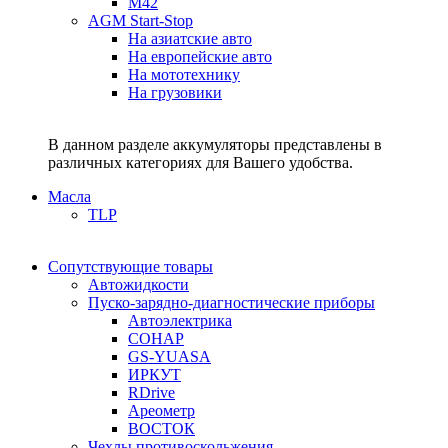
M42
AGM Start-Stop
На азиатские авто
На европейские авто
На мототехнику
На грузовики
В данном разделе аккумуляторы представлены в
различных категориях для Вашего удобства.
Масла
TLP
Сопутствующие товары
Автожидкости
Пуско-зарядно-диагностические приборы
Автоэлектрика
СОНАР
GS-YUASA
ИРКУТ
RDrive
Ареометр
ВОСТОК
Чехлы противоскольжения