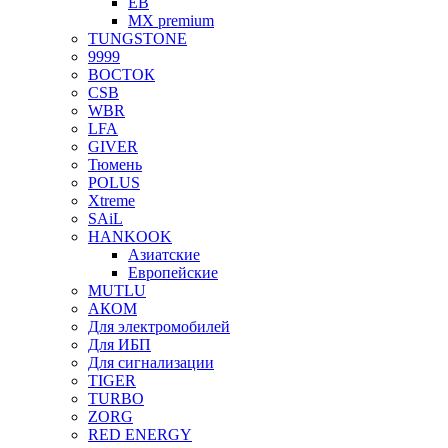
EB
MX premium
TUNGSTONE
9999
ВОСТОК
CSB
WBR
LFA
GIVER
Тюмень
POLUS
Xtreme
SAiL
HANKOOK
Азиатские
Европейские
MUTLU
АКОМ
Для электромобилей
Для ИБП
Для сигнализации
TIGER
TURBO
ZORG
RED ENERGY