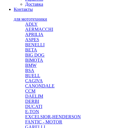
Доставка
Контакты
для мототехники
ADLY
AERMACCHI
APRILIA
ASPES
BENELLI
BETA
BIG DOG
BIMOTA
BMW
BSA
BUELL
CAGIVA
CANONDALE
CCM
DAELIM
DERBI
DUCATI
E-TON
EXCELSIOR-HENDERSON
FANTIC - MOTOR
GARELLI