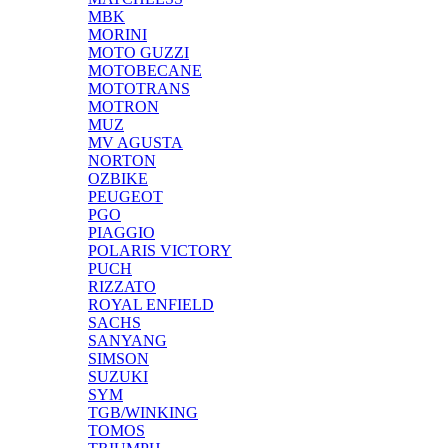
MBK
MORINI
MOTO GUZZI
MOTOBECANE
MOTOTRANS
MOTRON
MUZ
MV AGUSTA
NORTON
OZBIKE
PEUGEOT
PGO
PIAGGIO
POLARIS VICTORY
PUCH
RIZZATO
ROYAL ENFIELD
SACHS
SANYANG
SIMSON
SUZUKI
SYM
TGB/WINKING
TOMOS