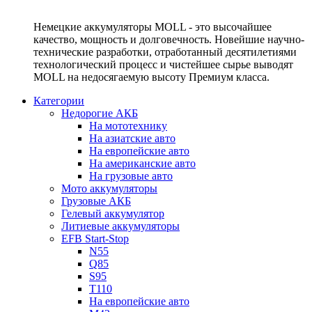
Немецкие аккумуляторы MOLL - это высочайшее
качество, мощность и долговечность. Новейшие научно-
технические разработки, отработанный десятилетиями
технологический процесс и чистейшее сырье выводят
MOLL на недосягаемую высоту Премиум класса.
Категории
Недорогие АКБ
На мототехнику
На азиатские авто
На европейские авто
На американские авто
На грузовые авто
Мото аккумуляторы
Грузовые АКБ
Гелевый аккумулятор
Литиевые аккумуляторы
EFB Start-Stop
N55
Q85
S95
T110
На европейские авто