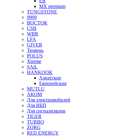
EB
MX premium
TUNGSTONE
9999
ВОСТОК
CSB
WBR
LFA
GIVER
Тюмень
POLUS
Xtreme
SAiL
HANKOOK
Азиатские
Европейские
MUTLU
АКОМ
Для электромобилей
Для ИБП
Для сигнализации
TIGER
TURBO
ZORG
RED ENERGY