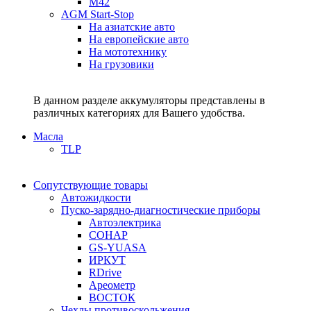
M42
AGM Start-Stop
На азиатские авто
На европейские авто
На мототехнику
На грузовики
В данном разделе аккумуляторы представлены в
различных категориях для Вашего удобства.
Масла
TLP
Сопутствующие товары
Автожидкости
Пуско-зарядно-диагностические приборы
Автоэлектрика
СОНАР
GS-YUASA
ИРКУТ
RDrive
Ареометр
ВОСТОК
Чехлы противоскольжения