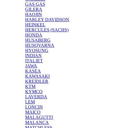
GAS GAS
GILERA
HAOJIN
HARLEY DAVIDSON
HEINKEL
HERCULES (SACHS)
HONDA
HUSABERG
HUSQVARNA
HYOSUNG
INDIAN
ITALJET
JAWA
KASEA
KAWASAKI
KREIDLER
KTM
KYMCO
LAVERDA
LEM
LONCIN
MAICO
MALAGUTTI
MALANCA
MATCHLESS