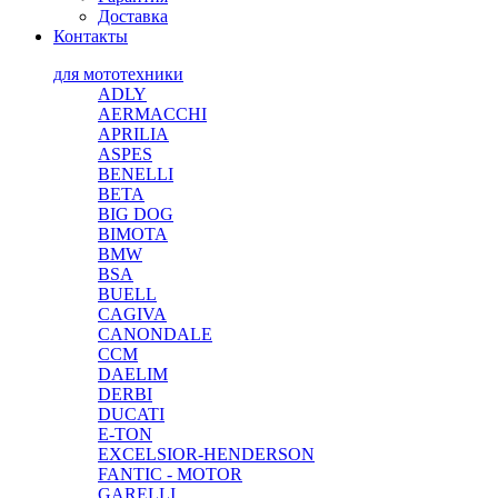
Доставка
Контакты
для мототехники
ADLY
AERMACCHI
APRILIA
ASPES
BENELLI
BETA
BIG DOG
BIMOTA
BMW
BSA
BUELL
CAGIVA
CANONDALE
CCM
DAELIM
DERBI
DUCATI
E-TON
EXCELSIOR-HENDERSON
FANTIC - MOTOR
GARELLI