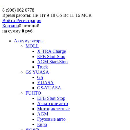
8 (906) 062 0778
Время работы: Пн-Пт 9-18 Сб-Вс 11-16 МСК
Войти
Регистрация
Корзина
0 позиций
на сумму
0 руб.
Аккумуляторы
MOLL
X-TRA Charge
EFB Start-Stop
AGM Start-Stop
Truck
GS YUASA
GS
YUASA
GS-YUASA
FUJITO
EFB Start-Stop
Азиатские авто
Мотоциклетные
AGM
Грузовые авто
Евро
SEIWA