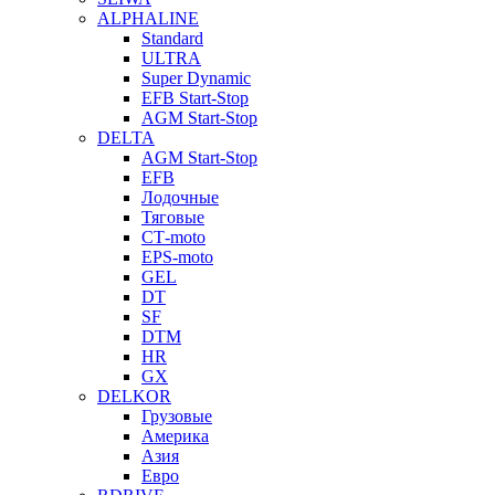
ALPHALINE
Standard
ULTRA
Super Dynamic
EFB Start-Stop
AGM Start-Stop
DELTA
AGM Start-Stop
EFB
Лодочные
Тяговые
СТ-moto
EPS-moto
GEL
DT
SF
DTM
HR
GX
DELKOR
Грузовые
Америка
Азия
Евро