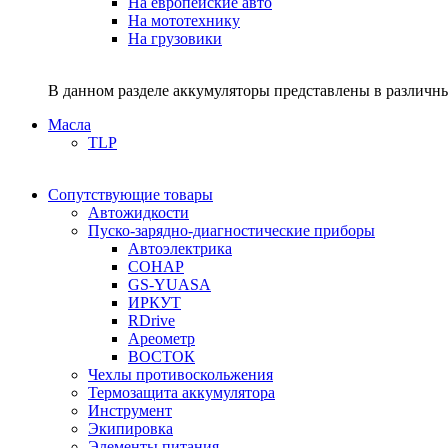
На европейские авто
На мототехнику
На грузовики
В данном разделе аккумуляторы представлены в различны
Масла
TLP
Сопутствующие товары
Автожидкости
Пуско-зарядно-диагностические приборы
Автоэлектрика
СОНАР
GS-YUASA
ИРКУТ
RDrive
Ареометр
ВОСТОК
Чехлы противоскольжения
Термозащита аккумулятора
Инструмент
Экипировка
Элементы питания