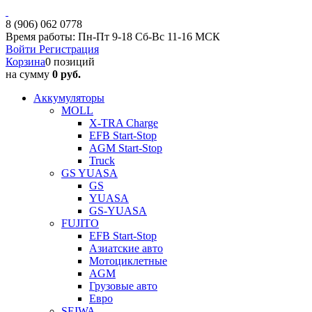
8 (906) 062 0778
Время работы: Пн-Пт 9-18 Сб-Вс 11-16 МСК
Войти
Регистрация
Корзина
0 позиций
на сумму
0 руб.
Аккумуляторы
MOLL
X-TRA Charge
EFB Start-Stop
AGM Start-Stop
Truck
GS YUASA
GS
YUASA
GS-YUASA
FUJITO
EFB Start-Stop
Азиатские авто
Мотоциклетные
AGM
Грузовые авто
Евро
SEIWA