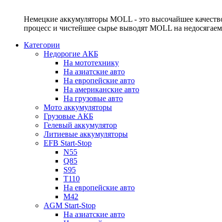
Немецкие аккумуляторы MOLL - это высочайшее качество
процесс и чистейшее сырье выводят MOLL на недосягае
Категории
Недорогие АКБ
На мототехнику
На азиатские авто
На европейские авто
На американские авто
На грузовые авто
Мото аккумуляторы
Грузовые АКБ
Гелевый аккумулятор
Литиевые аккумуляторы
EFB Start-Stop
N55
Q85
S95
T110
На европейские авто
M42
AGM Start-Stop
На азиатские авто