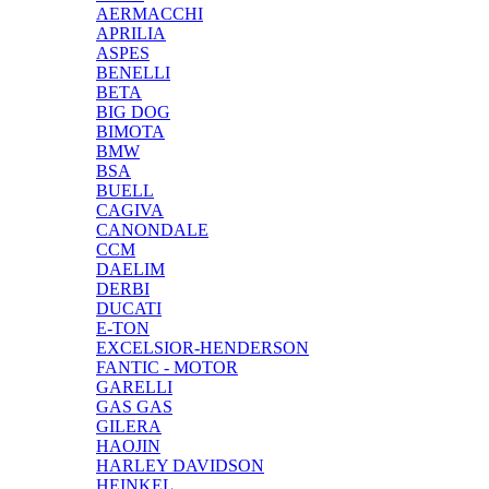
AERMACCHI
APRILIA
ASPES
BENELLI
BETA
BIG DOG
BIMOTA
BMW
BSA
BUELL
CAGIVA
CANONDALE
CCM
DAELIM
DERBI
DUCATI
E-TON
EXCELSIOR-HENDERSON
FANTIC - MOTOR
GARELLI
GAS GAS
GILERA
HAOJIN
HARLEY DAVIDSON
HEINKEL