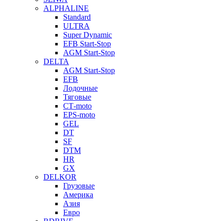
ALPHALINE
Standard
ULTRA
Super Dynamic
EFB Start-Stop
AGM Start-Stop
DELTA
AGM Start-Stop
EFB
Лодочные
Тяговые
СТ-moto
EPS-moto
GEL
DT
SF
DTM
HR
GX
DELKOR
Грузовые
Америка
Азия
Евро