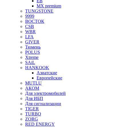
EB
MX premium
TUNGSTONE
9999
ВОСТОК
CSB
WBR
LFA
GIVER
Тюмень
POLUS
Xtreme
SAiL
HANKOOK
Азиатские
Европейские
MUTLU
АКОМ
Для электромобилей
Для ИБП
Для сигнализации
TIGER
TURBO
ZORG
RED ENERGY