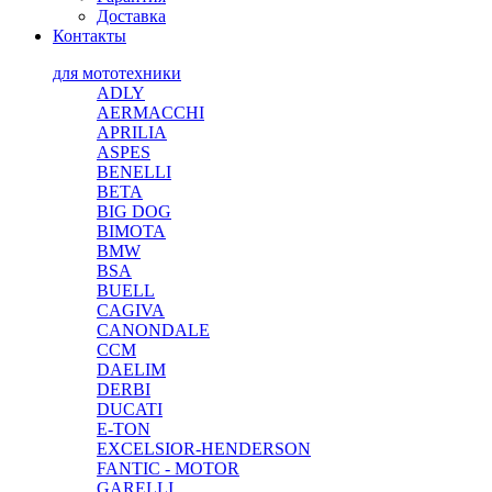
Доставка
Контакты
для мототехники
ADLY
AERMACCHI
APRILIA
ASPES
BENELLI
BETA
BIG DOG
BIMOTA
BMW
BSA
BUELL
CAGIVA
CANONDALE
CCM
DAELIM
DERBI
DUCATI
E-TON
EXCELSIOR-HENDERSON
FANTIC - MOTOR
GARELLI