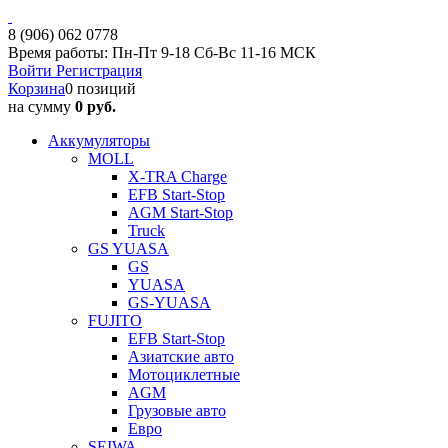
8 (906) 062 0778
Время работы: Пн-Пт 9-18 Сб-Вс 11-16 МСК
Войти
Регистрация
Корзина
0 позиций
на сумму
0 руб.
Аккумуляторы
MOLL
X-TRA Charge
EFB Start-Stop
AGM Start-Stop
Truck
GS YUASA
GS
YUASA
GS-YUASA
FUJITO
EFB Start-Stop
Азиатские авто
Мотоциклетные
AGM
Грузовые авто
Евро
SEIWA