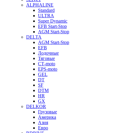
ALPHALINE
Standard
ULTRA
Super Dynamic
EFB Start-Stop
AGM Start-Stop
DELTA
AGM Start-Stop
EFB
Лодочные
Тяговые
СТ-moto
EPS-moto
GEL
DT
SF
DTM
HR
GX
DELKOR
Грузовые
Америка
Азия
Евро