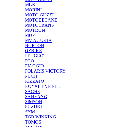
MBK
MORINI
MOTO GUZZI
MOTOBECANE
MOTOTRANS
MOTRON
MUZ
MV AGUSTA
NORTON
OZBIKE
PEUGEOT
PGO
PIAGGIO
POLARIS VICTORY
PUCH
RIZZATO
ROYAL ENFIELD
SACHS
SANYANG
SIMSON
SUZUKI
SYM
TGB/WINKING
TOMOS