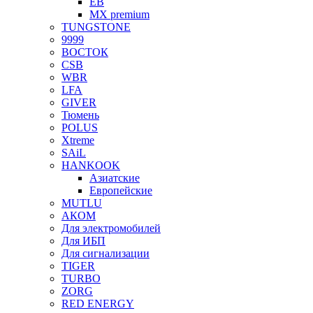
EB
MX premium
TUNGSTONE
9999
ВОСТОК
CSB
WBR
LFA
GIVER
Тюмень
POLUS
Xtreme
SAiL
HANKOOK
Азиатские
Европейские
MUTLU
АКОМ
Для электромобилей
Для ИБП
Для сигнализации
TIGER
TURBO
ZORG
RED ENERGY