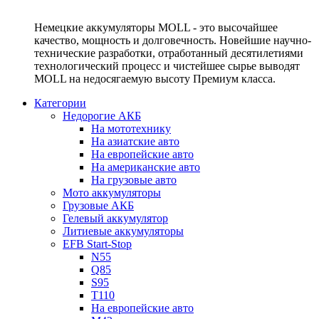
Немецкие аккумуляторы MOLL - это высочайшее
качество, мощность и долговечность. Новейшие научно-
технические разработки, отработанный десятилетиями
технологический процесс и чистейшее сырье выводят
MOLL на недосягаемую высоту Премиум класса.
Категории
Недорогие АКБ
На мототехнику
На азиатские авто
На европейские авто
На американские авто
На грузовые авто
Мото аккумуляторы
Грузовые АКБ
Гелевый аккумулятор
Литиевые аккумуляторы
EFB Start-Stop
N55
Q85
S95
T110
На европейские авто