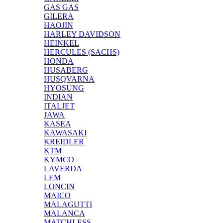
GAS GAS
GILERA
HAOJIN
HARLEY DAVIDSON
HEINKEL
HERCULES (SACHS)
HONDA
HUSABERG
HUSQVARNA
HYOSUNG
INDIAN
ITALJET
JAWA
KASEA
KAWASAKI
KREIDLER
KTM
KYMCO
LAVERDA
LEM
LONCIN
MAICO
MALAGUTTI
MALANCA
MATCHLESS