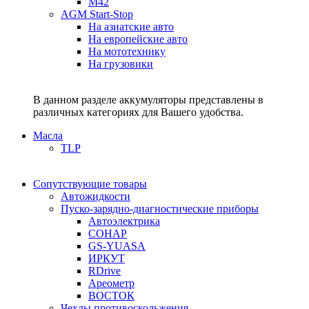
M42
AGM Start-Stop
На азиатские авто
На европейские авто
На мототехнику
На грузовики
В данном разделе аккумуляторы представлены в
различных категориях для Вашего удобства.
Масла
TLP
Сопутствующие товары
Автожидкости
Пуско-зарядно-диагностические приборы
Автоэлектрика
СОНАР
GS-YUASA
ИРКУТ
RDrive
Ареометр
ВОСТОК
Чехлы противоскольжения