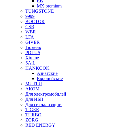
EB
MX premium
TUNGSTONE
9999
ВОСТОК
CSB
WBR
LFA
GIVER
Тюмень
POLUS
Xtreme
SAiL
HANKOOK
Азиатские
Европейские
MUTLU
АКОМ
Для электромобилей
Для ИБП
Для сигнализации
TIGER
TURBO
ZORG
RED ENERGY