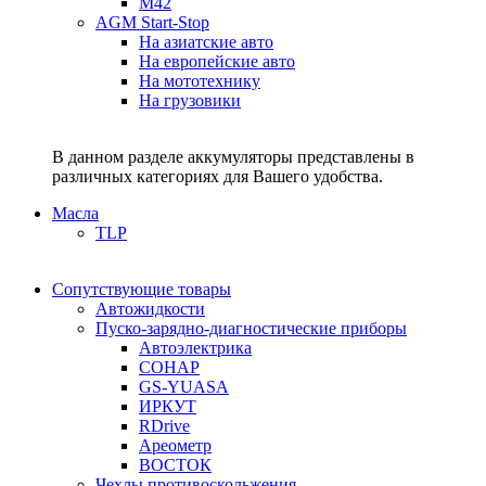
M42
AGM Start-Stop
На азиатские авто
На европейские авто
На мототехнику
На грузовики
В данном разделе аккумуляторы представлены в
различных категориях для Вашего удобства.
Масла
TLP
Сопутствующие товары
Автожидкости
Пуско-зарядно-диагностические приборы
Автоэлектрика
СОНАР
GS-YUASA
ИРКУТ
RDrive
Ареометр
ВОСТОК
Чехлы противоскольжения