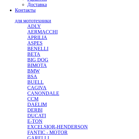
Доставка
Контакты
для мототехники
ADLY
AERMACCHI
APRILIA
ASPES
BENELLI
BETA
BIG DOG
BIMOTA
BMW
BSA
BUELL
CAGIVA
CANONDALE
CCM
DAELIM
DERBI
DUCATI
E-TON
EXCELSIOR-HENDERSON
FANTIC - MOTOR
GARELLI