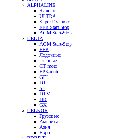
ALPHALINE
Standard
ULTRA
Super Dynamic
EFB Start-Stop
AGM Start-Stop
DELTA
AGM Start-Stop
EFB
Лодочные
Тяговые
СТ-moto
EPS-moto
GEL
DT
SF
DTM
HR
GX
DELKOR
Грузовые
Америка
Азия
Евро