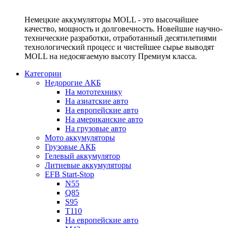
Немецкие аккумуляторы MOLL - это высочайшее
качество, мощность и долговечность. Новейшие научно-
технические разработки, отработанный десятилетиями
технологический процесс и чистейшее сырье выводят
MOLL на недосягаемую высоту Премиум класса.
Категории
Недорогие АКБ
На мототехнику
На азиатские авто
На европейские авто
На американские авто
На грузовые авто
Мото аккумуляторы
Грузовые АКБ
Гелевый аккумулятор
Литиевые аккумуляторы
EFB Start-Stop
N55
Q85
S95
T110
На европейские авто