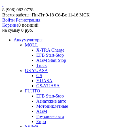
8 (906) 062 0778
Время работы: Пн-Пт 9-18 Сб-Вс 11-16 МСК
Войти
Регистрация
Корзина
0 позиций
на сумму
0 руб.
Аккумуляторы
MOLL
X-TRA Charge
EFB Start-Stop
AGM Start-Stop
Truck
GS YUASA
GS
YUASA
GS-YUASA
FUJITO
EFB Start-Stop
Азиатские авто
Мотоциклетные
AGM
Грузовые авто
Евро
SEIWA