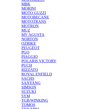
MBK
MORINI
MOTO GUZZI
MOTOBECANE
MOTOTRANS
MOTRON
MUZ
MV AGUSTA
NORTON
OZBIKE
PEUGEOT
PGO
PIAGGIO
POLARIS VICTORY
PUCH
RIZZATO
ROYAL ENFIELD
SACHS
SANYANG
SIMSON
SUZUKI
SYM
TGB/WINKING
TOMOS