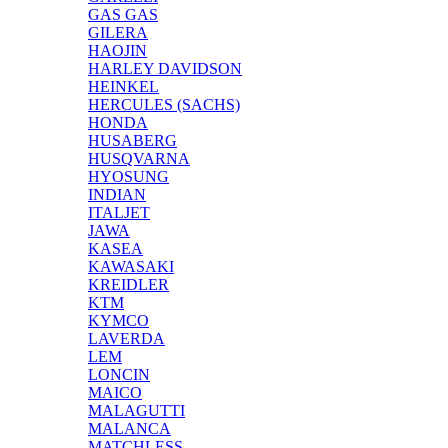
GAS GAS
GILERA
HAOJIN
HARLEY DAVIDSON
HEINKEL
HERCULES (SACHS)
HONDA
HUSABERG
HUSQVARNA
HYOSUNG
INDIAN
ITALJET
JAWA
KASEA
KAWASAKI
KREIDLER
KTM
KYMCO
LAVERDA
LEM
LONCIN
MAICO
MALAGUTTI
MALANCA
MATCHLESS