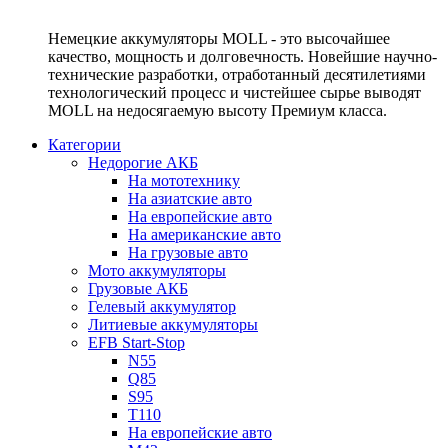
Немецкие аккумуляторы MOLL - это высочайшее
качество, мощность и долговечность. Новейшие научно-
технические разработки, отработанный десятилетиями
технологический процесс и чистейшее сырье выводят
MOLL на недосягаемую высоту Премиум класса.
Категории
Недорогие АКБ
На мототехнику
На азиатские авто
На европейские авто
На американские авто
На грузовые авто
Мото аккумуляторы
Грузовые АКБ
Гелевый аккумулятор
Литиевые аккумуляторы
EFB Start-Stop
N55
Q85
S95
T110
На европейские авто