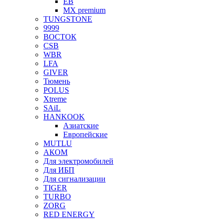
EB
MX premium
TUNGSTONE
9999
ВОСТОК
CSB
WBR
LFA
GIVER
Тюмень
POLUS
Xtreme
SAiL
HANKOOK
Азиатские
Европейские
MUTLU
АКОМ
Для электромобилей
Для ИБП
Для сигнализации
TIGER
TURBO
ZORG
RED ENERGY