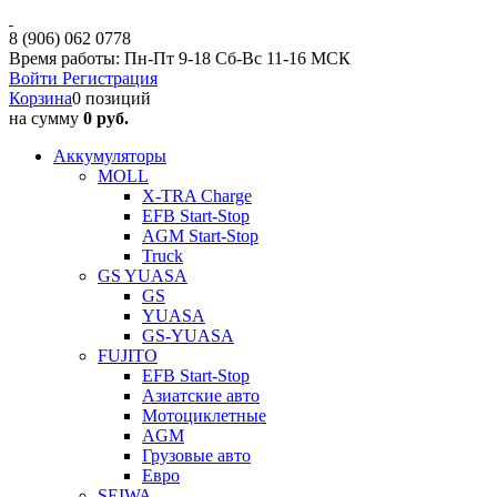
8 (906) 062 0778
Время работы: Пн-Пт 9-18 Сб-Вс 11-16 МСК
Войти
Регистрация
Корзина
0 позиций
на сумму
0 руб.
Аккумуляторы
MOLL
X-TRA Charge
EFB Start-Stop
AGM Start-Stop
Truck
GS YUASA
GS
YUASA
GS-YUASA
FUJITO
EFB Start-Stop
Азиатские авто
Мотоциклетные
AGM
Грузовые авто
Евро
SEIWA