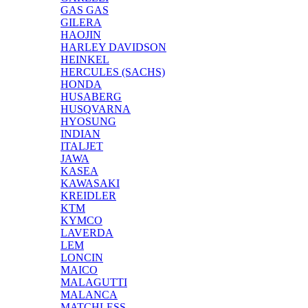
GAS GAS
GILERA
HAOJIN
HARLEY DAVIDSON
HEINKEL
HERCULES (SACHS)
HONDA
HUSABERG
HUSQVARNA
HYOSUNG
INDIAN
ITALJET
JAWA
KASEA
KAWASAKI
KREIDLER
KTM
KYMCO
LAVERDA
LEM
LONCIN
MAICO
MALAGUTTI
MALANCA
MATCHLESS