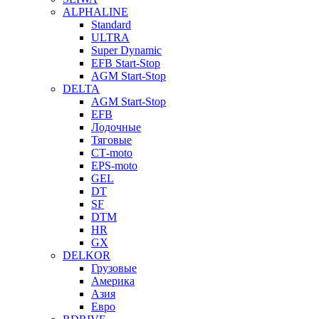
ALPHALINE
Standard
ULTRA
Super Dynamic
EFB Start-Stop
AGM Start-Stop
DELTA
AGM Start-Stop
EFB
Лодочные
Тяговые
СТ-moto
EPS-moto
GEL
DT
SF
DTM
HR
GX
DELKOR
Грузовые
Америка
Азия
Евро