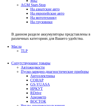
M42
AGM Start-Stop
На азиатские авто
На европейские авто
На мототехнику
На грузовики
В данном разделе аккумуляторы представлены в
различных категориях для Вашего удобства.
Масла
TLP
Сопутствующие товары
Автожидкости
Пуско-зарядно-диагностические приборы
Автоэлектрика
СОНАР
GS-YUASA
ИРКУТ
RDrive
Ареометр
ВОСТОК
Чехлы противоскольжения