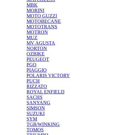
MBK
MORINI
MOTO GUZZI
MOTOBECANE
MOTOTRANS
MOTRON
MUZ
MV AGUSTA
NORTON
OZBIKE
PEUGEOT
PGO
PIAGGIO
POLARIS VICTORY
PUCH
RIZZATO
ROYAL ENFIELD
SACHS
SANYANG
SIMSON
SUZUKI
SYM
TGB/WINKING
TOMOS