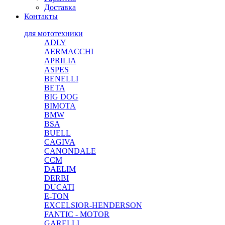
Доставка
Контакты
для мототехники
ADLY
AERMACCHI
APRILIA
ASPES
BENELLI
BETA
BIG DOG
BIMOTA
BMW
BSA
BUELL
CAGIVA
CANONDALE
CCM
DAELIM
DERBI
DUCATI
E-TON
EXCELSIOR-HENDERSON
FANTIC - MOTOR
GARELLI