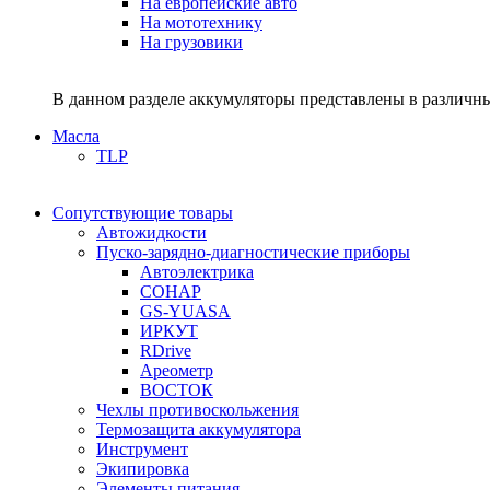
На европейские авто
На мототехнику
На грузовики
В данном разделе аккумуляторы представлены в различны
Масла
TLP
Сопутствующие товары
Автожидкости
Пуско-зарядно-диагностические приборы
Автоэлектрика
СОНАР
GS-YUASA
ИРКУТ
RDrive
Ареометр
ВОСТОК
Чехлы противоскольжения
Термозащита аккумулятора
Инструмент
Экипировка
Элементы питания