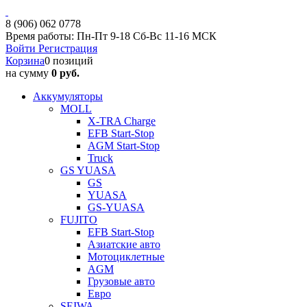
8 (906) 062 0778
Время работы: Пн-Пт 9-18 Сб-Вс 11-16 МСК
Войти
Регистрация
Корзина
0 позиций
на сумму
0 руб.
Аккумуляторы
MOLL
X-TRA Charge
EFB Start-Stop
AGM Start-Stop
Truck
GS YUASA
GS
YUASA
GS-YUASA
FUJITO
EFB Start-Stop
Азиатские авто
Мотоциклетные
AGM
Грузовые авто
Евро
SEIWA