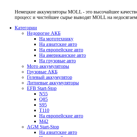
Немецкие аккумуляторы MOLL - это высочайшее качество
процесс и чистейшее сырье выводят MOLL на недосягае
Категории
Недорогие АКБ
На мототехнику
На азиатские авто
На европейские авто
На американские авто
На грузовые авто
Мото аккумуляторы
Грузовые АКБ
Гелевый аккумулятор
Литиевые аккумуляторы
EFB Start-Stop
N55
Q85
S95
T110
На европейские авто
M42
AGM Start-Stop
На азиатские авто