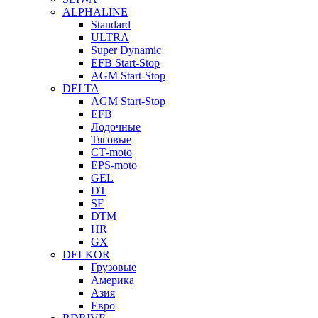
ALPHALINE
Standard
ULTRA
Super Dynamic
EFB Start-Stop
AGM Start-Stop
DELTA
AGM Start-Stop
EFB
Лодочные
Тяговые
СТ-moto
EPS-moto
GEL
DT
SF
DTM
HR
GX
DELKOR
Грузовые
Америка
Азия
Евро