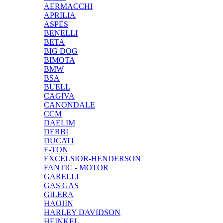
AERMACCHI
APRILIA
ASPES
BENELLI
BETA
BIG DOG
BIMOTA
BMW
BSA
BUELL
CAGIVA
CANONDALE
CCM
DAELIM
DERBI
DUCATI
E-TON
EXCELSIOR-HENDERSON
FANTIC - MOTOR
GARELLI
GAS GAS
GILERA
HAOJIN
HARLEY DAVIDSON
HEINKEL