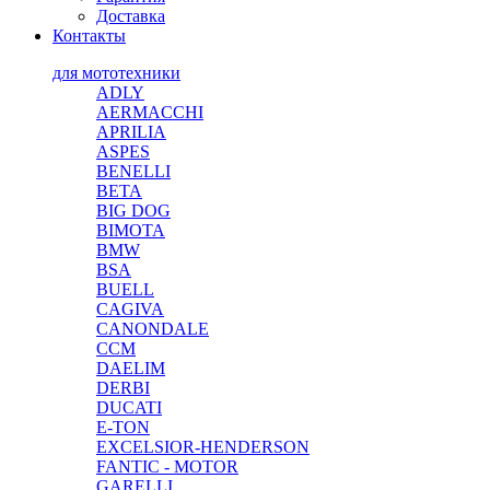
Доставка
Контакты
для мототехники
ADLY
AERMACCHI
APRILIA
ASPES
BENELLI
BETA
BIG DOG
BIMOTA
BMW
BSA
BUELL
CAGIVA
CANONDALE
CCM
DAELIM
DERBI
DUCATI
E-TON
EXCELSIOR-HENDERSON
FANTIC - MOTOR
GARELLI