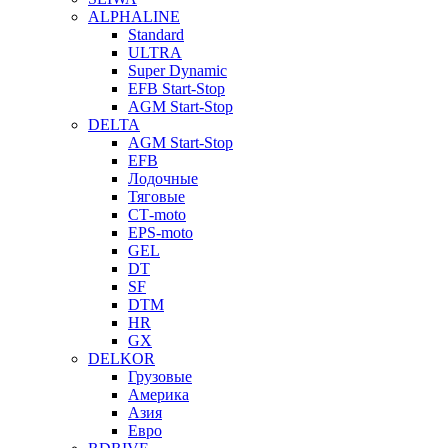
ALPHALINE
Standard
ULTRA
Super Dynamic
EFB Start-Stop
AGM Start-Stop
DELTA
AGM Start-Stop
EFB
Лодочные
Тяговые
СТ-moto
EPS-moto
GEL
DT
SF
DTM
HR
GX
DELKOR
Грузовые
Америка
Азия
Евро