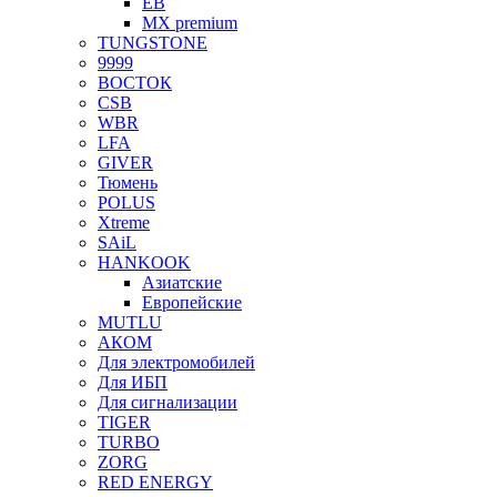
EB
MX premium
TUNGSTONE
9999
ВОСТОК
CSB
WBR
LFA
GIVER
Тюмень
POLUS
Xtreme
SAiL
HANKOOK
Азиатские
Европейские
MUTLU
АКОМ
Для электромобилей
Для ИБП
Для сигнализации
TIGER
TURBO
ZORG
RED ENERGY