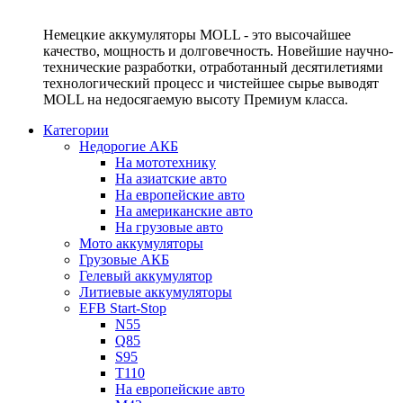
Немецкие аккумуляторы MOLL - это высочайшее
качество, мощность и долговечность. Новейшие научно-
технические разработки, отработанный десятилетиями
технологический процесс и чистейшее сырье выводят
MOLL на недосягаемую высоту Премиум класса.
Категории
Недорогие АКБ
На мототехнику
На азиатские авто
На европейские авто
На американские авто
На грузовые авто
Мото аккумуляторы
Грузовые АКБ
Гелевый аккумулятор
Литиевые аккумуляторы
EFB Start-Stop
N55
Q85
S95
T110
На европейские авто