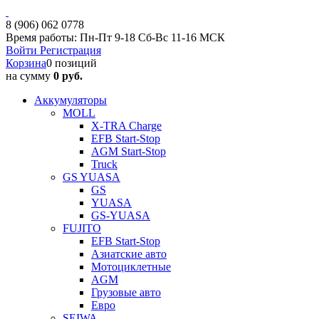
8 (906) 062 0778
Время работы: Пн-Пт 9-18 Сб-Вс 11-16 МСК
Войти
Регистрация
Корзина
0 позиций
на сумму
0 руб.
Аккумуляторы
MOLL
X-TRA Charge
EFB Start-Stop
AGM Start-Stop
Truck
GS YUASA
GS
YUASA
GS-YUASA
FUJITO
EFB Start-Stop
Азиатские авто
Мотоциклетные
AGM
Грузовые авто
Евро
SEIWA