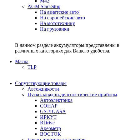
M42
AGM Start-Stop
На азиатские авто
На европейские авто
На мототехнику
На грузовики
В данном разделе аккумуляторы представлены в
различных категориях для Вашего удобства.
Масла
TLP
Сопутствующие товары
Автожидкости
Пуско-зарядно-диагностические приборы
Автоэлектрика
СОНАР
GS-YUASA
ИРКУТ
RDrive
Ареометр
ВОСТОК
Чехлы противоскольжения