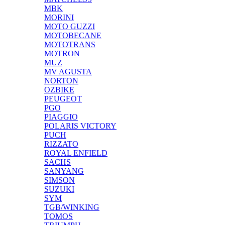
MBK
MORINI
MOTO GUZZI
MOTOBECANE
MOTOTRANS
MOTRON
MUZ
MV AGUSTA
NORTON
OZBIKE
PEUGEOT
PGO
PIAGGIO
POLARIS VICTORY
PUCH
RIZZATO
ROYAL ENFIELD
SACHS
SANYANG
SIMSON
SUZUKI
SYM
TGB/WINKING
TOMOS