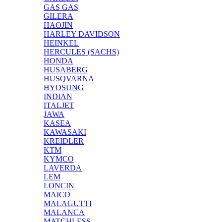
GAS GAS
GILERA
HAOJIN
HARLEY DAVIDSON
HEINKEL
HERCULES (SACHS)
HONDA
HUSABERG
HUSQVARNA
HYOSUNG
INDIAN
ITALJET
JAWA
KASEA
KAWASAKI
KREIDLER
KTM
KYMCO
LAVERDA
LEM
LONCIN
MAICO
MALAGUTTI
MALANCA
MATCHLESS