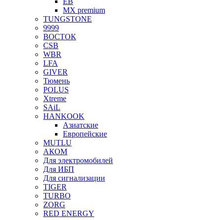
EB
MX premium
TUNGSTONE
9999
ВОСТОК
CSB
WBR
LFA
GIVER
Тюмень
POLUS
Xtreme
SAiL
HANKOOK
Азиатские
Европейские
MUTLU
АКОМ
Для электромобилей
Для ИБП
Для сигнализации
TIGER
TURBO
ZORG
RED ENERGY