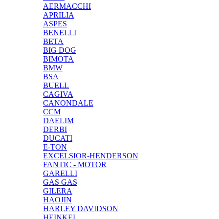
AERMACCHI
APRILIA
ASPES
BENELLI
BETA
BIG DOG
BIMOTA
BMW
BSA
BUELL
CAGIVA
CANONDALE
CCM
DAELIM
DERBI
DUCATI
E-TON
EXCELSIOR-HENDERSON
FANTIC - MOTOR
GARELLI
GAS GAS
GILERA
HAOJIN
HARLEY DAVIDSON
HEINKEL