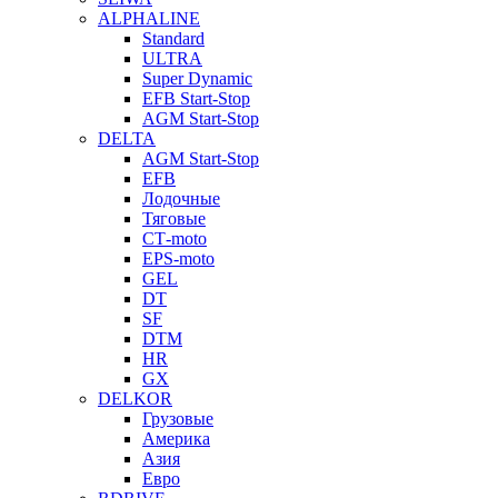
ALPHALINE
Standard
ULTRA
Super Dynamic
EFB Start-Stop
AGM Start-Stop
DELTA
AGM Start-Stop
EFB
Лодочные
Тяговые
СТ-moto
EPS-moto
GEL
DT
SF
DTM
HR
GX
DELKOR
Грузовые
Америка
Азия
Евро