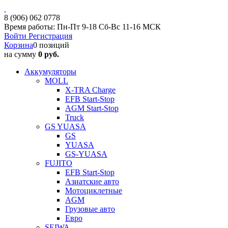
8 (906) 062 0778
Время работы: Пн-Пт 9-18 Сб-Вс 11-16 МСК
Войти
Регистрация
Корзина
0 позиций
на сумму
0 руб.
Аккумуляторы
MOLL
X-TRA Charge
EFB Start-Stop
AGM Start-Stop
Truck
GS YUASA
GS
YUASA
GS-YUASA
FUJITO
EFB Start-Stop
Азиатские авто
Мотоциклетные
AGM
Грузовые авто
Евро
SEIWA