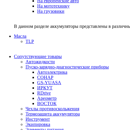
На европейские авто
На мототехнику
На грузовики
В данном разделе аккумуляторы представлены в различны
Масла
TLP
Сопутствующие товары
Автожидкости
Пуско-зарядно-диагностические приборы
Автоэлектрика
СОНАР
GS-YUASA
ИРКУТ
RDrive
Ареометр
ВОСТОК
Чехлы противоскольжения
Термозащита аккумулятора
Инструмент
Экипировка
Элементы питания