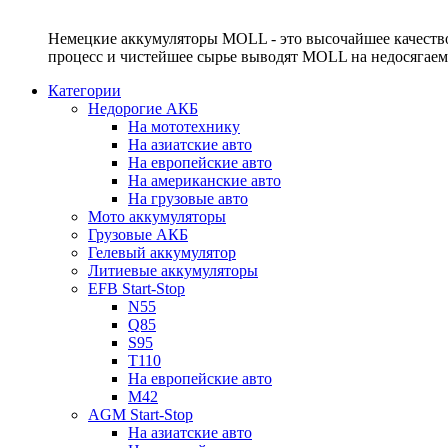
Немецкие аккумуляторы MOLL - это высочайшее качество
процесс и чистейшее сырье выводят MOLL на недосягае
Категории
Недорогие АКБ
На мототехнику
На азиатские авто
На европейские авто
На американские авто
На грузовые авто
Мото аккумуляторы
Грузовые АКБ
Гелевый аккумулятор
Литиевые аккумуляторы
EFB Start-Stop
N55
Q85
S95
T110
На европейские авто
M42
AGM Start-Stop
На азиатские авто