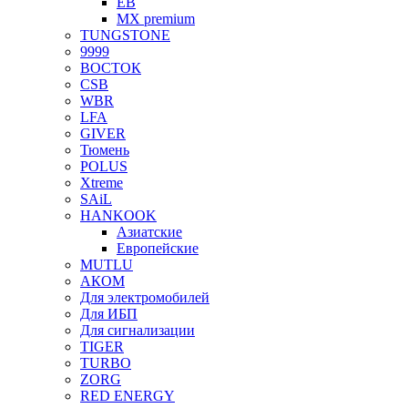
EB
MX premium
TUNGSTONE
9999
ВОСТОК
CSB
WBR
LFA
GIVER
Тюмень
POLUS
Xtreme
SAiL
HANKOOK
Азиатские
Европейские
MUTLU
АКОМ
Для электромобилей
Для ИБП
Для сигнализации
TIGER
TURBO
ZORG
RED ENERGY