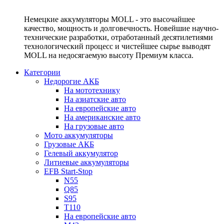
Немецкие аккумуляторы MOLL - это высочайшее
качество, мощность и долговечность. Новейшие научно-
технические разработки, отработанный десятилетиями
технологический процесс и чистейшее сырье выводят
MOLL на недосягаемую высоту Премиум класса.
Категории
Недорогие АКБ
На мототехнику
На азиатские авто
На европейские авто
На американские авто
На грузовые авто
Мото аккумуляторы
Грузовые АКБ
Гелевый аккумулятор
Литиевые аккумуляторы
EFB Start-Stop
N55
Q85
S95
T110
На европейские авто