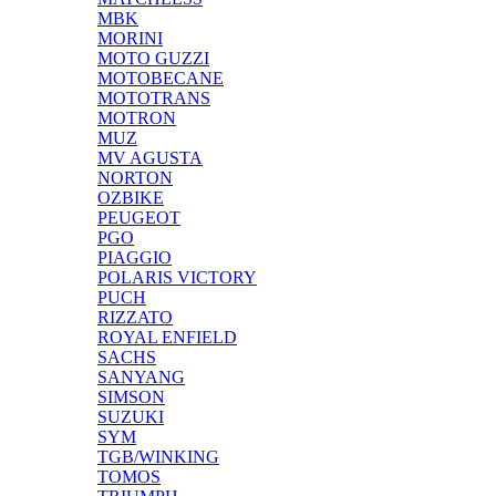
MBK
MORINI
MOTO GUZZI
MOTOBECANE
MOTOTRANS
MOTRON
MUZ
MV AGUSTA
NORTON
OZBIKE
PEUGEOT
PGO
PIAGGIO
POLARIS VICTORY
PUCH
RIZZATO
ROYAL ENFIELD
SACHS
SANYANG
SIMSON
SUZUKI
SYM
TGB/WINKING
TOMOS