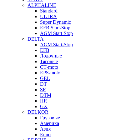
ALPHALINE
Standard
ULTRA
Super Dynamic
EFB Start-Stop
AGM Start-Stop
DELTA
AGM Start-Stop
EFB
Лодочные
Тяговые
СТ-moto
EPS-moto
GEL
DT
SF
DTM
HR
GX
DELKOR
Грузовые
Америка
Азия
Евро