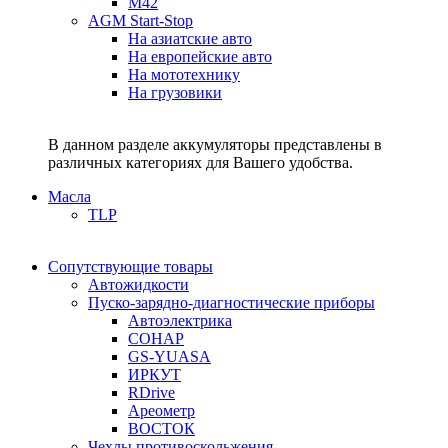
M42
AGM Start-Stop
На азиатские авто
На европейские авто
На мототехнику
На грузовики
В данном разделе аккумуляторы представлены в
различных категориях для Вашего удобства.
Масла
TLP
Сопутствующие товары
Автожидкости
Пуско-зарядно-диагностические приборы
Автоэлектрика
СОНАР
GS-YUASA
ИРКУТ
RDrive
Ареометр
ВОСТОК
Чехлы противоскольжения