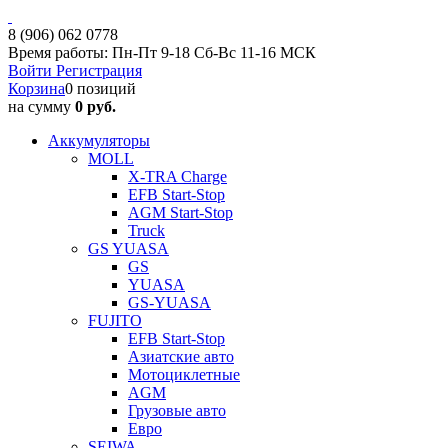
8 (906) 062 0778
Время работы: Пн-Пт 9-18 Сб-Вс 11-16 МСК
Войти
Регистрация
Корзина
0 позиций
на сумму
0 руб.
Аккумуляторы
MOLL
X-TRA Charge
EFB Start-Stop
AGM Start-Stop
Truck
GS YUASA
GS
YUASA
GS-YUASA
FUJITO
EFB Start-Stop
Азиатские авто
Мотоциклетные
AGM
Грузовые авто
Евро
SEIWA