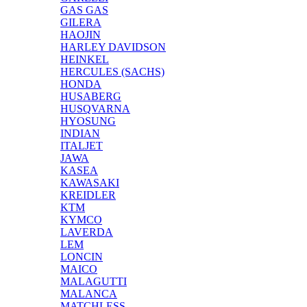
GAS GAS
GILERA
HAOJIN
HARLEY DAVIDSON
HEINKEL
HERCULES (SACHS)
HONDA
HUSABERG
HUSQVARNA
HYOSUNG
INDIAN
ITALJET
JAWA
KASEA
KAWASAKI
KREIDLER
KTM
KYMCO
LAVERDA
LEM
LONCIN
MAICO
MALAGUTTI
MALANCA
MATCHLESS