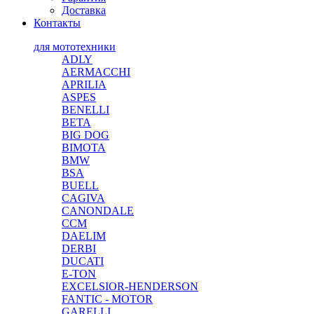
Доставка
Контакты
для мототехники
ADLY
AERMACCHI
APRILIA
ASPES
BENELLI
BETA
BIG DOG
BIMOTA
BMW
BSA
BUELL
CAGIVA
CANONDALE
CCM
DAELIM
DERBI
DUCATI
E-TON
EXCELSIOR-HENDERSON
FANTIC - MOTOR
GARELLI