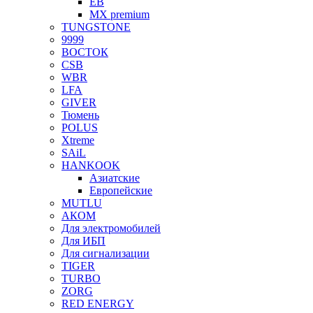
EB
MX premium
TUNGSTONE
9999
ВОСТОК
CSB
WBR
LFA
GIVER
Тюмень
POLUS
Xtreme
SAiL
HANKOOK
Азиатские
Европейские
MUTLU
АКОМ
Для электромобилей
Для ИБП
Для сигнализации
TIGER
TURBO
ZORG
RED ENERGY