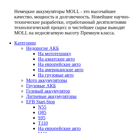
Немецкие аккумуляторы MOLL - это высочайшее
качество, мощность и долговечность. Новейшие научно-
технические разработки, отработанный десятилетиями
технологический процесс и чистейшее сырье выводят
MOLL на недосягаемую высоту Премиум класса.
Категории
Недорогие АКБ
На мототехнику
На азиатские авто
На европейские авто
На американские авто
На грузовые авто
Мото аккумуляторы
Грузовые АКБ
Гелевый аккумулятор
Литиевые аккумуляторы
EFB Start-Stop
N55
Q85
S95
T110
На европейские авто