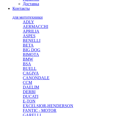
Доставка
Контакты
для мототехники
ADLY
AERMACCHI
APRILIA
ASPES
BENELLI
BETA
BIG DOG
BIMOTA
BMW
BSA
BUELL
CAGIVA
CANONDALE
CCM
DAELIM
DERBI
DUCATI
E-TON
EXCELSIOR-HENDERSON
FANTIC - MOTOR
GARELLI