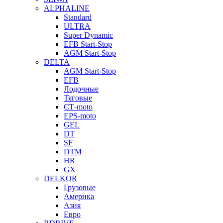
ALPHALINE
Standard
ULTRA
Super Dynamic
EFB Start-Stop
AGM Start-Stop
DELTA
AGM Start-Stop
EFB
Лодочные
Тяговые
СТ-moto
EPS-moto
GEL
DT
SF
DTM
HR
GX
DELKOR
Грузовые
Америка
Азия
Евро