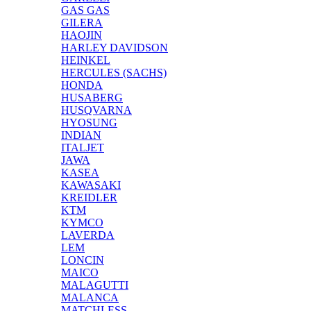
GAS GAS
GILERA
HAOJIN
HARLEY DAVIDSON
HEINKEL
HERCULES (SACHS)
HONDA
HUSABERG
HUSQVARNA
HYOSUNG
INDIAN
ITALJET
JAWA
KASEA
KAWASAKI
KREIDLER
KTM
KYMCO
LAVERDA
LEM
LONCIN
MAICO
MALAGUTTI
MALANCA
MATCHLESS