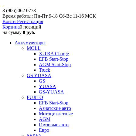
8 (906) 062 0778
Время работы: Пн-Пт 9-18 Сб-Вс 11-16 МСК
Войти
Регистрация
Корзина
0 позиций
на сумму
0 руб.
Аккумуляторы
MOLL
X-TRA Charge
EFB Start-Stop
AGM Start-Stop
Truck
GS YUASA
GS
YUASA
GS-YUASA
FUJITO
EFB Start-Stop
Азиатские авто
Мотоциклетные
AGM
Грузовые авто
Евро
SEIWA