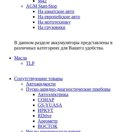
M42
AGM Start-Stop
На азиатские авто
На европейские авто
На мототехнику
На грузовики
В данном разделе аккумуляторы представлены в
различных категориях для Вашего удобства.
Масла
TLP
Сопутствующие товары
Автожидкости
Пуско-зарядно-диагностические приборы
Автоэлектрика
СОНАР
GS-YUASA
ИРКУТ
RDrive
Ареометр
ВОСТОК
Чехлы противоскольжения