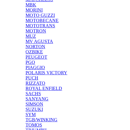
MBK
MORINI
MOTO GUZZI
MOTOBECANE
MOTOTRANS
MOTRON
MUZ
MV AGUSTA
NORTON
OZBIKE
PEUGEOT
PGO
PIAGGIO
POLARIS VICTORY
PUCH
RIZZATO
ROYAL ENFIELD
SACHS
SANYANG
SIMSON
SUZUKI
SYM
TGB/WINKING
TOMOS