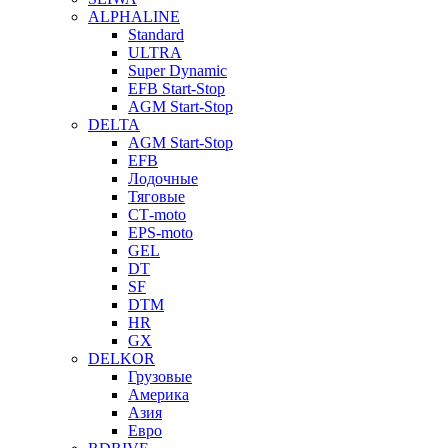
ALPHALINE
Standard
ULTRA
Super Dynamic
EFB Start-Stop
AGM Start-Stop
DELTA
AGM Start-Stop
EFB
Лодочные
Тяговые
СТ-moto
EPS-moto
GEL
DT
SF
DTM
HR
GX
DELKOR
Грузовые
Америка
Азия
Евро