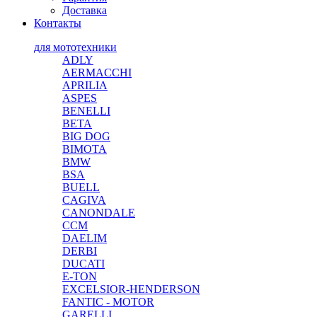
Доставка
Контакты
для мототехники
ADLY
AERMACCHI
APRILIA
ASPES
BENELLI
BETA
BIG DOG
BIMOTA
BMW
BSA
BUELL
CAGIVA
CANONDALE
CCM
DAELIM
DERBI
DUCATI
E-TON
EXCELSIOR-HENDERSON
FANTIC - MOTOR
GARELLI