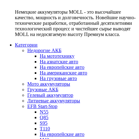
Немецкие аккумуляторы MOLL - это высочайшее
качество, мощность и долговечность. Новейшие научно-
технические разработки, отработанный десятилетиями
технологический процесс и чистейшее сырье выводят
MOLL на недосягаемую высоту Премиум класса.
Категории
Недорогие АКБ
На мототехнику
На азиатские авто
На европейские авто
На американские авто
На грузовые авто
Мото аккумуляторы
Грузовые АКБ
Гелевый аккумулятор
Литиевые аккумуляторы
EFB Start-Stop
N55
Q85
S95
T110
На европейские авто