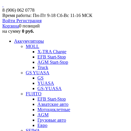
8 (906) 062 0778
Время работы: Пн-Пт 9-18 Сб-Вс 11-16 МСК
Войти
Регистрация
Корзина
0 позиций
на сумму
0 руб.
Аккумуляторы
MOLL
X-TRA Charge
EFB Start-Stop
AGM Start-Stop
Truck
GS YUASA
GS
YUASA
GS-YUASA
FUJITO
EFB Start-Stop
Азиатские авто
Мотоциклетные
AGM
Грузовые авто
Евро
SEIWA