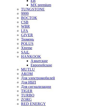
EB
MX premium
TUNGSTONE
9999
ВОСТОК
CSB
WBR
LFA
GIVER
Тюмень
POLUS
Xtreme
SAiL
HANKOOK
Азиатские
Европейские
MUTLU
АКОМ
Для электромобилей
Для ИБП
Для сигнализации
TIGER
TURBO
ZORG
RED ENERGY