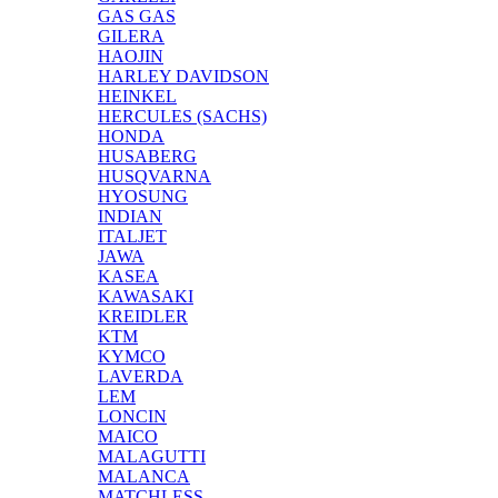
GAS GAS
GILERA
HAOJIN
HARLEY DAVIDSON
HEINKEL
HERCULES (SACHS)
HONDA
HUSABERG
HUSQVARNA
HYOSUNG
INDIAN
ITALJET
JAWA
KASEA
KAWASAKI
KREIDLER
KTM
KYMCO
LAVERDA
LEM
LONCIN
MAICO
MALAGUTTI
MALANCA
MATCHLESS