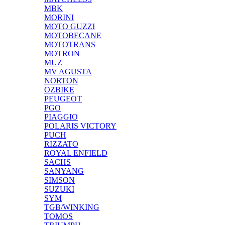
MBK
MORINI
MOTO GUZZI
MOTOBECANE
MOTOTRANS
MOTRON
MUZ
MV AGUSTA
NORTON
OZBIKE
PEUGEOT
PGO
PIAGGIO
POLARIS VICTORY
PUCH
RIZZATO
ROYAL ENFIELD
SACHS
SANYANG
SIMSON
SUZUKI
SYM
TGB/WINKING
TOMOS