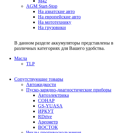
M42
AGM Start-Stop
На азиатские авто
На европейские авто
На мототехнику
На грузовики
В данном разделе аккумуляторы представлены в
различных категориях для Вашего удобства.
Масла
TLP
Сопутствующие товары
Автожидкости
Пуско-зарядно-диагностические приборы
Автоэлектрика
СОНАР
GS-YUASA
ИРКУТ
RDrive
Ареометр
ВОСТОК
Чехлы противоскольжения