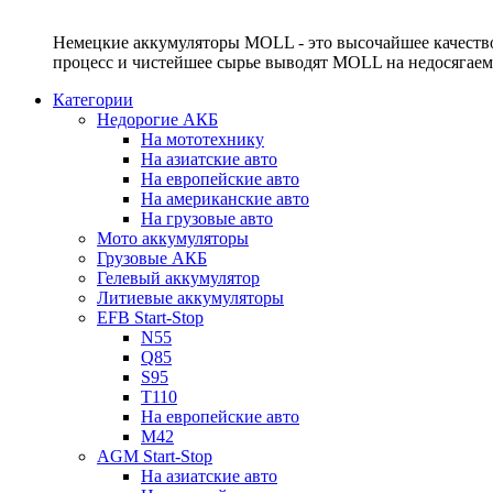
Немецкие аккумуляторы MOLL - это высочайшее качество
процесс и чистейшее сырье выводят MOLL на недосягае
Категории
Недорогие АКБ
На мототехнику
На азиатские авто
На европейские авто
На американские авто
На грузовые авто
Мото аккумуляторы
Грузовые АКБ
Гелевый аккумулятор
Литиевые аккумуляторы
EFB Start-Stop
N55
Q85
S95
T110
На европейские авто
M42
AGM Start-Stop
На азиатские авто