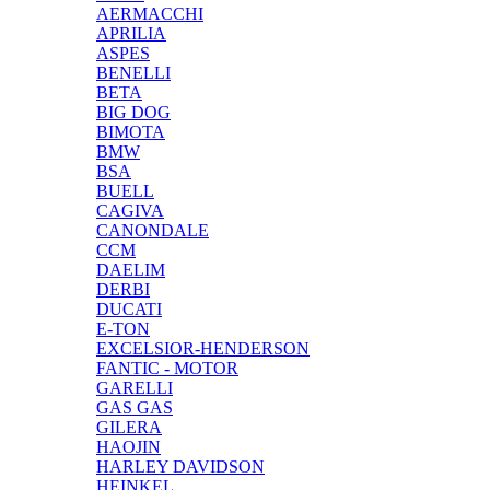
AERMACCHI
APRILIA
ASPES
BENELLI
BETA
BIG DOG
BIMOTA
BMW
BSA
BUELL
CAGIVA
CANONDALE
CCM
DAELIM
DERBI
DUCATI
E-TON
EXCELSIOR-HENDERSON
FANTIC - MOTOR
GARELLI
GAS GAS
GILERA
HAOJIN
HARLEY DAVIDSON
HEINKEL