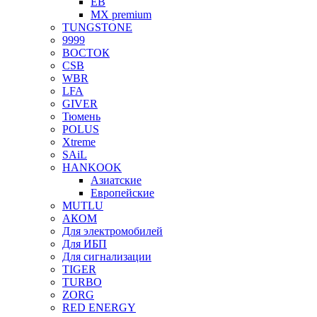
EB
MX premium
TUNGSTONE
9999
ВОСТОК
CSB
WBR
LFA
GIVER
Тюмень
POLUS
Xtreme
SAiL
HANKOOK
Азиатские
Европейские
MUTLU
АКОМ
Для электромобилей
Для ИБП
Для сигнализации
TIGER
TURBO
ZORG
RED ENERGY