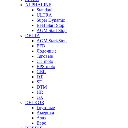
ALPHALINE
Standard
ULTRA
Super Dynamic
EFB Start-Stop
AGM Start-Stop
DELTA
AGM Start-Stop
EFB
Лодочные
Тяговые
СТ-moto
EPS-moto
GEL
DT
SF
DTM
HR
GX
DELKOR
Грузовые
Америка
Азия
Евро