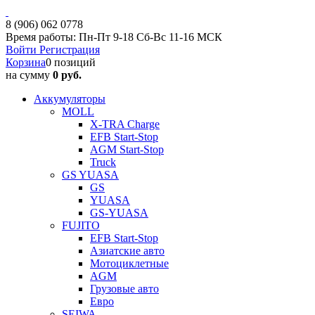
8 (906) 062 0778
Время работы: Пн-Пт 9-18 Сб-Вс 11-16 МСК
Войти
Регистрация
Корзина
0 позиций
на сумму
0 руб.
Аккумуляторы
MOLL
X-TRA Charge
EFB Start-Stop
AGM Start-Stop
Truck
GS YUASA
GS
YUASA
GS-YUASA
FUJITO
EFB Start-Stop
Азиатские авто
Мотоциклетные
AGM
Грузовые авто
Евро
SEIWA