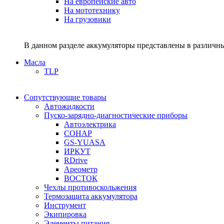
На европейские авто
На мототехнику
На грузовики
В данном разделе аккумуляторы представлены в различны
Масла
TLP
Сопутствующие товары
Автожидкости
Пуско-зарядно-диагностические приборы
Автоэлектрика
СОНАР
GS-YUASA
ИРКУТ
RDrive
Ареометр
ВОСТОК
Чехлы противоскольжения
Термозащита аккумулятора
Инструмент
Экипировка
Элементы питания