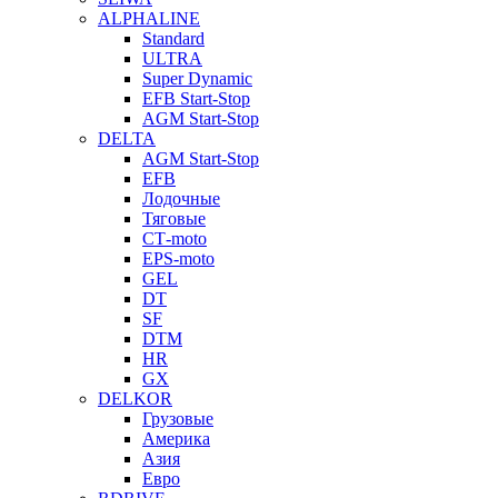
ALPHALINE
Standard
ULTRA
Super Dynamic
EFB Start-Stop
AGM Start-Stop
DELTA
AGM Start-Stop
EFB
Лодочные
Тяговые
СТ-moto
EPS-moto
GEL
DT
SF
DTM
HR
GX
DELKOR
Грузовые
Америка
Азия
Евро