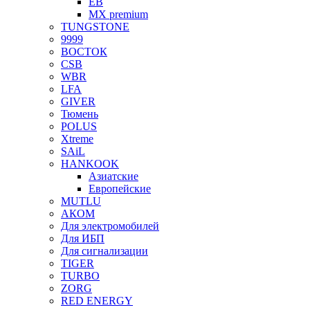
EB
MX premium
TUNGSTONE
9999
ВОСТОК
CSB
WBR
LFA
GIVER
Тюмень
POLUS
Xtreme
SAiL
HANKOOK
Азиатские
Европейские
MUTLU
АКОМ
Для электромобилей
Для ИБП
Для сигнализации
TIGER
TURBO
ZORG
RED ENERGY