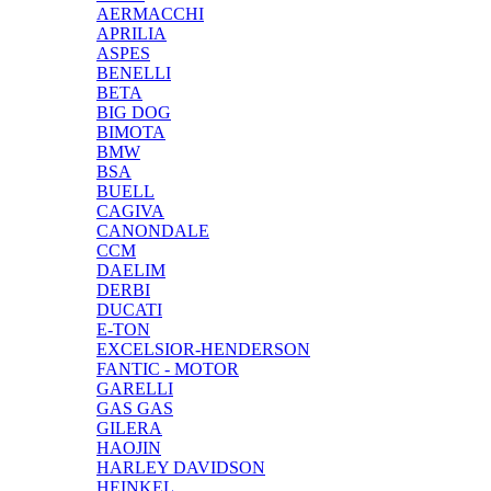
AERMACCHI
APRILIA
ASPES
BENELLI
BETA
BIG DOG
BIMOTA
BMW
BSA
BUELL
CAGIVA
CANONDALE
CCM
DAELIM
DERBI
DUCATI
E-TON
EXCELSIOR-HENDERSON
FANTIC - MOTOR
GARELLI
GAS GAS
GILERA
HAOJIN
HARLEY DAVIDSON
HEINKEL