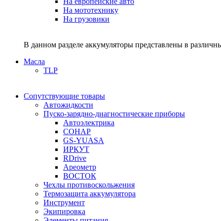
На европейские авто
На мототехнику
На грузовики
В данном разделе аккумуляторы представлены в различны
Масла
TLP
Сопутствующие товары
Автожидкости
Пуско-зарядно-диагностические приборы
Автоэлектрика
СОНАР
GS-YUASA
ИРКУТ
RDrive
Ареометр
ВОСТОК
Чехлы противоскольжения
Термозащита аккумулятора
Инструмент
Экипировка
Элементы питания