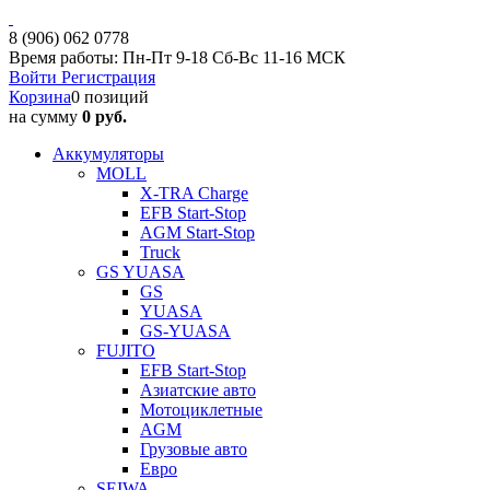
8 (906) 062 0778
Время работы: Пн-Пт 9-18 Сб-Вс 11-16 МСК
Войти
Регистрация
Корзина
0 позиций
на сумму
0 руб.
Аккумуляторы
MOLL
X-TRA Charge
EFB Start-Stop
AGM Start-Stop
Truck
GS YUASA
GS
YUASA
GS-YUASA
FUJITO
EFB Start-Stop
Азиатские авто
Мотоциклетные
AGM
Грузовые авто
Евро
SEIWA