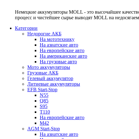
Немецкие аккумуляторы MOLL - это высочайшее качество
процесс и чистейшее сырье выводят MOLL на недосягае
Категории
Недорогие АКБ
На мототехнику
На азиатские авто
На европейские авто
На американские авто
На грузовые авто
Мото аккумуляторы
Грузовые АКБ
Гелевый аккумулятор
Литиевые аккумуляторы
EFB Start-Stop
N55
Q85
S95
T110
На европейские авто
M42
AGM Start-Stop
На азиатские авто