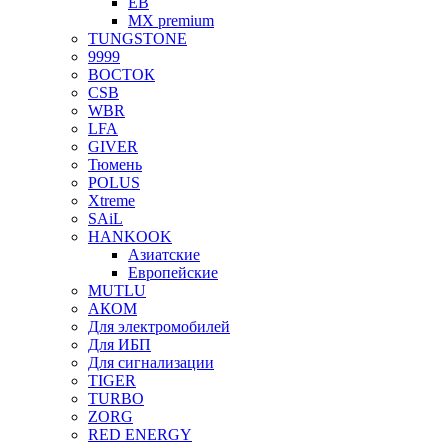
EB
MX premium
TUNGSTONE
9999
ВОСТОК
CSB
WBR
LFA
GIVER
Тюмень
POLUS
Xtreme
SAiL
HANKOOK
Азиатские
Европейские
MUTLU
АКОМ
Для электромобилей
Для ИБП
Для сигнализации
TIGER
TURBO
ZORG
RED ENERGY