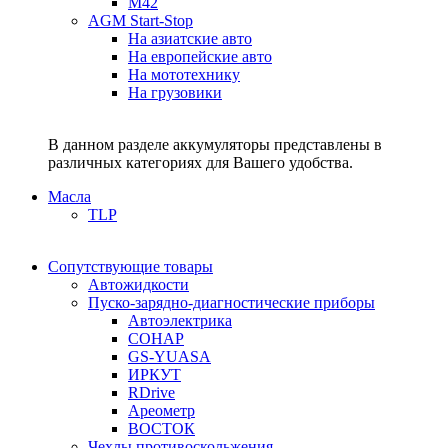
M42
AGM Start-Stop
На азиатские авто
На европейские авто
На мототехнику
На грузовики
В данном разделе аккумуляторы представлены в
различных категориях для Вашего удобства.
Масла
TLP
Сопутствующие товары
Автожидкости
Пуско-зарядно-диагностические приборы
Автоэлектрика
СОНАР
GS-YUASA
ИРКУТ
RDrive
Ареометр
ВОСТОК
Чехлы противоскольжения