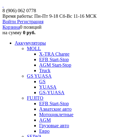
8 (906) 062 0778
Время работы: Пн-Пт 9-18 Сб-Вс 11-16 МСК
Войти
Регистрация
Корзина
0 позиций
на сумму
0 руб.
Аккумуляторы
MOLL
X-TRA Charge
EFB Start-Stop
AGM Start-Stop
Truck
GS YUASA
GS
YUASA
GS-YUASA
FUJITO
EFB Start-Stop
Азиатские авто
Мотоциклетные
AGM
Грузовые авто
Евро
SEIWA