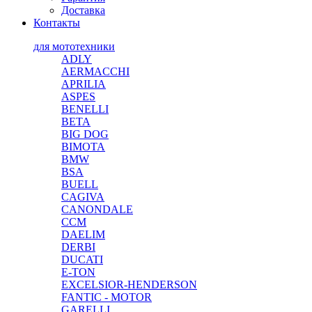
Доставка
Контакты
для мототехники
ADLY
AERMACCHI
APRILIA
ASPES
BENELLI
BETA
BIG DOG
BIMOTA
BMW
BSA
BUELL
CAGIVA
CANONDALE
CCM
DAELIM
DERBI
DUCATI
E-TON
EXCELSIOR-HENDERSON
FANTIC - MOTOR
GARELLI