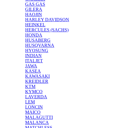
GAS GAS
GILERA
HAOJIN
HARLEY DAVIDSON
HEINKEL
HERCULES (SACHS)
HONDA
HUSABERG
HUSQVARNA
HYOSUNG
INDIAN
ITALJET
JAWA
KASEA
KAWASAKI
KREIDLER
KTM
KYMCO
LAVERDA
LEM
LONCIN
MAICO
MALAGUTTI
MALANCA
MATCHLESS