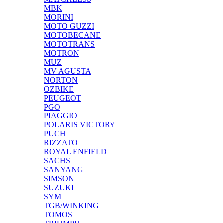
MBK
MORINI
MOTO GUZZI
MOTOBECANE
MOTOTRANS
MOTRON
MUZ
MV AGUSTA
NORTON
OZBIKE
PEUGEOT
PGO
PIAGGIO
POLARIS VICTORY
PUCH
RIZZATO
ROYAL ENFIELD
SACHS
SANYANG
SIMSON
SUZUKI
SYM
TGB/WINKING
TOMOS