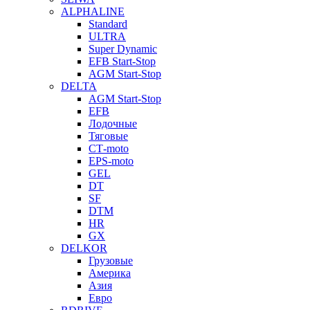
ALPHALINE
Standard
ULTRA
Super Dynamic
EFB Start-Stop
AGM Start-Stop
DELTA
AGM Start-Stop
EFB
Лодочные
Тяговые
СТ-moto
EPS-moto
GEL
DT
SF
DTM
HR
GX
DELKOR
Грузовые
Америка
Азия
Евро