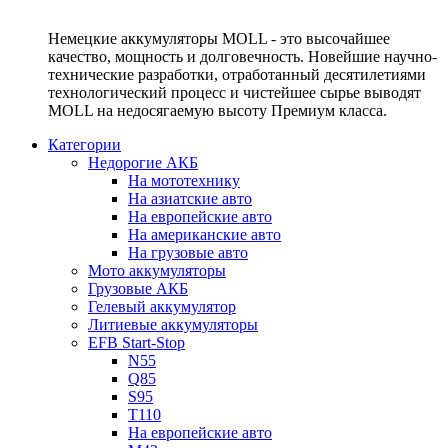
Немецкие аккумуляторы MOLL - это высочайшее
качество, мощность и долговечность. Новейшие научно-
технические разработки, отработанный десятилетиями
технологический процесс и чистейшее сырье выводят
MOLL на недосягаемую высоту Премиум класса.
Категории
Недорогие АКБ
На мототехнику
На азиатские авто
На европейские авто
На американские авто
На грузовые авто
Мото аккумуляторы
Грузовые АКБ
Гелевый аккумулятор
Литиевые аккумуляторы
EFB Start-Stop
N55
Q85
S95
T110
На европейские авто