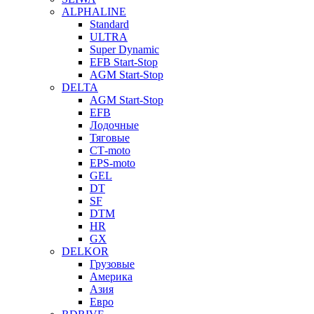
ALPHALINE
Standard
ULTRA
Super Dynamic
EFB Start-Stop
AGM Start-Stop
DELTA
AGM Start-Stop
EFB
Лодочные
Тяговые
СТ-moto
EPS-moto
GEL
DT
SF
DTM
HR
GX
DELKOR
Грузовые
Америка
Азия
Евро