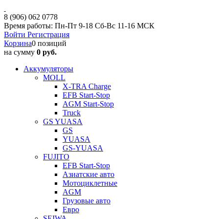
8 (906) 062 0778
Время работы: Пн-Пт 9-18 Сб-Вс 11-16 МСК
Войти
Регистрация
Корзина
0 позиций
на сумму
0 руб.
Аккумуляторы
MOLL
X-TRA Charge
EFB Start-Stop
AGM Start-Stop
Truck
GS YUASA
GS
YUASA
GS-YUASA
FUJITO
EFB Start-Stop
Азиатские авто
Мотоциклетные
AGM
Грузовые авто
Евро
SEIWA