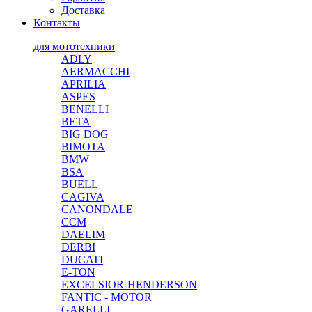
Доставка
Контакты
для мототехники
ADLY
AERMACCHI
APRILIA
ASPES
BENELLI
BETA
BIG DOG
BIMOTA
BMW
BSA
BUELL
CAGIVA
CANONDALE
CCM
DAELIM
DERBI
DUCATI
E-TON
EXCELSIOR-HENDERSON
FANTIC - MOTOR
GARELLI