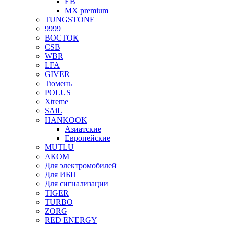
EB
MX premium
TUNGSTONE
9999
ВОСТОК
CSB
WBR
LFA
GIVER
Тюмень
POLUS
Xtreme
SAiL
HANKOOK
Азиатские
Европейские
MUTLU
АКОМ
Для электромобилей
Для ИБП
Для сигнализации
TIGER
TURBO
ZORG
RED ENERGY