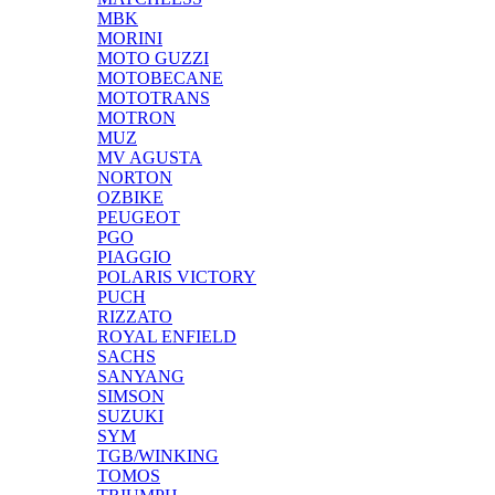
MBK
MORINI
MOTO GUZZI
MOTOBECANE
MOTOTRANS
MOTRON
MUZ
MV AGUSTA
NORTON
OZBIKE
PEUGEOT
PGO
PIAGGIO
POLARIS VICTORY
PUCH
RIZZATO
ROYAL ENFIELD
SACHS
SANYANG
SIMSON
SUZUKI
SYM
TGB/WINKING
TOMOS