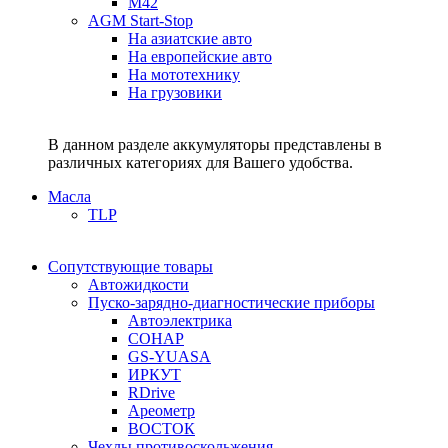
M42
AGM Start-Stop
На азиатские авто
На европейские авто
На мототехнику
На грузовики
В данном разделе аккумуляторы представлены в
различных категориях для Вашего удобства.
Масла
TLP
Сопутствующие товары
Автожидкости
Пуско-зарядно-диагностические приборы
Автоэлектрика
СОНАР
GS-YUASA
ИРКУТ
RDrive
Ареометр
ВОСТОК
Чехлы противоскольжения