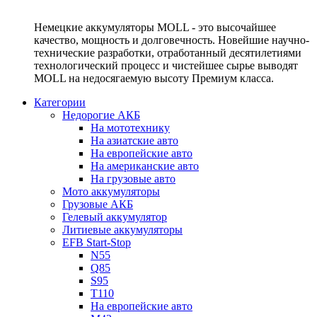
Немецкие аккумуляторы MOLL - это высочайшее
качество, мощность и долговечность. Новейшие научно-
технические разработки, отработанный десятилетиями
технологический процесс и чистейшее сырье выводят
MOLL на недосягаемую высоту Премиум класса.
Категории
Недорогие АКБ
На мототехнику
На азиатские авто
На европейские авто
На американские авто
На грузовые авто
Мото аккумуляторы
Грузовые АКБ
Гелевый аккумулятор
Литиевые аккумуляторы
EFB Start-Stop
N55
Q85
S95
T110
На европейские авто