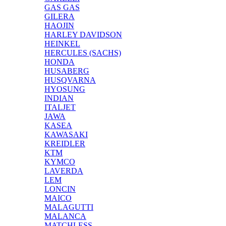
GAS GAS
GILERA
HAOJIN
HARLEY DAVIDSON
HEINKEL
HERCULES (SACHS)
HONDA
HUSABERG
HUSQVARNA
HYOSUNG
INDIAN
ITALJET
JAWA
KASEA
KAWASAKI
KREIDLER
KTM
KYMCO
LAVERDA
LEM
LONCIN
MAICO
MALAGUTTI
MALANCA
MATCHLESS