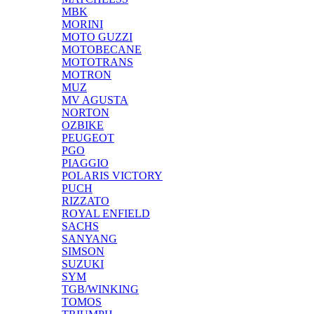
MBK
MORINI
MOTO GUZZI
MOTOBECANE
MOTOTRANS
MOTRON
MUZ
MV AGUSTA
NORTON
OZBIKE
PEUGEOT
PGO
PIAGGIO
POLARIS VICTORY
PUCH
RIZZATO
ROYAL ENFIELD
SACHS
SANYANG
SIMSON
SUZUKI
SYM
TGB/WINKING
TOMOS