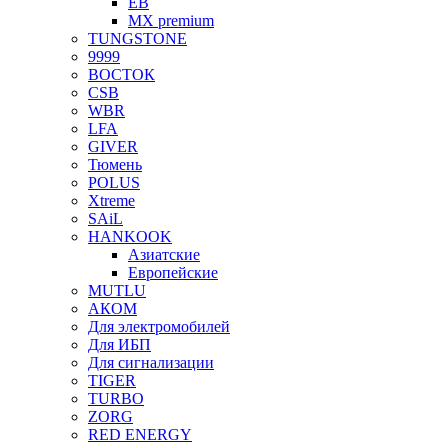
EB
MX premium
TUNGSTONE
9999
ВОСТОК
CSB
WBR
LFA
GIVER
Тюмень
POLUS
Xtreme
SAiL
HANKOOK
Азиатские
Европейские
MUTLU
АКОМ
Для электромобилей
Для ИБП
Для сигнализации
TIGER
TURBO
ZORG
RED ENERGY