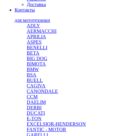
Доставка
Контакты
для мототехники
ADLY
AERMACCHI
APRILIA
ASPES
BENELLI
BETA
BIG DOG
BIMOTA
BMW
BSA
BUELL
CAGIVA
CANONDALE
CCM
DAELIM
DERBI
DUCATI
E-TON
EXCELSIOR-HENDERSON
FANTIC - MOTOR
GARELLI