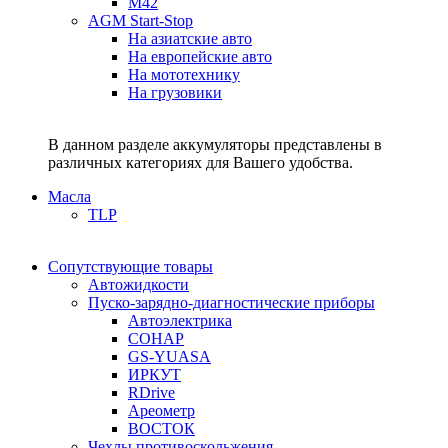
M42
AGM Start-Stop
На азиатские авто
На европейские авто
На мототехнику
На грузовики
В данном разделе аккумуляторы представлены в
различных категориях для Вашего удобства.
Масла
TLP
Сопутствующие товары
Автожидкости
Пуско-зарядно-диагностические приборы
Автоэлектрика
СОНАР
GS-YUASA
ИРКУТ
RDrive
Ареометр
ВОСТОК
Чехлы противоскольжения