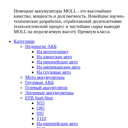
Немецкие аккумуляторы MOLL - это высочайшее
качество, мощность и долговечность. Новейшие научно-
технические разработки, отработанный десятилетиями
технологический процесс и чистейшее сырье выводят
MOLL на недосягаемую высоту Премиум класса.
Категории
Недорогие АКБ
На мототехнику
На азиатские авто
На европейские авто
На американские авто
На грузовые авто
Мото аккумуляторы
Грузовые АКБ
Гелевый аккумулятор
Литиевые аккумуляторы
EFB Start-Stop
N55
Q85
S95
T110
На европейские авто