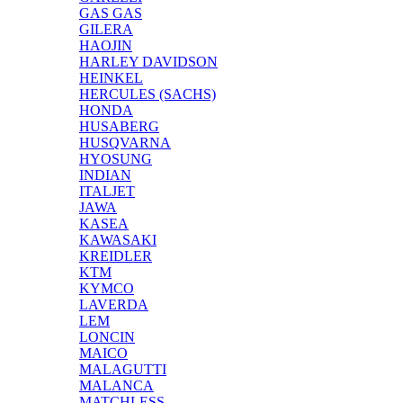
GAS GAS
GILERA
HAOJIN
HARLEY DAVIDSON
HEINKEL
HERCULES (SACHS)
HONDA
HUSABERG
HUSQVARNA
HYOSUNG
INDIAN
ITALJET
JAWA
KASEA
KAWASAKI
KREIDLER
KTM
KYMCO
LAVERDA
LEM
LONCIN
MAICO
MALAGUTTI
MALANCA
MATCHLESS