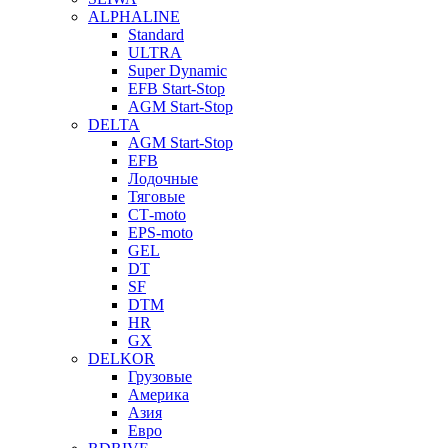
ALPHALINE
Standard
ULTRA
Super Dynamic
EFB Start-Stop
AGM Start-Stop
DELTA
AGM Start-Stop
EFB
Лодочные
Тяговые
СТ-moto
EPS-moto
GEL
DT
SF
DTM
HR
GX
DELKOR
Грузовые
Америка
Азия
Евро