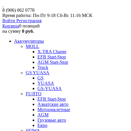
8 (906) 062 0778
Время работы: Пн-Пт 9-18 Сб-Вс 11-16 МСК
Войти
Регистрация
Корзина
0 позиций
на сумму
0 руб.
Аккумуляторы
MOLL
X-TRA Charge
EFB Start-Stop
AGM Start-Stop
Truck
GS YUASA
GS
YUASA
GS-YUASA
FUJITO
EFB Start-Stop
Азиатские авто
Мотоциклетные
AGM
Грузовые авто
Евро
SEIWA