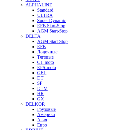
ALPHALINE
Standard
ULTRA
Super Dynamic
EFB Start-Stop
AGM Start-Stop
DELTA
AGM Start-Stop
EFB
Лодочные
Тяговые
СТ-moto
EPS-moto
GEL
DT
SF
DTM
HR
GX
DELKOR
Грузовые
Америка
Азия
Евро