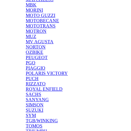
MBK
MORINI
MOTO GUZZI
MOTOBECANE
MOTOTRANS
MOTRON
MUZ
MV AGUSTA
NORTON
OZBIKE
PEUGEOT
PGO
PIAGGIO
POLARIS VICTORY
PUCH
RIZZATO
ROYAL ENFIELD
SACHS
SANYANG
SIMSON
SUZUKI
SYM
TGB/WINKING
TOMOS