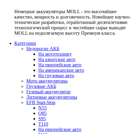
Немецкие аккумуляторы MOLL - это высочайшее
качество, мощность и долговечность. Новейшие научно-
технические разработки, отработанный десятилетиями
технологический процесс и чистейшее сырье выводят
MOLL на недосягаемую высоту Премиум класса.
Категории
Недорогие АКБ
На мототехнику
На азиатские авто
На европейские авто
На американские авто
На грузовые авто
Мото аккумуляторы
Грузовые АКБ
Гелевый аккумулятор
Литиевые аккумуляторы
EFB Start-Stop
N55
Q85
S95
T110
На европейские авто