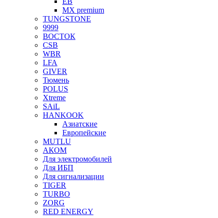
EB
MX premium
TUNGSTONE
9999
ВОСТОК
CSB
WBR
LFA
GIVER
Тюмень
POLUS
Xtreme
SAiL
HANKOOK
Азиатские
Европейские
MUTLU
АКОМ
Для электромобилей
Для ИБП
Для сигнализации
TIGER
TURBO
ZORG
RED ENERGY