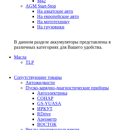
M42
AGM Start-Stop
На азиатские авто
На европейские авто
На мототехнику
На грузовики
В данном разделе аккумуляторы представлены в
различных категориях для Вашего удобства.
Масла
TLP
Сопутствующие товары
Автожидкости
Пуско-зарядно-диагностические приборы
Автоэлектрика
СОНАР
GS-YUASA
ИРКУТ
RDrive
Ареометр
ВОСТОК
Чехлы противоскольжения