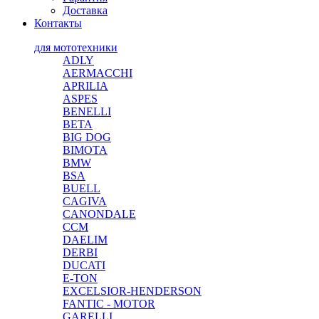
Доставка
Контакты
для мототехники
ADLY
AERMACCHI
APRILIA
ASPES
BENELLI
BETA
BIG DOG
BIMOTA
BMW
BSA
BUELL
CAGIVA
CANONDALE
CCM
DAELIM
DERBI
DUCATI
E-TON
EXCELSIOR-HENDERSON
FANTIC - MOTOR
GARELLI