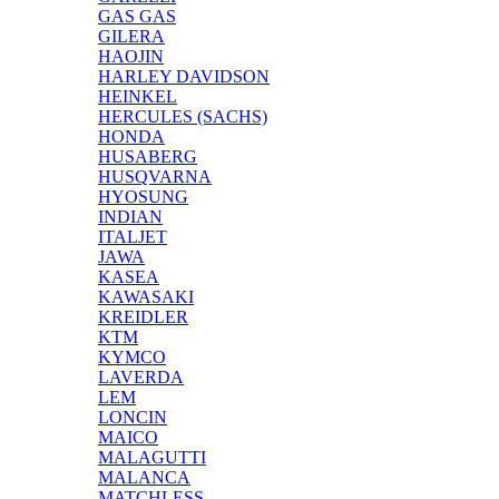
GAS GAS
GILERA
HAOJIN
HARLEY DAVIDSON
HEINKEL
HERCULES (SACHS)
HONDA
HUSABERG
HUSQVARNA
HYOSUNG
INDIAN
ITALJET
JAWA
KASEA
KAWASAKI
KREIDLER
KTM
KYMCO
LAVERDA
LEM
LONCIN
MAICO
MALAGUTTI
MALANCA
MATCHLESS