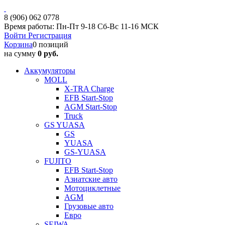
8 (906) 062 0778
Время работы: Пн-Пт 9-18 Сб-Вс 11-16 МСК
Войти
Регистрация
Корзина
0 позиций
на сумму
0 руб.
Аккумуляторы
MOLL
X-TRA Charge
EFB Start-Stop
AGM Start-Stop
Truck
GS YUASA
GS
YUASA
GS-YUASA
FUJITO
EFB Start-Stop
Азиатские авто
Мотоциклетные
AGM
Грузовые авто
Евро
SEIWA