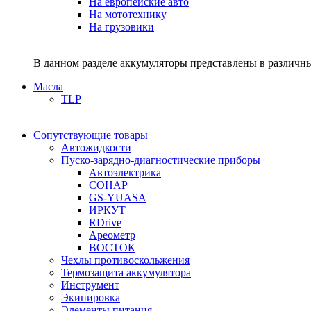
На европейские авто
На мототехнику
На грузовики
В данном разделе аккумуляторы представлены в различны
Масла
TLP
Сопутствующие товары
Автожидкости
Пуско-зарядно-диагностические приборы
Автоэлектрика
СОНАР
GS-YUASA
ИРКУТ
RDrive
Ареометр
ВОСТОК
Чехлы противоскольжения
Термозащита аккумулятора
Инструмент
Экипировка
Элементы питания