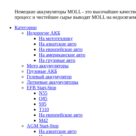
Немецкие аккумуляторы MOLL - это высочайшее качество
процесс и чистейшее сырье выводят MOLL на недосягае
Категории
Недорогие АКБ
На мототехнику
На азиатские авто
На европейские авто
На американские авто
На грузовые авто
Мото аккумуляторы
Грузовые АКБ
Гелевый аккумулятор
Литиевые аккумуляторы
EFB Start-Stop
N55
Q85
S95
T110
На европейские авто
M42
AGM Start-Stop
На азиатские авто