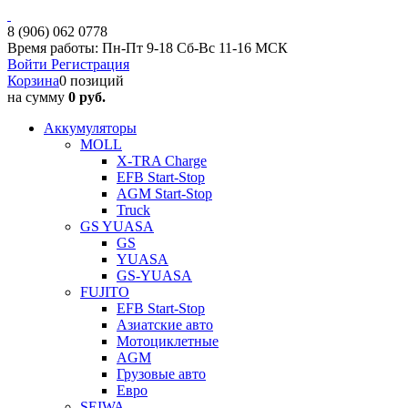
8 (906) 062 0778
Время работы: Пн-Пт 9-18 Сб-Вс 11-16 МСК
Войти
Регистрация
Корзина
0 позиций
на сумму
0 руб.
Аккумуляторы
MOLL
X-TRA Charge
EFB Start-Stop
AGM Start-Stop
Truck
GS YUASA
GS
YUASA
GS-YUASA
FUJITO
EFB Start-Stop
Азиатские авто
Мотоциклетные
AGM
Грузовые авто
Евро
SEIWA