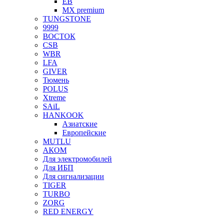
EB
MX premium
TUNGSTONE
9999
ВОСТОК
CSB
WBR
LFA
GIVER
Тюмень
POLUS
Xtreme
SAiL
HANKOOK
Азиатские
Европейские
MUTLU
АКОМ
Для электромобилей
Для ИБП
Для сигнализации
TIGER
TURBO
ZORG
RED ENERGY