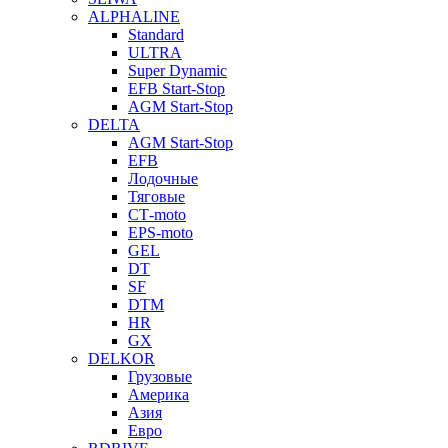
ALPHALINE
Standard
ULTRA
Super Dynamic
EFB Start-Stop
AGM Start-Stop
DELTA
AGM Start-Stop
EFB
Лодочные
Тяговые
СТ-moto
EPS-moto
GEL
DT
SF
DTM
HR
GX
DELKOR
Грузовые
Америка
Азия
Евро