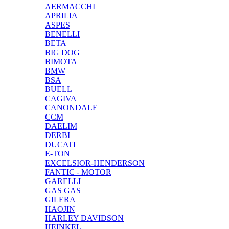
AERMACCHI
APRILIA
ASPES
BENELLI
BETA
BIG DOG
BIMOTA
BMW
BSA
BUELL
CAGIVA
CANONDALE
CCM
DAELIM
DERBI
DUCATI
E-TON
EXCELSIOR-HENDERSON
FANTIC - MOTOR
GARELLI
GAS GAS
GILERA
HAOJIN
HARLEY DAVIDSON
HEINKEL