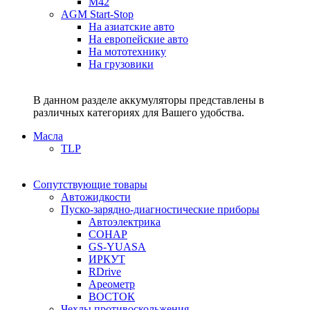
M42
AGM Start-Stop
На азиатские авто
На европейские авто
На мототехнику
На грузовики
В данном разделе аккумуляторы представлены в
различных категориях для Вашего удобства.
Масла
TLP
Сопутствующие товары
Автожидкости
Пуско-зарядно-диагностические приборы
Автоэлектрика
СОНАР
GS-YUASA
ИРКУТ
RDrive
Ареометр
ВОСТОК
Чехлы противоскольжения