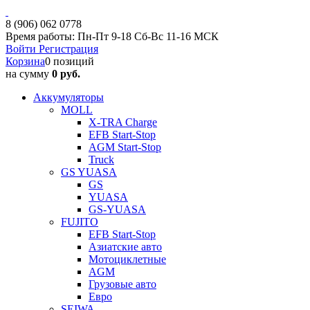
8 (906) 062 0778
Время работы: Пн-Пт 9-18 Сб-Вс 11-16 МСК
Войти
Регистрация
Корзина
0 позиций
на сумму
0 руб.
Аккумуляторы
MOLL
X-TRA Charge
EFB Start-Stop
AGM Start-Stop
Truck
GS YUASA
GS
YUASA
GS-YUASA
FUJITO
EFB Start-Stop
Азиатские авто
Мотоциклетные
AGM
Грузовые авто
Евро
SEIWA