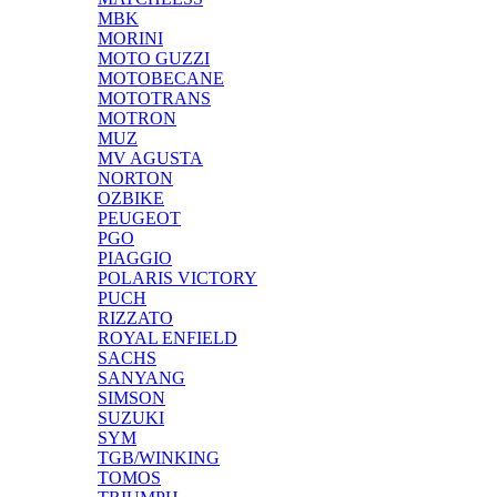
MBK
MORINI
MOTO GUZZI
MOTOBECANE
MOTOTRANS
MOTRON
MUZ
MV AGUSTA
NORTON
OZBIKE
PEUGEOT
PGO
PIAGGIO
POLARIS VICTORY
PUCH
RIZZATO
ROYAL ENFIELD
SACHS
SANYANG
SIMSON
SUZUKI
SYM
TGB/WINKING
TOMOS