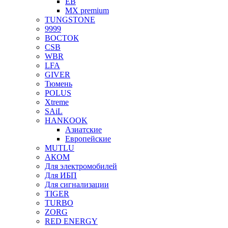
EB
MX premium
TUNGSTONE
9999
ВОСТОК
CSB
WBR
LFA
GIVER
Тюмень
POLUS
Xtreme
SAiL
HANKOOK
Азиатские
Европейские
MUTLU
АКОМ
Для электромобилей
Для ИБП
Для сигнализации
TIGER
TURBO
ZORG
RED ENERGY