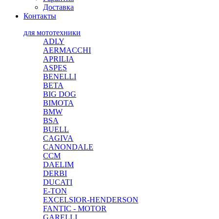
Доставка
Контакты
для мототехники
ADLY
AERMACCHI
APRILIA
ASPES
BENELLI
BETA
BIG DOG
BIMOTA
BMW
BSA
BUELL
CAGIVA
CANONDALE
CCM
DAELIM
DERBI
DUCATI
E-TON
EXCELSIOR-HENDERSON
FANTIC - MOTOR
GARELLI