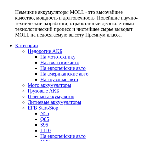
Немецкие аккумуляторы MOLL - это высочайшее
качество, мощность и долговечность. Новейшие научно-
технические разработки, отработанный десятилетиями
технологический процесс и чистейшее сырье выводят
MOLL на недосягаемую высоту Премиум класса.
Категории
Недорогие АКБ
На мототехнику
На азиатские авто
На европейские авто
На американские авто
На грузовые авто
Мото аккумуляторы
Грузовые АКБ
Гелевый аккумулятор
Литиевые аккумуляторы
EFB Start-Stop
N55
Q85
S95
T110
На европейские авто