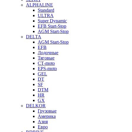
ALPHALINE
Standard
ULTRA
Super Dynamic
EFB Start-Stop
AGM Start-Stop
DELTA
AGM Start-Stop
EFB
Лодочные
Тяговые
СТ-moto
EPS-moto
GEL
DT
SF
DTM
HR
GX
DELKOR
Грузовые
Америка
Азия
Евро