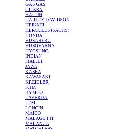
GAS GAS
GILERA
HAOJIN
HARLEY DAVIDSON
HEINKEL
HERCULES (SACHS)
HONDA
HUSABERG
HUSQVARNA
HYOSUNG
INDIAN
ITALJET
JAWA
KASEA
KAWASAKI
KREIDLER
KTM
KYMCO
LAVERDA
LEM
LONCIN
MAICO
MALAGUTTI
MALANCA
MATCHLESS