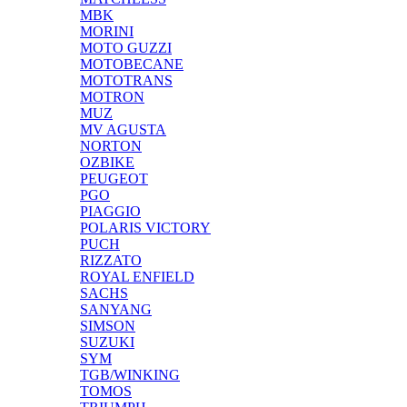
MBK
MORINI
MOTO GUZZI
MOTOBECANE
MOTOTRANS
MOTRON
MUZ
MV AGUSTA
NORTON
OZBIKE
PEUGEOT
PGO
PIAGGIO
POLARIS VICTORY
PUCH
RIZZATO
ROYAL ENFIELD
SACHS
SANYANG
SIMSON
SUZUKI
SYM
TGB/WINKING
TOMOS