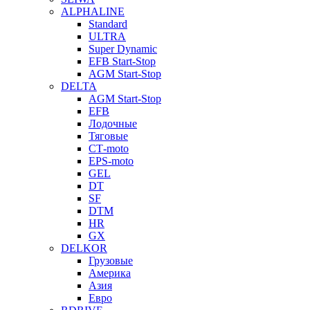
ALPHALINE
Standard
ULTRA
Super Dynamic
EFB Start-Stop
AGM Start-Stop
DELTA
AGM Start-Stop
EFB
Лодочные
Тяговые
СТ-moto
EPS-moto
GEL
DT
SF
DTM
HR
GX
DELKOR
Грузовые
Америка
Азия
Евро