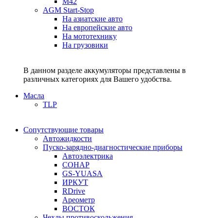
M42
AGM Start-Stop
На азиатские авто
На европейские авто
На мототехнику
На грузовики
В данном разделе аккумуляторы представлены в
различных категориях для Вашего удобства.
Масла
TLP
Сопутствующие товары
Автожидкости
Пуско-зарядно-диагностические приборы
Автоэлектрика
СОНАР
GS-YUASA
ИРКУТ
RDrive
Ареометр
ВОСТОК
Чехлы противоскольжения