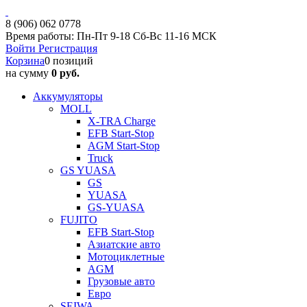
8 (906) 062 0778
Время работы: Пн-Пт 9-18 Сб-Вс 11-16 МСК
Войти
Регистрация
Корзина
0 позиций
на сумму
0 руб.
Аккумуляторы
MOLL
X-TRA Charge
EFB Start-Stop
AGM Start-Stop
Truck
GS YUASA
GS
YUASA
GS-YUASA
FUJITO
EFB Start-Stop
Азиатские авто
Мотоциклетные
AGM
Грузовые авто
Евро
SEIWA