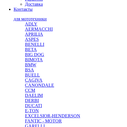
Доставка
Контакты
для мототехники
ADLY
AERMACCHI
APRILIA
ASPES
BENELLI
BETA
BIG DOG
BIMOTA
BMW
BSA
BUELL
CAGIVA
CANONDALE
CCM
DAELIM
DERBI
DUCATI
E-TON
EXCELSIOR-HENDERSON
FANTIC - MOTOR
GARELLI