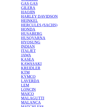
GAS GAS
GILERA
HAOJIN
HARLEY DAVIDSON
HEINKEL
HERCULES (SACHS)
HONDA
HUSABERG
HUSQVARNA
HYOSUNG
INDIAN
ITALJET
JAWA
KASEA
KAWASAKI
KREIDLER
KTM
KYMCO
LAVERDA
LEM
LONCIN
MAICO
MALAGUTTI
MALANCA
MATCHLESS