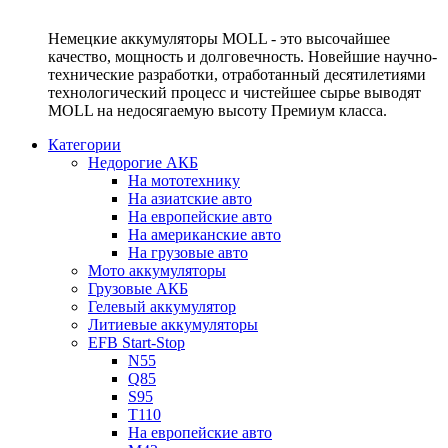
Немецкие аккумуляторы MOLL - это высочайшее
качество, мощность и долговечность. Новейшие научно-
технические разработки, отработанный десятилетиями
технологический процесс и чистейшее сырье выводят
MOLL на недосягаемую высоту Премиум класса.
Категории
Недорогие АКБ
На мототехнику
На азиатские авто
На европейские авто
На американские авто
На грузовые авто
Мото аккумуляторы
Грузовые АКБ
Гелевый аккумулятор
Литиевые аккумуляторы
EFB Start-Stop
N55
Q85
S95
T110
На европейские авто