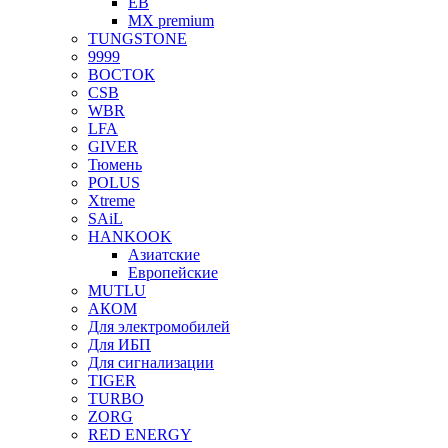
EB
MX premium
TUNGSTONE
9999
ВОСТОК
CSB
WBR
LFA
GIVER
Тюмень
POLUS
Xtreme
SAiL
HANKOOK
Азиатские
Европейские
MUTLU
АКОМ
Для электромобилей
Для ИБП
Для сигнализации
TIGER
TURBO
ZORG
RED ENERGY