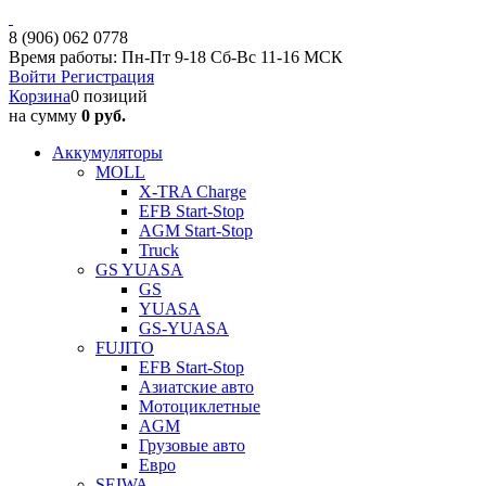
8 (906) 062 0778
Время работы: Пн-Пт 9-18 Сб-Вс 11-16 МСК
Войти
Регистрация
Корзина
0 позиций
на сумму
0 руб.
Аккумуляторы
MOLL
X-TRA Charge
EFB Start-Stop
AGM Start-Stop
Truck
GS YUASA
GS
YUASA
GS-YUASA
FUJITO
EFB Start-Stop
Азиатские авто
Мотоциклетные
AGM
Грузовые авто
Евро
SEIWA