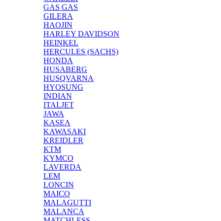
GAS GAS
GILERA
HAOJIN
HARLEY DAVIDSON
HEINKEL
HERCULES (SACHS)
HONDA
HUSABERG
HUSQVARNA
HYOSUNG
INDIAN
ITALJET
JAWA
KASEA
KAWASAKI
KREIDLER
KTM
KYMCO
LAVERDA
LEM
LONCIN
MAICO
MALAGUTTI
MALANCA
MATCHLESS