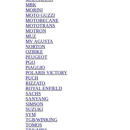
MBK
MORINI
MOTO GUZZI
MOTOBECANE
MOTOTRANS
MOTRON
MUZ
MV AGUSTA
NORTON
OZBIKE
PEUGEOT
PGO
PIAGGIO
POLARIS VICTORY
PUCH
RIZZATO
ROYAL ENFIELD
SACHS
SANYANG
SIMSON
SUZUKI
SYM
TGB/WINKING
TOMOS