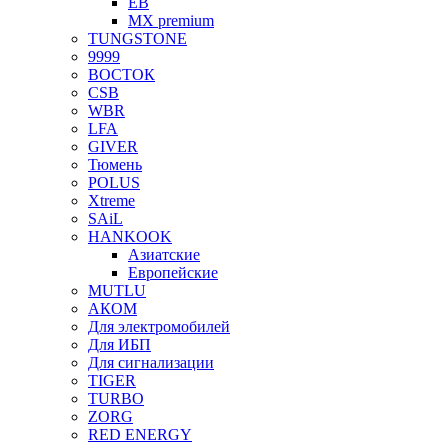
EB
MX premium
TUNGSTONE
9999
ВОСТОК
CSB
WBR
LFA
GIVER
Тюмень
POLUS
Xtreme
SAiL
HANKOOK
Азиатские
Европейские
MUTLU
АКОМ
Для электромобилей
Для ИБП
Для сигнализации
TIGER
TURBO
ZORG
RED ENERGY