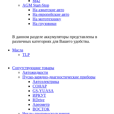
M42
AGM Start-Stop
На азиатские авто
На европейские авто
На мототехнику
На грузовики
В данном разделе аккумуляторы представлены в
различных категориях для Вашего удобства.
Масла
TLP
Сопутствующие товары
Автожидкости
Пуско-зарядно-диагностические приборы
Автоэлектрика
СОНАР
GS-YUASA
ИРКУТ
RDrive
Ареометр
ВОСТОК
Чехлы противоскольжения