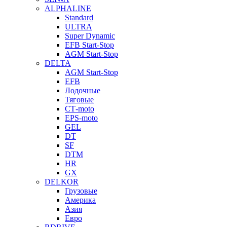
ALPHALINE
Standard
ULTRA
Super Dynamic
EFB Start-Stop
AGM Start-Stop
DELTA
AGM Start-Stop
EFB
Лодочные
Тяговые
СТ-moto
EPS-moto
GEL
DT
SF
DTM
HR
GX
DELKOR
Грузовые
Америка
Азия
Евро