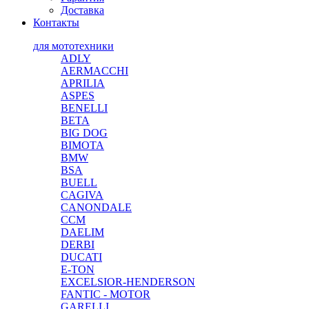
Доставка
Контакты
для мототехники
ADLY
AERMACCHI
APRILIA
ASPES
BENELLI
BETA
BIG DOG
BIMOTA
BMW
BSA
BUELL
CAGIVA
CANONDALE
CCM
DAELIM
DERBI
DUCATI
E-TON
EXCELSIOR-HENDERSON
FANTIC - MOTOR
GARELLI