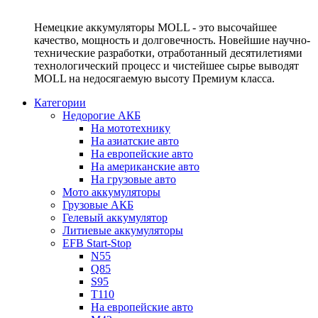
Немецкие аккумуляторы MOLL - это высочайшее
качество, мощность и долговечность. Новейшие научно-
технические разработки, отработанный десятилетиями
технологический процесс и чистейшее сырье выводят
MOLL на недосягаемую высоту Премиум класса.
Категории
Недорогие АКБ
На мототехнику
На азиатские авто
На европейские авто
На американские авто
На грузовые авто
Мото аккумуляторы
Грузовые АКБ
Гелевый аккумулятор
Литиевые аккумуляторы
EFB Start-Stop
N55
Q85
S95
T110
На европейские авто