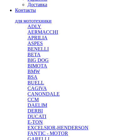
Доставка
Контакты
для мототехники
ADLY
AERMACCHI
APRILIA
ASPES
BENELLI
BETA
BIG DOG
BIMOTA
BMW
BSA
BUELL
CAGIVA
CANONDALE
CCM
DAELIM
DERBI
DUCATI
E-TON
EXCELSIOR-HENDERSON
FANTIC - MOTOR
GARELLI