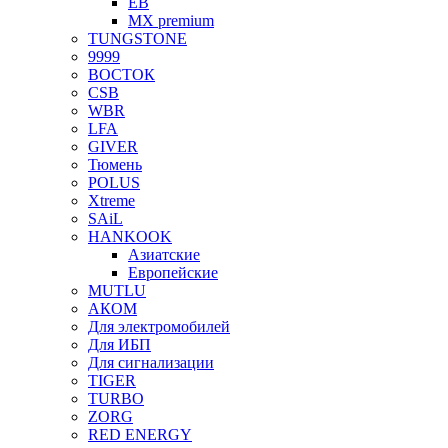
EB
MX premium
TUNGSTONE
9999
ВОСТОК
CSB
WBR
LFA
GIVER
Тюмень
POLUS
Xtreme
SAiL
HANKOOK
Азиатские
Европейские
MUTLU
АКОМ
Для электромобилей
Для ИБП
Для сигнализации
TIGER
TURBO
ZORG
RED ENERGY