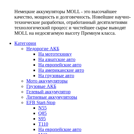
Немецкие аккумуляторы MOLL - это высочайшее
качество, мощность и долговечность. Новейшие научно-
технические разработки, отработанный десятилетиями
технологический процесс и чистейшее сырье выводят
MOLL на недосягаемую высоту Премиум класса.
Категории
Недорогие АКБ
На мототехнику
На азиатские авто
На европейские авто
На американские авто
На грузовые авто
Мото аккумуляторы
Грузовые АКБ
Гелевый аккумулятор
Литиевые аккумуляторы
EFB Start-Stop
N55
Q85
S95
T110
На европейские авто