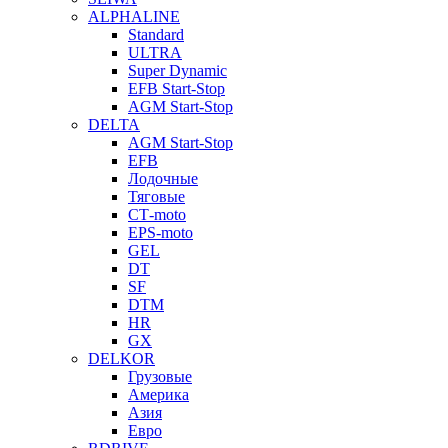
ALPHALINE
Standard
ULTRA
Super Dynamic
EFB Start-Stop
AGM Start-Stop
DELTA
AGM Start-Stop
EFB
Лодочные
Тяговые
СТ-moto
EPS-moto
GEL
DT
SF
DTM
HR
GX
DELKOR
Грузовые
Америка
Азия
Евро