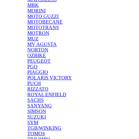
MBK
MORINI
MOTO GUZZI
MOTOBECANE
MOTOTRANS
MOTRON
MUZ
MV AGUSTA
NORTON
OZBIKE
PEUGEOT
PGO
PIAGGIO
POLARIS VICTORY
PUCH
RIZZATO
ROYAL ENFIELD
SACHS
SANYANG
SIMSON
SUZUKI
SYM
TGB/WINKING
TOMOS