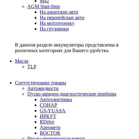
M42
AGM Start-Stop
На азиатские авто
На европейские авто
На мототехнику
На грузовики
В данном разделе аккумуляторы представлены в
различных категориях для Вашего удобства.
Масла
TLP
Сопутствующие товары
Автожидкости
Пуско-зарядно-диагностические приборы
Автоэлектрика
СОНАР
GS-YUASA
ИРКУТ
RDrive
Ареометр
ВОСТОК
Чехлы противоскольжения