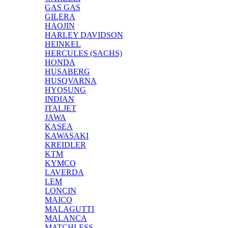
GAS GAS
GILERA
HAOJIN
HARLEY DAVIDSON
HEINKEL
HERCULES (SACHS)
HONDA
HUSABERG
HUSQVARNA
HYOSUNG
INDIAN
ITALJET
JAWA
KASEA
KAWASAKI
KREIDLER
KTM
KYMCO
LAVERDA
LEM
LONCIN
MAICO
MALAGUTTI
MALANCA
MATCHLESS