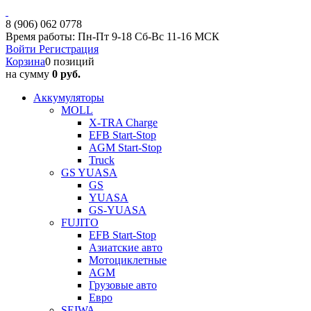
8 (906) 062 0778
Время работы: Пн-Пт 9-18 Сб-Вс 11-16 МСК
Войти
Регистрация
Корзина
0 позиций
на сумму
0 руб.
Аккумуляторы
MOLL
X-TRA Charge
EFB Start-Stop
AGM Start-Stop
Truck
GS YUASA
GS
YUASA
GS-YUASA
FUJITO
EFB Start-Stop
Азиатские авто
Мотоциклетные
AGM
Грузовые авто
Евро
SEIWA