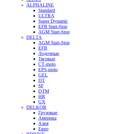
ALPHALINE
Standard
ULTRA
Super Dynamic
EFB Start-Stop
AGM Start-Stop
DELTA
AGM Start-Stop
EFB
Лодочные
Тяговые
СТ-moto
EPS-moto
GEL
DT
SF
DTM
HR
GX
DELKOR
Грузовые
Америка
Азия
Евро