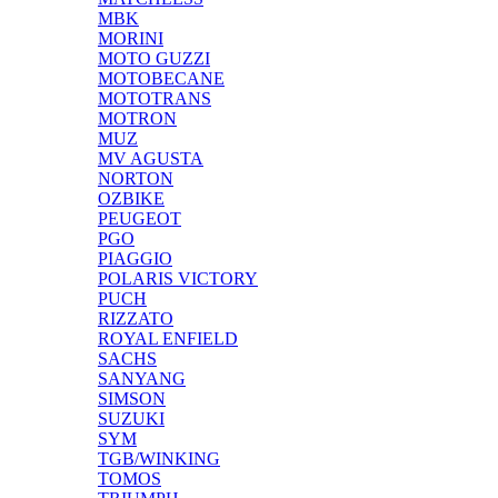
MBK
MORINI
MOTO GUZZI
MOTOBECANE
MOTOTRANS
MOTRON
MUZ
MV AGUSTA
NORTON
OZBIKE
PEUGEOT
PGO
PIAGGIO
POLARIS VICTORY
PUCH
RIZZATO
ROYAL ENFIELD
SACHS
SANYANG
SIMSON
SUZUKI
SYM
TGB/WINKING
TOMOS