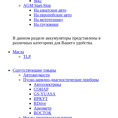
M42
AGM Start-Stop
На азиатские авто
На европейские авто
На мототехнику
На грузовики
В данном разделе аккумуляторы представлены в
различных категориях для Вашего удобства.
Масла
TLP
Сопутствующие товары
Автожидкости
Пуско-зарядно-диагностические приборы
Автоэлектрика
СОНАР
GS-YUASA
ИРКУТ
RDrive
Ареометр
ВОСТОК
Чехлы противоскольжения