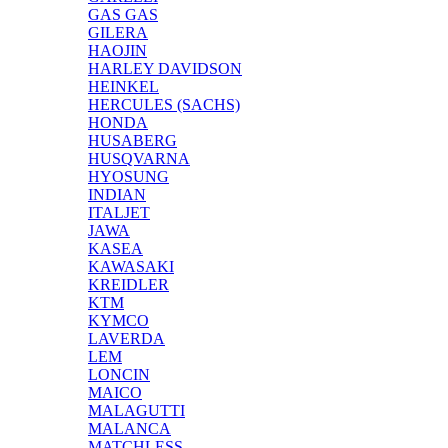
GAS GAS
GILERA
HAOJIN
HARLEY DAVIDSON
HEINKEL
HERCULES (SACHS)
HONDA
HUSABERG
HUSQVARNA
HYOSUNG
INDIAN
ITALJET
JAWA
KASEA
KAWASAKI
KREIDLER
KTM
KYMCO
LAVERDA
LEM
LONCIN
MAICO
MALAGUTTI
MALANCA
MATCHLESS