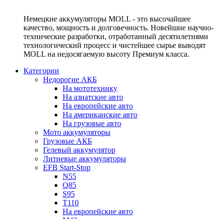
Немецкие аккумуляторы MOLL - это высочайшее
качество, мощность и долговечность. Новейшие научно-
технические разработки, отработанный десятилетиями
технологический процесс и чистейшее сырье выводят
MOLL на недосягаемую высоту Премиум класса.
Категории
Недорогие АКБ
На мототехнику
На азиатские авто
На европейские авто
На американские авто
На грузовые авто
Мото аккумуляторы
Грузовые АКБ
Гелевый аккумулятор
Литиевые аккумуляторы
EFB Start-Stop
N55
Q85
S95
T110
На европейские авто