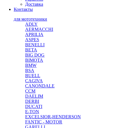
Доставка
Контакты
для мототехники
ADLY
AERMACCHI
APRILIA
ASPES
BENELLI
BETA
BIG DOG
BIMOTA
BMW
BSA
BUELL
CAGIVA
CANONDALE
CCM
DAELIM
DERBI
DUCATI
E-TON
EXCELSIOR-HENDERSON
FANTIC - MOTOR
GARELLI