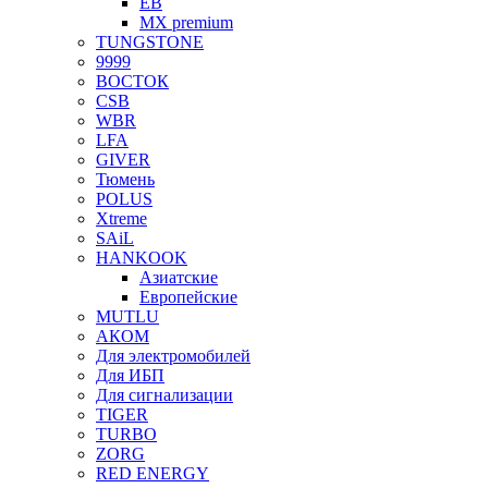
EB
MX premium
TUNGSTONE
9999
ВОСТОК
CSB
WBR
LFA
GIVER
Тюмень
POLUS
Xtreme
SAiL
HANKOOK
Азиатские
Европейские
MUTLU
АКОМ
Для электромобилей
Для ИБП
Для сигнализации
TIGER
TURBO
ZORG
RED ENERGY