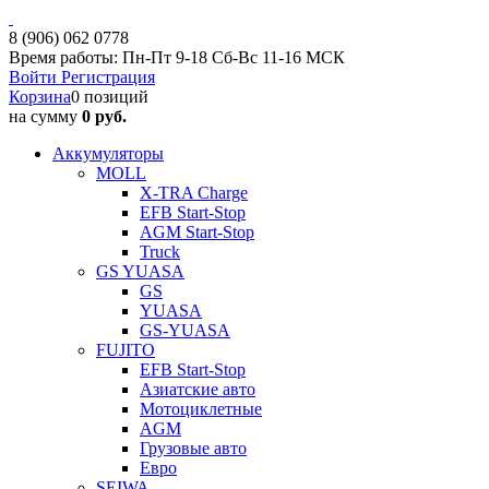
8 (906) 062 0778
Время работы: Пн-Пт 9-18 Сб-Вс 11-16 МСК
Войти
Регистрация
Корзина
0 позиций
на сумму
0 руб.
Аккумуляторы
MOLL
X-TRA Charge
EFB Start-Stop
AGM Start-Stop
Truck
GS YUASA
GS
YUASA
GS-YUASA
FUJITO
EFB Start-Stop
Азиатские авто
Мотоциклетные
AGM
Грузовые авто
Евро
SEIWA