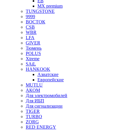
EB
MX premium
TUNGSTONE
9999
ВОСТОК
CSB
WBR
LFA
GIVER
Тюмень
POLUS
Xtreme
SAiL
HANKOOK
Азиатские
Европейские
MUTLU
АКОМ
Для электромобилей
Для ИБП
Для сигнализации
TIGER
TURBO
ZORG
RED ENERGY