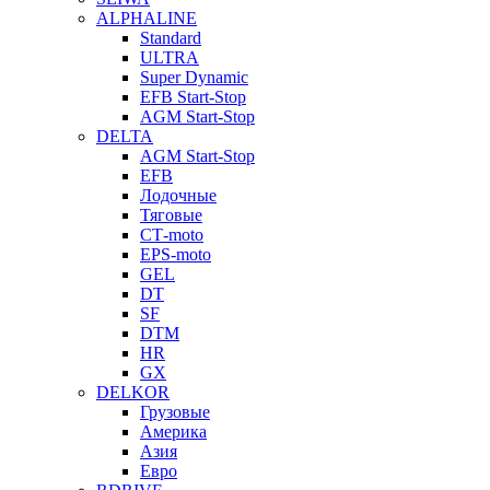
ALPHALINE
Standard
ULTRA
Super Dynamic
EFB Start-Stop
AGM Start-Stop
DELTA
AGM Start-Stop
EFB
Лодочные
Тяговые
СТ-moto
EPS-moto
GEL
DT
SF
DTM
HR
GX
DELKOR
Грузовые
Америка
Азия
Евро