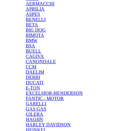
AERMACCHI
APRILIA
ASPES
BENELLI
BETA
BIG DOG
BIMOTA
BMW
BSA
BUELL
CAGIVA
CANONDALE
CCM
DAELIM
DERBI
DUCATI
E-TON
EXCELSIOR-HENDERSON
FANTIC - MOTOR
GARELLI
GAS GAS
GILERA
HAOJIN
HARLEY DAVIDSON
HEINKEL