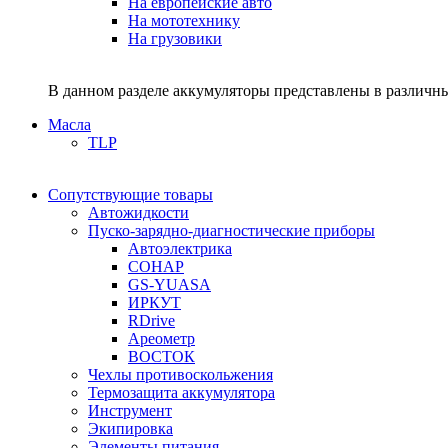
На европейские авто
На мототехнику
На грузовики
В данном разделе аккумуляторы представлены в различны
Масла
TLP
Сопутствующие товары
Автожидкости
Пуско-зарядно-диагностические приборы
Автоэлектрика
СОНАР
GS-YUASA
ИРКУТ
RDrive
Ареометр
ВОСТОК
Чехлы противоскольжения
Термозащита аккумулятора
Инструмент
Экипировка
Элементы питания