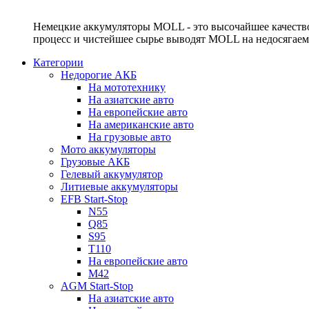
Немецкие аккумуляторы MOLL - это высочайшее качество
процесс и чистейшее сырье выводят MOLL на недосягае
Категории
Недорогие АКБ
На мототехнику
На азиатские авто
На европейские авто
На американские авто
На грузовые авто
Мото аккумуляторы
Грузовые АКБ
Гелевый аккумулятор
Литиевые аккумуляторы
EFB Start-Stop
N55
Q85
S95
T110
На европейские авто
M42
AGM Start-Stop
На азиатские авто