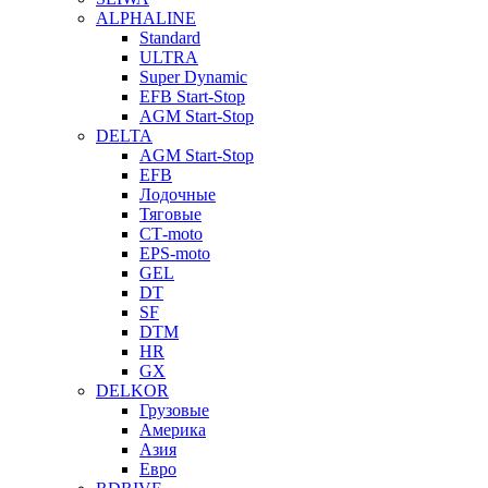
ALPHALINE
Standard
ULTRA
Super Dynamic
EFB Start-Stop
AGM Start-Stop
DELTA
AGM Start-Stop
EFB
Лодочные
Тяговые
СТ-moto
EPS-moto
GEL
DT
SF
DTM
HR
GX
DELKOR
Грузовые
Америка
Азия
Евро