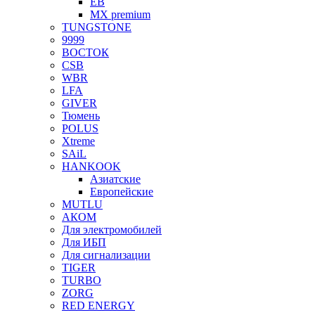
EB
MX premium
TUNGSTONE
9999
ВОСТОК
CSB
WBR
LFA
GIVER
Тюмень
POLUS
Xtreme
SAiL
HANKOOK
Азиатские
Европейские
MUTLU
АКОМ
Для электромобилей
Для ИБП
Для сигнализации
TIGER
TURBO
ZORG
RED ENERGY