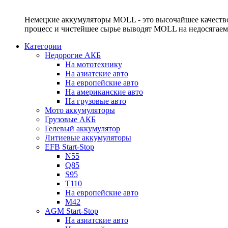
Немецкие аккумуляторы MOLL - это высочайшее качество
процесс и чистейшее сырье выводят MOLL на недосягае
Категории
Недорогие АКБ
На мототехнику
На азиатские авто
На европейские авто
На американские авто
На грузовые авто
Мото аккумуляторы
Грузовые АКБ
Гелевый аккумулятор
Литиевые аккумуляторы
EFB Start-Stop
N55
Q85
S95
T110
На европейские авто
M42
AGM Start-Stop
На азиатские авто