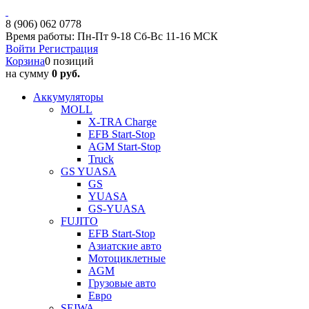
8 (906) 062 0778
Время работы: Пн-Пт 9-18 Сб-Вс 11-16 МСК
Войти
Регистрация
Корзина
0 позиций
на сумму
0 руб.
Аккумуляторы
MOLL
X-TRA Charge
EFB Start-Stop
AGM Start-Stop
Truck
GS YUASA
GS
YUASA
GS-YUASA
FUJITO
EFB Start-Stop
Азиатские авто
Мотоциклетные
AGM
Грузовые авто
Евро
SEIWA