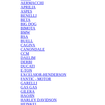
AERMACCHI
APRILIA
ASPES
BENELLI
BETA
BIG DOG
BIMOTA
BMW
BSA
BUELL
CAGIVA
CANONDALE
CCM
DAELIM
DERBI
DUCATI
E-TON
EXCELSIOR-HENDERSON
FANTIC - MOTOR
GARELLI
GAS GAS
GILERA
HAOJIN
HARLEY DAVIDSON
HEINKEL