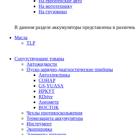
На европейские авто
На мототехнику
На грузовики
В данном разделе аккумуляторы представлены в различны
Масла
TLP
Сопутствующие товары
Автожидкости
Пуско-зарядно-диагностические приборы
Автоэлектрика
СОНАР
GS-YUASA
ИРКУТ
RDrive
Ареометр
ВОСТОК
Чехлы противоскольжения
Термозащита аккумулятора
Инструмент
Экипировка
Элементы питания