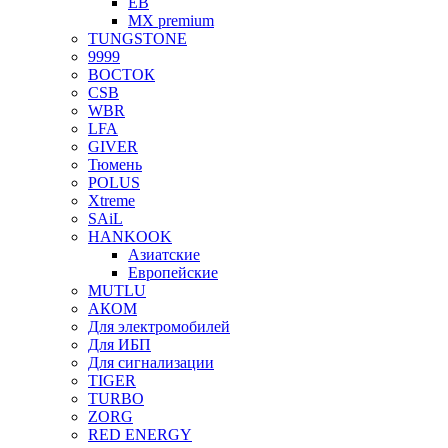
EB
MX premium
TUNGSTONE
9999
ВОСТОК
CSB
WBR
LFA
GIVER
Тюмень
POLUS
Xtreme
SAiL
HANKOOK
Азиатские
Европейские
MUTLU
АКОМ
Для электромобилей
Для ИБП
Для сигнализации
TIGER
TURBO
ZORG
RED ENERGY