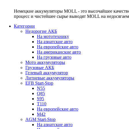
Немецкие аккумуляторы MOLL - это высочайшее качество
процесс и чистейшее сырье выводят MOLL на недосягае
Категории
Недорогие АКБ
На мототехнику
На азиатские авто
На европейские авто
На американские авто
На грузовые авто
Мото аккумуляторы
Грузовые АКБ
Гелевый аккумулятор
Литиевые аккумуляторы
EFB Start-Stop
N55
Q85
S95
T110
На европейские авто
M42
AGM Start-Stop
На азиатские авто