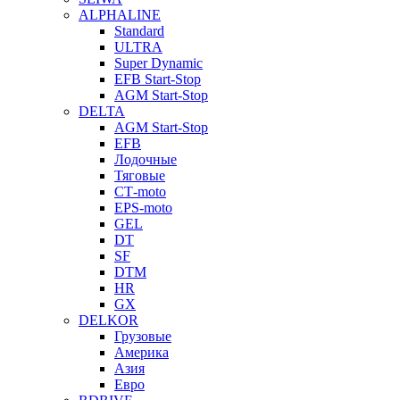
ALPHALINE
Standard
ULTRA
Super Dynamic
EFB Start-Stop
AGM Start-Stop
DELTA
AGM Start-Stop
EFB
Лодочные
Тяговые
СТ-moto
EPS-moto
GEL
DT
SF
DTM
HR
GX
DELKOR
Грузовые
Америка
Азия
Евро