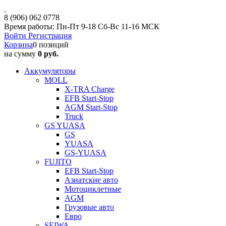
8 (906) 062 0778
Время работы: Пн-Пт 9-18 Сб-Вс 11-16 МСК
Войти
Регистрация
Корзина
0 позиций
на сумму
0 руб.
Аккумуляторы
MOLL
X-TRA Charge
EFB Start-Stop
AGM Start-Stop
Truck
GS YUASA
GS
YUASA
GS-YUASA
FUJITO
EFB Start-Stop
Азиатские авто
Мотоциклетные
AGM
Грузовые авто
Евро
SEIWA