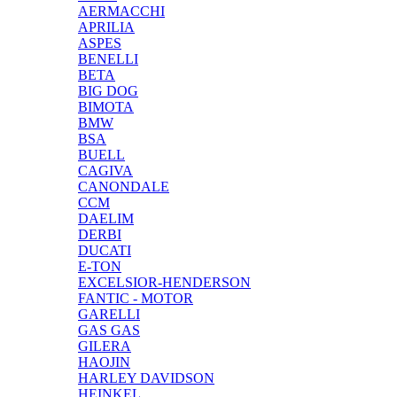
AERMACCHI
APRILIA
ASPES
BENELLI
BETA
BIG DOG
BIMOTA
BMW
BSA
BUELL
CAGIVA
CANONDALE
CCM
DAELIM
DERBI
DUCATI
E-TON
EXCELSIOR-HENDERSON
FANTIC - MOTOR
GARELLI
GAS GAS
GILERA
HAOJIN
HARLEY DAVIDSON
HEINKEL