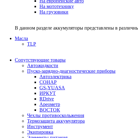
На европейские авто
На мототехнику
На грузовики
В данном разделе аккумуляторы представлены в различны
Масла
TLP
Сопутствующие товары
Автожидкости
Пуско-зарядно-диагностические приборы
Автоэлектрика
СОНАР
GS-YUASA
ИРКУТ
RDrive
Ареометр
ВОСТОК
Чехлы противоскольжения
Термозащита аккумулятора
Инструмент
Экипировка
Элементы питания