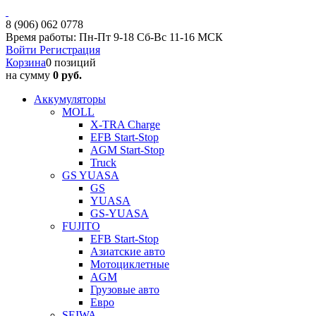
8 (906) 062 0778
Время работы: Пн-Пт 9-18 Сб-Вс 11-16 МСК
Войти
Регистрация
Корзина
0 позиций
на сумму
0 руб.
Аккумуляторы
MOLL
X-TRA Charge
EFB Start-Stop
AGM Start-Stop
Truck
GS YUASA
GS
YUASA
GS-YUASA
FUJITO
EFB Start-Stop
Азиатские авто
Мотоциклетные
AGM
Грузовые авто
Евро
SEIWA