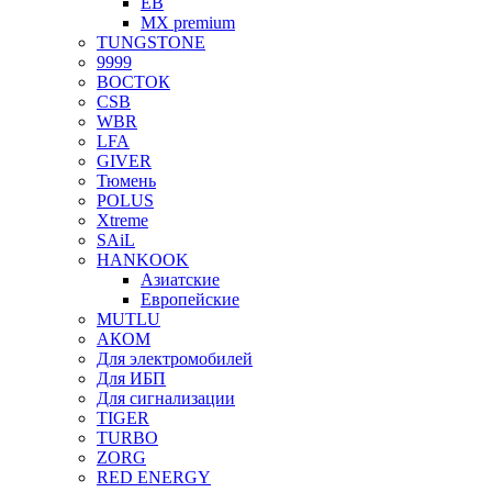
EB
MX premium
TUNGSTONE
9999
ВОСТОК
CSB
WBR
LFA
GIVER
Тюмень
POLUS
Xtreme
SAiL
HANKOOK
Азиатские
Европейские
MUTLU
АКОМ
Для электромобилей
Для ИБП
Для сигнализации
TIGER
TURBO
ZORG
RED ENERGY