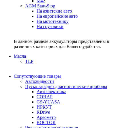
M42
AGM Start-Stop
На азиатские авто
На европейские авто
На мототехнику
На грузовики
В данном разделе аккумуляторы представлены в
различных категориях для Вашего удобства.
Масла
TLP
Сопутствующие товары
Автожидкости
Пуско-зарядно-диагностические приборы
Автоэлектрика
СОНАР
GS-YUASA
ИРКУТ
RDrive
Ареометр
ВОСТОК
Чехлы противоскольжения