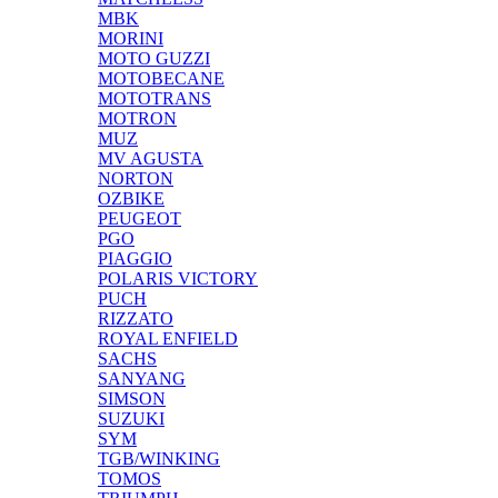
MBK
MORINI
MOTO GUZZI
MOTOBECANE
MOTOTRANS
MOTRON
MUZ
MV AGUSTA
NORTON
OZBIKE
PEUGEOT
PGO
PIAGGIO
POLARIS VICTORY
PUCH
RIZZATO
ROYAL ENFIELD
SACHS
SANYANG
SIMSON
SUZUKI
SYM
TGB/WINKING
TOMOS