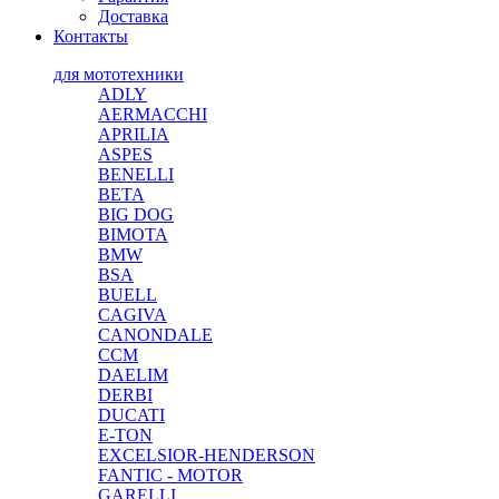
Доставка
Контакты
для мототехники
ADLY
AERMACCHI
APRILIA
ASPES
BENELLI
BETA
BIG DOG
BIMOTA
BMW
BSA
BUELL
CAGIVA
CANONDALE
CCM
DAELIM
DERBI
DUCATI
E-TON
EXCELSIOR-HENDERSON
FANTIC - MOTOR
GARELLI