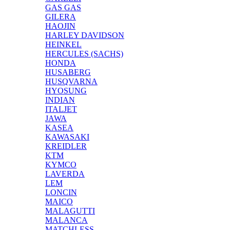
GAS GAS
GILERA
HAOJIN
HARLEY DAVIDSON
HEINKEL
HERCULES (SACHS)
HONDA
HUSABERG
HUSQVARNA
HYOSUNG
INDIAN
ITALJET
JAWA
KASEA
KAWASAKI
KREIDLER
KTM
KYMCO
LAVERDA
LEM
LONCIN
MAICO
MALAGUTTI
MALANCA
MATCHLESS