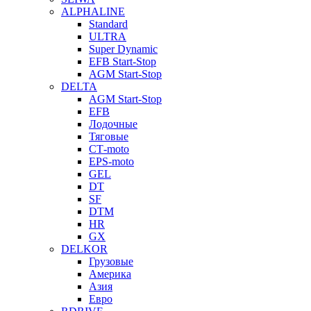
ALPHALINE
Standard
ULTRA
Super Dynamic
EFB Start-Stop
AGM Start-Stop
DELTA
AGM Start-Stop
EFB
Лодочные
Тяговые
СТ-moto
EPS-moto
GEL
DT
SF
DTM
HR
GX
DELKOR
Грузовые
Америка
Азия
Евро