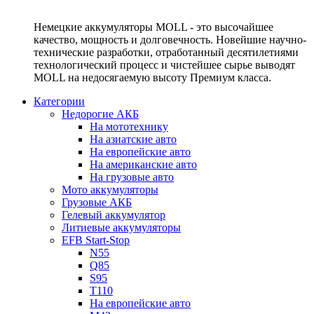
Немецкие аккумуляторы MOLL - это высочайшее
качество, мощность и долговечность. Новейшие научно-
технические разработки, отработанный десятилетиями
технологический процесс и чистейшее сырье выводят
MOLL на недосягаемую высоту Премиум класса.
Категории
Недорогие АКБ
На мототехнику
На азиатские авто
На европейские авто
На американские авто
На грузовые авто
Мото аккумуляторы
Грузовые АКБ
Гелевый аккумулятор
Литиевые аккумуляторы
EFB Start-Stop
N55
Q85
S95
T110
На европейские авто